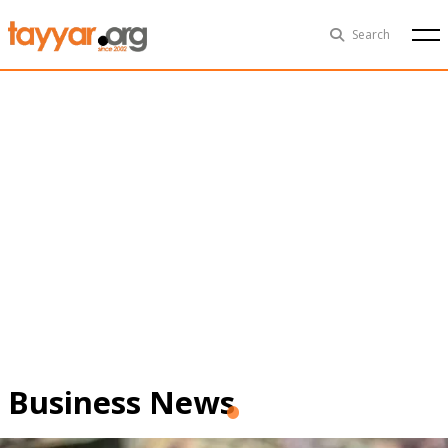
Sun, Aug 9th
29°C
Search
Politics
Multimedia
Exclusive
People
Business
Health
Sports
Technology
Business News