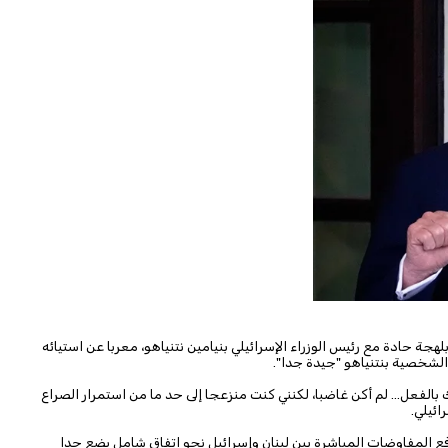
بلهجة حادة مع رئيس الوزراء الإسرائيلي بنيامين نتنياهو، معربا عن استيائه
 الشخصية بنتنياهو "جيدة جدا".
الفعل... لم أكن غاضبا، لكنني كنت منزعجا إلى حد ما من استمرار الصراع
ائيلي.
فع المفاوضات المباشرة بين لبنان وإسرائيل نحو اتفاق شامل يضع حدا