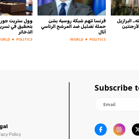
.. البرازيل
فرنسا تتهم شبكة روسية بشن
وول ستريت جورنا
أرجنتين
حملة تضليل ضد المرشح الرئاسي
بتحقيق في تسري
أتال
الذخائر
ORLD
POLITICS
WORLD
POLITICS
Subscribe t
gal
vacy Policy