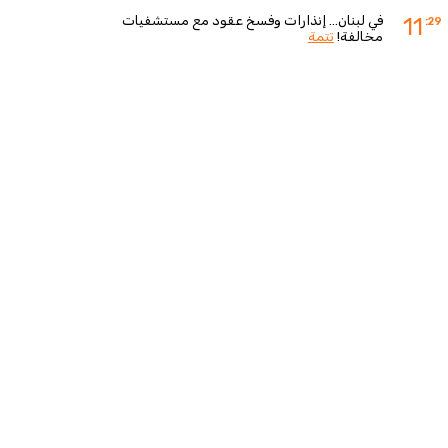
في لبنان... إنذارات وفسخ عقود مع مستشفيات
11
:29
مخالفة!
تتمة