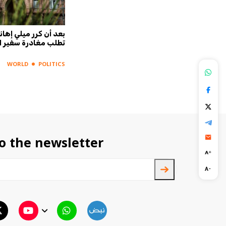
 اقتربت
طعن 4 أشخاص في وسط لندن
بعد أن كرر ميلي إهانته
وتوقيف مشتبه بها
تطلب مغادرة سفير ال
WORLD
POLITICS
WORLD
POLITICS
o the newsletter