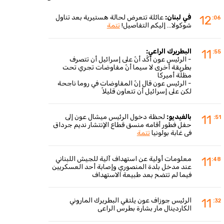
في لبنان:
عائلة تتعرض لحالة هستيرية بعد تناول
12
:06
شوكولا... إليكم التفاصيل!
تتمة
البطريرك الراعي:
11
:55
- الرئيس عون أكّد أنّ على إسرائيل أن تتصرف
بطريقة أخرى لا سيما أنّ مفاوضات تجري تحت
مظلّة أميركا
- الرئيس عون قال إنّ المفاوضات في روما ناجحة
لكن على إسرائيل أن تتعاون قليلاً
بالفيديو:
لحظة دخول الرئيس ميشال عون إلى
11
:51
حفل فطور أقامه منسق قطاع الإنتشار نديم جرداق
في غابة بولونيا
تتمة
معلومات أولية عن استهداف آلية للجيش اللبناني
11
:48
عند مدخل بلدة المنصوري وإصابة أحد العسكريين
فيما لم تتضح بعد طبيعة الاستهداف
الرئيس جوزاف عون يلتقي البطريرك الماروني
11
:32
الكاردينال مار بشارة بطرس الراعي