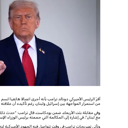
أقرّ الرئيس الأميركي دونالد ترامب بأنه أجرى اتصالا هاتفيا اتسم 
من استمرار المواجهة بين إسرائيل ولبنان، رغم تأكيده أن علاقته
وفي مقابلة بثت الأربعاء، ضمن بودكاست، قال ترامب: "حدث ذلك ب
مع لبنان"، في إشارة إلى المكالمة التي جمعته برئيس الوزراء الإسر
وتأتي تصريحات ترامب في وقت تتواصل فيه الجهود الأميركية لد