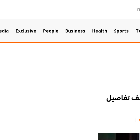
F
edia
Exclusive
People
Business
Health
Sports
T
شف تفاصيل