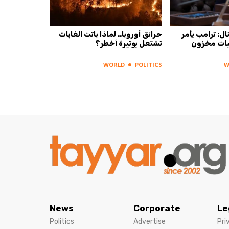
ل: ترامب يأمر
حرائق أوروبا.. لماذا باتت الغابات
بات مخزون
تشتعل بوتيرة أخطر؟
WORLD
POLITICS
W
News
Corporate
Le
Politics
Advertise
Pri