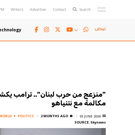
PM
Writers
Advertise
Contact
Search
Horoscope
Polls
echnology
Jobs
TTV
Writers
TTV Plus
"منزعج من حرب لبنان".. ترامب يك
مكالمة مع نتنياهو
WORLD
POLITICS
2 MONTHS AGO
03 JUNE 2026
SOURCE:
Skynews