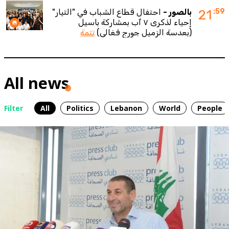
:59
21
بالصور -
احتفال قطاع الشباب في "التيار"
إحياء لذكرى ٧ آب بمشاركة باسيل
(بعدسة الزميل جورج فغالي)
تتمة
All news
Filter
All
Politics
Lebanon
World
People