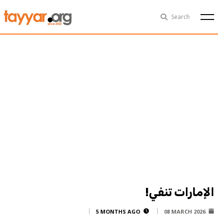
Thu, Aug 6th
29°C
Search
Politics
Multimedia
Exclusive
People
Business
Health
Sports
Technology
الإمارات تنفي!
5 MONTHS AGO
08 MARCH 2026