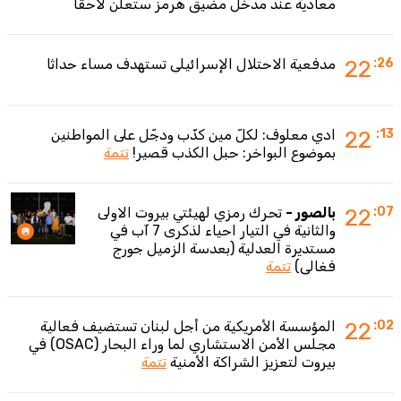
معادية عند مدخل مضيق هرمز ستعلن لاحقا
:26
22
مدفعية الاحتلال الإسرائيلي تستهدف مساء حداثا
:13
22
ادي معلوف: لكلّ مين كذّب ودجّل على المواطنين
بموضوع البواخر: حبل الكذب قصير!
تتمة
:07
22
بالصور -
تحرك رمزي لهيئتي بيروت الاولى
والثانية في التيار احياء لذكرى 7 آب في
مستديرة العدلية (بعدسة الزميل جورج
فغالي)
تتمة
:02
22
المؤسسة الأمريكية من أجل لبنان تستضيف فعالية
مجلس الأمن الاستشاري لما وراء البحار (OSAC) في
بيروت لتعزيز الشراكة الأمنية
تتمة