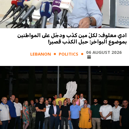
ادي معلوف: لكلّ مين كذّب ودجّل على المواطنين
بموضوع البواخر: حبل الكذب قصير!
06 AUGUST 2026
LEBANON
POLITICS