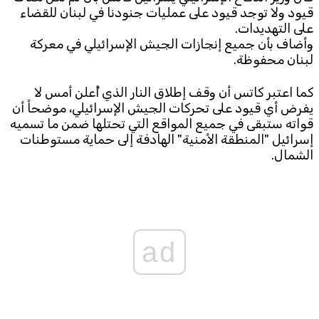
قيود ولا توجد قيود على عمليات جنودنا في لبنان للقضاء
على التهديدات.
Subscribe to the newsletter
وأضاف بأن جميع إنجازات الجيش الإسرائيلي في معركة
لبنان محفوظة.
كما اعتبر كاتس أن وقف إطلاق النار الذي أُعلن أمس لا
يفرض أي قيود على تحركات الجيش الإسرائيلي، موضحاً أن
قواته ستبقى في جميع المواقع التي تحتلها ضمن ما تسميه
إسرائيل "المنطقة الأمنية" الهادفة إلى حماية مستوطنات
الشمال.
TTV
Download the app
TTV Plus
ad
© 2025. All Rights Reserved. By
Koein