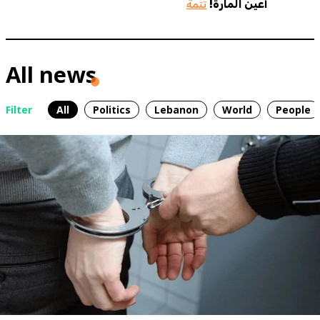
أعين المارة!
تتمة
All news
Filter
All
Politics
Lebanon
World
People