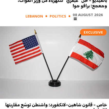
بالفيديو - حل "عبقري" للكهرباء من وزير القوات،
وجعجع: برافو جو!
08 AUGUST 2026
LEBANON
POLITICS
EXCLUSIVE
خاص - قانون شاهين–لانكفورد: واشنطن توسّع مقاربتها