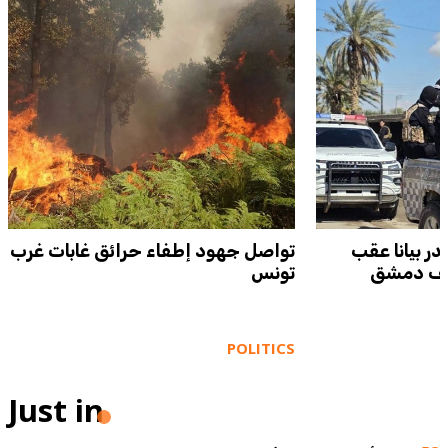
ر بيانا عقب
تواصل جهود إطفاء حرائق غابات غرب
بريف دمشق
تونس
POLITICS
Just in