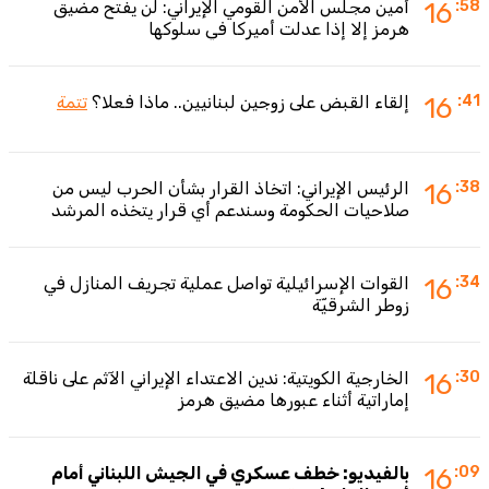
:58
16
أمين مجلس الأمن القومي الإيراني: لن يفتح مضيق
هرمز إلا إذا عدلت أميركا في سلوكها
:41
16
إلقاء القبض على زوجين لبنانيين.. ماذا فعلا؟
تتمة
:38
16
الرئيس الإيراني: اتخاذ القرار بشأن الحرب ليس من
صلاحيات الحكومة وسندعم أي قرار يتخذه المرشد
:34
16
القوات الإسرائيلية تواصل عملية تجريف المنازل في
زوطر الشرقيّة
:30
16
الخارجية الكويتية: ندين الاعتداء الإيراني الآثم على ناقلة
إماراتية أثناء عبورها مضيق هرمز
:09
16
بالفيديو: خطف عسكري في الجيش اللبناني أمام