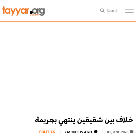
Sat, Aug 8th
29°C
Search
Politics
Multimedia
Exclusive
People
Business
Health
Sports
Technology
خلاف بين شقيقين ينتهي بجريمة
POLITICS
2 MONTHS AGO
03 JUNE 2026