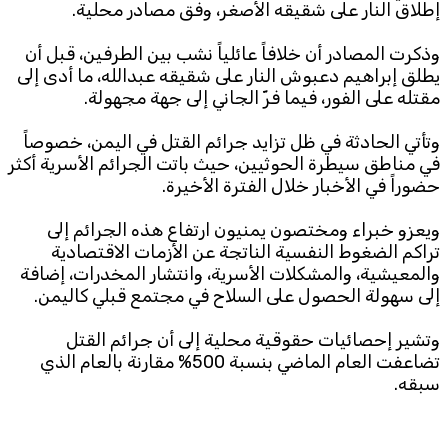
إطلاق النار على شقيقه الأصغر، وفق مصادر محلية.
Subscribe to the newsletter
وذكرت المصادر أن خلافاً عائلياً نشب بين الطرفين، قبل أن
يطلق إبراهيم دعبوش النار على شقيقه عبدالله، ما أدى إلى
مقتله على الفور، فيما فرّ الجاني إلى جهة مجهولة.
وتأتي الحادثة في ظل تزايد جرائم القتل في اليمن، خصوصاً
في مناطق سيطرة الحوثيين، حيث باتت الجرائم الأسرية أكثر
حضوراً في الأخبار خلال الفترة الأخيرة.
TTV
ويعزو خبراء ومختصون يمنيون ارتفاع هذه الجرائم إلى
Download the app
TTV Plus
تراكم الضغوط النفسية الناتجة عن الأزمات الاقتصادية
والمعيشية، والمشكلات الأسرية، وانتشار المخدرات، إضافة
إلى سهولة الحصول على السلاح في مجتمع قبلي كاليمن.
وتشير إحصائيات حقوقية محلية إلى أن جرائم القتل
© 2025. All Rights Reserved. By
Koein
تضاعفت العام الماضي بنسبة 500% مقارنة بالعام الذي
سبقه.