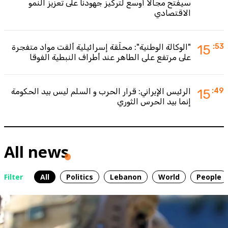
سيفتح مجالاً أوسع لتركيز جهودنا على تعزيز النمو
الاقتصادي
:53
15
"الوكالة الوطنية": محلّقة إسرائيلية ألقت مواد متفجرة
على مرتفع علي الطاهر عند أطراف النبطية الفوقا
:49
15
الرئيس الإيراني: قرار الحرب و السلم ليس بيد الحكومة
إنما بيد الحرس الثوري
All news
Filter
All
Politics
Lebanon
World
People