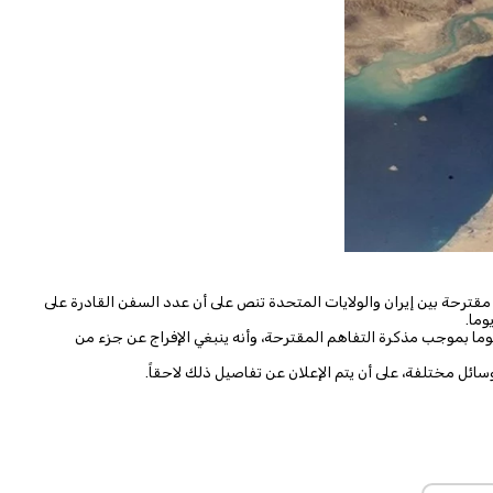
 مقترحة بين ​إيران والولايات ​المتحدة تنص على أن ⁠عدد السفن ​القادرة على
افت الوكالة أنه يجب ‌رفع ⁠الحصار البحري بالكامل خلال 30 يوما بموجب مذكرة ​التفاهم المقترحة، ​وأنه ⁠ينبغي الإفراج عن جزء ​من
ئل مختلفة، على أن يتم الإعلان عن تفاصيل ذلك لاحقاً.