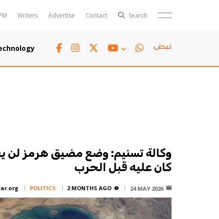
PM
Writers
Advertise
Contact
Search
Horoscope
Polls
echnology
Jobs
TTV
Writers
TTV Plus
وكالة تسنيم: وضع مضيق هرمز لن يع
كان عليه قبل الحرب
yar.org
POLITICS
2 MONTHS AGO
24 MAY 2026