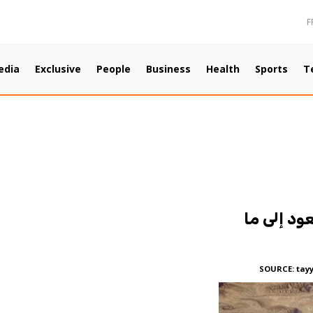
F
edia
Exclusive
People
Business
Health
Sports
T
ود إلى ما
SOURCE:
tay