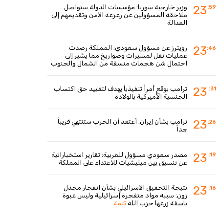
وزير خارجية سوريا: مؤسسات الدولة ستواصل
23
:59
ملاحقة المسؤولين عن زعزعة الأمن وتقديمهم إلى
العدالة
رويترز عن مسؤول سعودي: المملكة رصدت
23
:46
عمليات نقل لمسيرات وصواريخ مما يشير إلى
احتمال شن هجمات منسقة من الشمال والجنوب
ترامب يوقع أمراً تنفيذياً يهدف لتقييد حق اكتساب
23
:31
الجنسية الأميركية بالولادة
ترامب بشأن إيران: أعتقد أن الحرب ستنتهي قريباً
23
:26
جداً
مصدر سعودي مسؤول للعربية: تقارير استخباراتية
23
:19
عن تنسيق بين ميليشيات للاعتداء على المملكة
نتيجة التحقيق الاسرائيلي بشأن انفجار مجدل
23
:16
زون: سببه مواد متفجرة إسرائيلية وليس عبوة
ناسفة زرعها حزب الله
تتمة