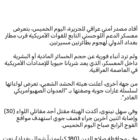
Subscribe to the newsletter
أفاد مصدر أمني عراقي للجزيرة، اليوم الخميس، بتعرض
معسكر الدعم اللوجستي التابع للقوات الأمريكية قرب مطار
بغداد الدولي لهجوم بطائرتين مسيرتين.
ولم ترد أنباء فورية عن حجم الخسائر المادية أو البشرية
داخل المعسكر، الذي يعد شريانا حيويا للإمدادات الأمريكية
TTV
في العاصمة العراقية.
Download the app
TTV Plus
من جهة أخرى، أعلنت هيئة الحشد الشعبي، تعرض لواءاتها
لسلسلة غارات جوية وصفتها بـ "العدوان الصهيوأمريكي
الغادر".
© 2025. All Rights Reserved. By
Koein
وفي سهل نينوى، أكدت الهيئة مقتل أحد مقاتلي اللواء (30)
وإصابة اثنين آخرين جراء قصف جوي استهدف مواقع
الفوج الرابع صباح اليوم الخميس.
وفي محافظة صلاح الدين (180 كيلومتراً شمال بغداد)، نعت