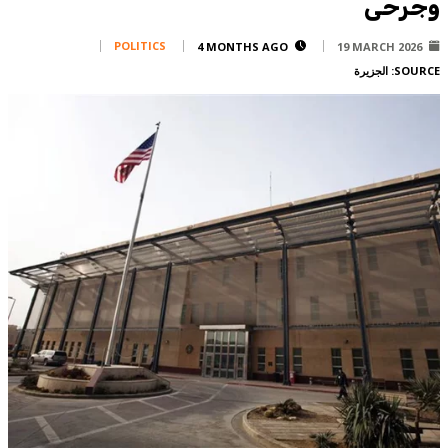
وجرحى
Corporate
Advertise
POLITICS
4 MONTHS AGO
19 MARCH 2026
SOURCE:
الجزيرة
Contact
FPM
Services
Horoscope
Polls
Jobs
Writers
Legal
Privacy Policy
Terms Of Use
Cookies Policy