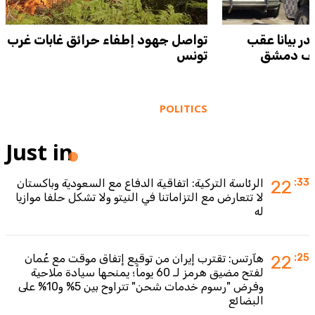
ر بيانا عقب
تواصل جهود إطفاء حرائق غابات غرب
بريف دمشق
تونس
POLITICS
Just in
:33
22
الرئاسة التركية: اتفاقية الدفاع مع السعودية وباكستان
لا تتعارض مع التزاماتنا في النيتو ولا تشكل حلفا موازيا
له
:25
22
هآرتس: تقترب إيران من توقيع إتفاق موقت مع عُمان
لفتح مضيق هرمز لـ 60 يوماً؛ يمنحها سيادة ملاحية
وفرض "رسوم خدمات شحن" تتراوح بين 5% و10% على
البضائع