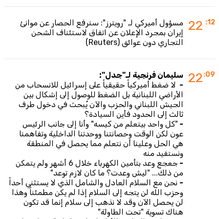
:12
22
مسؤول أميركي لـ "رويترز": سنرفع الحصار عن موانئ
إيران بمجرد الإعلان عن اتفاق لاستئناف الشحن
التجاري دون عوائق (Reuters)
:09
22
سليمان فرنجية لـ"جدل":
-
لا ضغط أميركياً حقيقياً على إسرائيل للانسحاب من
الأراضي اللبنانية بل الضغط للوصول إلى إشكال بين
الجيش اللبناني والحزب والآن يُبحث في دخول طرف
ثالث إلى الحدود فأين السيادة؟
-
"كل واحد بيتعلم من كيسه" وأنا إلى جانب الرئيس
عون لكن الوقت وحصانتنا ووحدتنا الداخلية وتفاهمنا
هي الحل وعلينا أن نتعلم مما يحصل في المنطقة
ونستفيد منه
-
جعجع وعد بتأمين الكهرباء خلال 6 أشهر ولم يتمكن
من ذلك... "ليش وعدت؟ ما كان لازم توعد"
-
نحن مع السلام العادل والشامل الذي لا يستثني أحداً
وحزب الله لن يتجه إلى السلام إذا لم يكن مطمئناً وهذا
لن يحصل الآن وقد لا نذهب إلى سلام إنما قد تكون
هناك تسوية "تحت الطاولة"