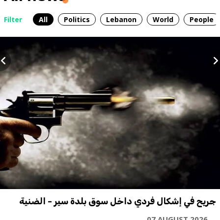
Filter
All
Politics
Lebanon
World
People
جريح في إشكال فردي داخل سوق بلدة سير - الضنية
07 AUGUST 2026