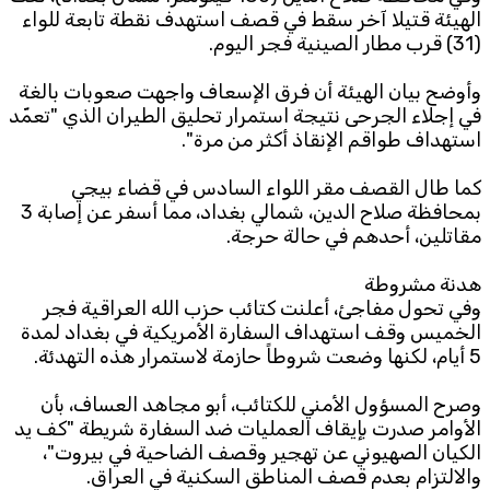
الهيئة قتيلا آخر سقط في قصف استهدف نقطة تابعة للواء
(31) قرب مطار الصينية فجر اليوم.
وأوضح بيان الهيئة أن فرق الإسعاف واجهت صعوبات بالغة
في إجلاء الجرحى نتيجة استمرار تحليق الطيران الذي "تعمّد
استهداف طواقم الإنقاذ أكثر من مرة".
كما طال القصف مقر اللواء السادس في قضاء بيجي
بمحافظة صلاح الدين، شمالي بغداد، مما أسفر عن إصابة 3
مقاتلين، أحدهم في حالة حرجة.
هدنة مشروطة
وفي تحول مفاجئ، أعلنت كتائب حزب الله العراقية فجر
الخميس وقف استهداف السفارة الأمريكية في بغداد لمدة
5 أيام، لكنها وضعت شروطاً حازمة لاستمرار هذه التهدئة.
وصرح المسؤول الأمني للكتائب، أبو مجاهد العساف، بأن
الأوامر صدرت بإيقاف العمليات ضد السفارة شريطة "كف يد
الكيان الصهيوني عن تهجير وقصف الضاحية في بيروت"،
والالتزام بعدم قصف المناطق السكنية في العراق.