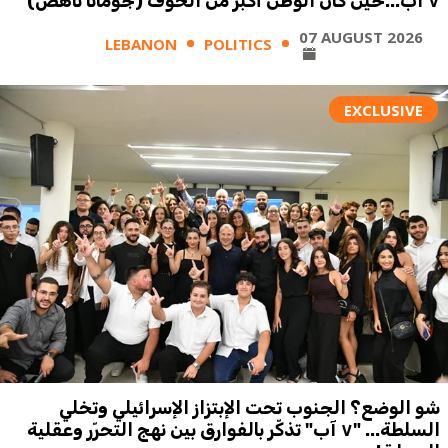
٧ آب...حين كان الوطن أكبر من الخوف (جومانا ناهض)
07 AUGUST 2026
LEBANON
POLITICS
EXCLUSIVE
شو الوضع؟ الجنوب تحت الإبتزاز الإسرائيلي وتخلي
السلطة... "٧ آب" تذكّر بالفوارق بين نهج التحرّر وعقلية