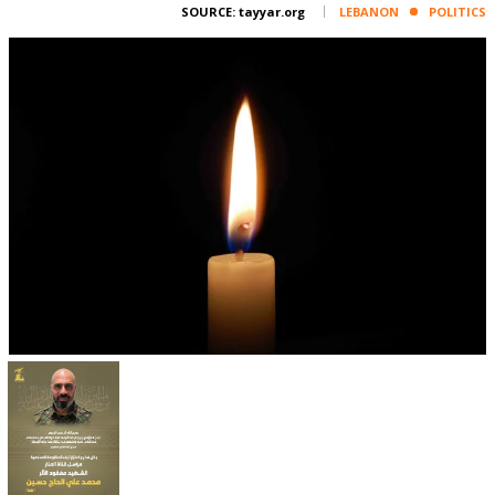
Corporate
SOURCE:
tayyar.org
LEBANON
POLITICS
Advertise
Contact
FPM
Services
Horoscope
Polls
Jobs
Writers
Legal
Privacy Policy
Terms Of Use
Cookies Policy