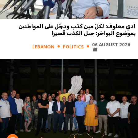
ادي معلوف: لكلّ مين كذّب ودجّل على المواطنين
بموضوع البواخر: حبل الكذب قصير!
06 AUGUST 2026
LEBANON
POLITICS