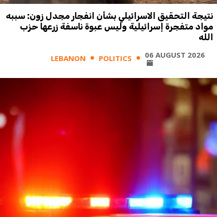
نتيجة التحقيق الاسرائيلي بشأن انفجار مجدل زون: سببه
مواد متفجرة إسرائيلية وليس عبوة ناسفة زرعها حزب
الله
06 AUGUST 2026
LEBANON
POLITICS