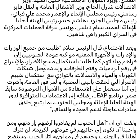
الصدي، وزيرة الشؤون الاجتماعية حنين السيد، وزير
الاتصالات شارل الحاج، وزير الأشغال العامة والنقل فايز
Subscribe to the newsletter
رسامني، رئيس مجلس الإنماء والإعمار محمد علي قباني،
رئيس مجلس الجنوب هاشم حيدر، رئيس الهيئة العليا
للإغاثة العميد بسام نابلسي، ورئيس غرفة العمليات المركزية
في السراي الكبير زاهي شاهين.
وبعد الاجتماع، قال الرئيس سلام:"طلبت من جميع الوزارات
والإدارات والأجهزة المعنية مواكبة عودة الجنوبيين إلى
قراهم وبلداتهم.كما طلبت استكمال مسح الأضرار، والإسراع
في رفع الردميات وفتح الطرقات، وإعادة وصل شبكات
TTV
الكهرباء والمياه والاتصالات، بالتوازي مع استكمال تقييم
Download the app
TTV Plus
الأضرار التي لحقت بالبنى التحتية والمرافق العامة.وأشرت
إلى أننا سنعمل على الاستفادة من الأموال المرصودة سابقًا
ضمن برنامج LEAP، إضافة إلى الاعتمادات المتوافرة لدى
الهيئة العليا للإغاثة ومجلس الجنوب، بما يتيح إطلاق
© 2025. All Rights Reserved. By
Koein
مبادرات عاجلة لدعم العودة والتعافي".
ولفت الى ان "أهل الجنوب لم يغادروا أرضهم بإرادتهم، ومن
واجبنا أن نكون إلى جانبهم في عودتهم الكريمة. لن نترك
أهلنا في الجنوب وحدهم في مواجهة آثار الحرب، وسنضع