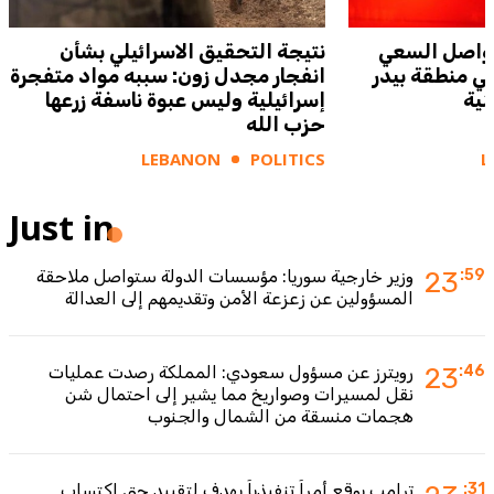
 يواصل السعي
نتيجة التحقيق الاسرائيلي بشأن
في منطقة بيدر
انفجار مجدل زون: سببه مواد متفجرة
نية
إسرائيلية وليس عبوة ناسفة زرعها
حزب الله
LEBANON
POLITICS
L
Just in
:59
23
وزير خارجية سوريا: مؤسسات الدولة ستواصل ملاحقة
المسؤولين عن زعزعة الأمن وتقديمهم إلى العدالة
:46
23
رويترز عن مسؤول سعودي: المملكة رصدت عمليات
نقل لمسيرات وصواريخ مما يشير إلى احتمال شن
هجمات منسقة من الشمال والجنوب
:31
ترامب يوقع أمراً تنفيذياً يهدف لتقييد حق اكتساب