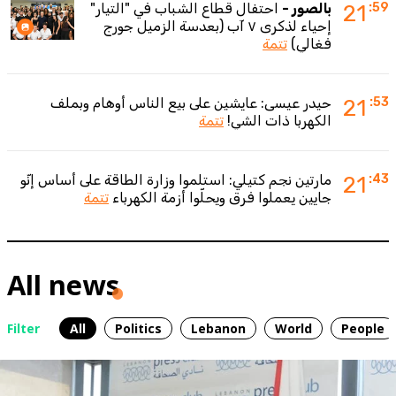
:59
21
بالصور -
احتفال قطاع الشباب في "التيار"
إحياء لذكرى ٧ آب (بعدسة الزميل جورج
فغالي)
تتمة
:53
21
حيدر عيسى: عايشين على بيع الناس أوهام وبملف
الكهربا ذات الشي!
تتمة
:43
21
مارتين نجم كتيلي: استلموا وزارة الطاقة على أساس إنّو
جايين يعملوا فرق ويحلّوا أزمة الكهرباء
تتمة
All news
Filter
All
Politics
Lebanon
World
People