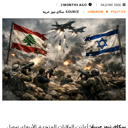
Corporate
2 MONTHS AGO
04 JUNE 2026
POLITICS
LEBANON
SOURCE:
سكاي نيوز عربية
Advertise
Contact
FPM
Services
Horoscope
Polls
Jobs
Writers
Legal
Privacy Policy
Terms Of Use
Cookies Policy
سكاي نيوز عربية:
أعلنت الولايات المتحدة، الأربعاء، توصل