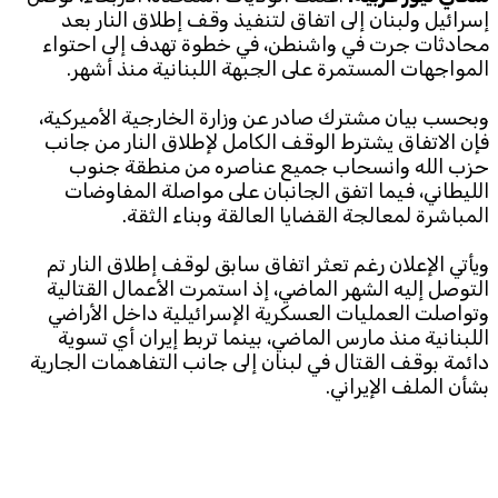
إسرائيل ولبنان إلى اتفاق لتنفيذ وقف إطلاق النار بعد
محادثات جرت في واشنطن، في خطوة تهدف إلى احتواء
Subscribe to the newsletter
المواجهات المستمرة على الجبهة اللبنانية منذ أشهر.
وبحسب بيان مشترك صادر عن وزارة الخارجية الأميركية،
فإن الاتفاق يشترط الوقف الكامل لإطلاق النار من جانب
حزب الله وانسحاب جميع عناصره من منطقة جنوب
الليطاني، فيما اتفق الجانبان على مواصلة المفاوضات
المباشرة لمعالجة القضايا العالقة وبناء الثقة.
TTV
ويأتي الإعلان رغم تعثر اتفاق سابق لوقف إطلاق النار تم
Download the app
TTV Plus
التوصل إليه الشهر الماضي، إذ استمرت الأعمال القتالية
وتواصلت العمليات العسكرية الإسرائيلية داخل الأراضي
اللبنانية منذ مارس الماضي، بينما تربط إيران أي تسوية
دائمة بوقف القتال في لبنان إلى جانب التفاهمات الجارية
© 2025. All Rights Reserved. By
Koein
بشأن الملف الإيراني.