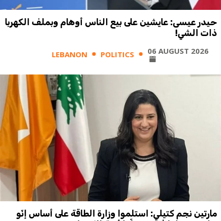
حيدر عيسى: عايشين على بيع الناس أوهام وبملف الكهربا
ذات الشي!
06 AUGUST 2026
LEBANON
POLITICS
مارتين نجم كتيلي: استلموا وزارة الطاقة على أساس إنّو