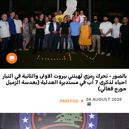
بالصور - تحرك رمزي لهيئتي بيروت الاولى والثانية في التيار
احياء لذكرى 7 آب في مستديرة العدلية (بعدسة الزميل
جورج فغالي)
06 AUGUST 2026
PHOTOS