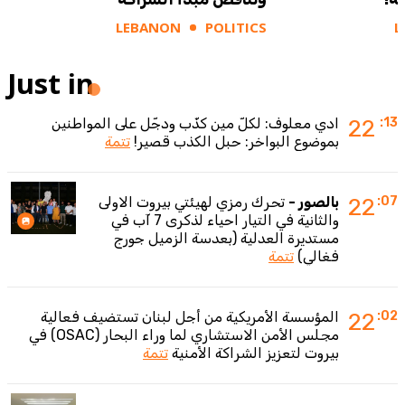
LEBANON
POLITICS
L
Just in
:13
22
ادي معلوف: لكلّ مين كذّب ودجّل على المواطنين
بموضوع البواخر: حبل الكذب قصير!
تتمة
:07
22
بالصور -
تحرك رمزي لهيئتي بيروت الاولى
والثانية في التيار احياء لذكرى 7 آب في
مستديرة العدلية (بعدسة الزميل جورج
فغالي)
تتمة
:02
22
المؤسسة الأمريكية من أجل لبنان تستضيف فعالية
مجلس الأمن الاستشاري لما وراء البحار (OSAC) في
بيروت لتعزيز الشراكة الأمنية
تتمة