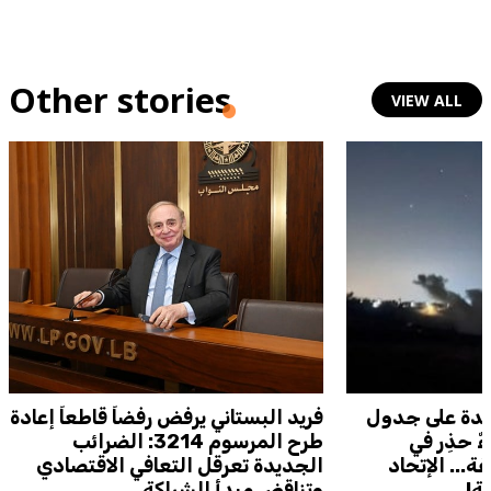
Other stories
VIEW ALL
يدة على جدول
فريد البستاني يرفض رفضاً قاطعاً إعادة
 حذِر في
طرح المرسوم 3214: الضرائب
ة... الإتحاد
الجديدة تعرقل التعافي الاقتصادي
ة!
وتناقض مبدأ الشراكة