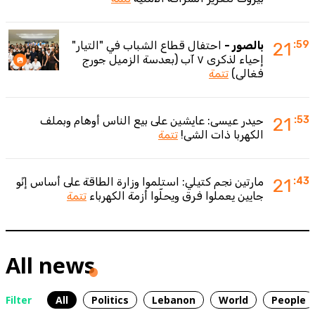
:59
21
بالصور -
احتفال قطاع الشباب في "التيار"
إحياء لذكرى ٧ آب (بعدسة الزميل جورج
فغالي)
تتمة
:53
21
حيدر عيسى: عايشين على بيع الناس أوهام وبملف
الكهربا ذات الشي!
تتمة
:43
21
مارتين نجم كتيلي: استلموا وزارة الطاقة على أساس إنّو
جايين يعملوا فرق ويحلّوا أزمة الكهرباء
تتمة
All news
Filter
All
Politics
Lebanon
World
People