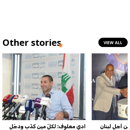
Other stories
VIEW ALL
ن أجل لبنان
ادي معلوف: لكلّ مين كذّب ودجّل