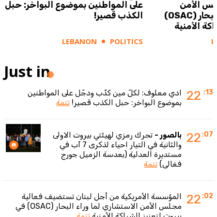
س الأمن
على المواطنين بموضوع البواخر: حبل
الاستشاري لما وراء البحار (OSAC)
الكذب قصير!
اكة الأمنية
LEBANON
POLITICS
L
Just in
:13
22
ادي معلوف: لكلّ مين كذّب ودجّل على المواطنين
بموضوع البواخر: حبل الكذب قصير!
تتمة
:07
22
بالصور -
تحرك رمزي لهيئتي بيروت الاولى
والثانية في التيار احياء لذكرى 7 آب في
مستديرة العدلية (بعدسة الزميل جورج
فغالي)
تتمة
:02
22
المؤسسة الأمريكية من أجل لبنان تستضيف فعالية
مجلس الأمن الاستشاري لما وراء البحار (OSAC) في
بيروت لتعزيز الشراكة الأمنية
تتمة