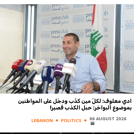
ادي معلوف: لكلّ مين كذّب ودجّل على المواطنين
بموضوع البواخر: حبل الكذب قصير!
06 AUGUST 2026
LEBANON
POLITICS