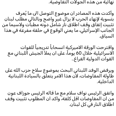
نهائية من هذه الجولات التفاوضية.
Subscribe to the newsletter
وأكدت هذه المصادر ان موضوع التوصل الى ما يُعرف
بتسوية لإنهاء الحرب لا يزال غير واضح وبالتالي مطلب لبنان
تثبيت إتفاق وقف اطلاق نار شامل دونه مطبات ولاسيما من
الجانب الإسرائيلي، ما يعني الوقوع في حلقة مفرغة في هذا
السياق.
واقترحت الورقة الاميركية انسحاباً تدريجياً للقوات
الاسرائيلية خلال 60 يوماً، على ان يملأ الجيش اللبناني مع
TTV
القوات الدولية الفراغ..
Download the app
TTV Plus
ويرفض الوفد اللبناني البحث بموضوع سلاح حزب الله على
طاولة المفاوضات، لان هذا الامر يتعلق بالسيادة اللبنانية
الداخلية.
© 2025. All Rights Reserved. By
Koein
واتفق الرئيس نواف سلام مع ما قاله الرئيس جوزاف عون
من ان المفاوضات اقل كلفة، واكد ان المطلوب تثبيت وقف
اطلاق النار في كل لبنان.