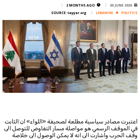
Corporate
2 MONTHS AGO
03 JUNE 2026
SOURCE:
tayyar.org
LEBANON
POLITICS
Advertise
Contact
FPM
Services
Horoscope
Polls
Jobs
Writers
Legal
Privacy Policy
Terms Of Use
اعتبرت مصادر سياسية مطلعة لصحيفة «اللواء» ان الثابت
Cookies Policy
في الموقف الرسمي هو مواصلة مسار التفاوض للتوصل الى
وقف الحرب واشارت الى انه لا يمكن الوصول الى خلاصة