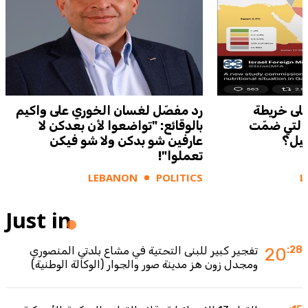
على خريطة
رد مفصّل لغسان الخوري على واكيم
 التي ضمّت
بالوقائع: "تواضعوا لأن بعدكن لا
ئيل؟
عارفين شو بدكن ولا شو فيكن
تعملوا"!
LEBANON
POLITICS
L
Just in
:28
20
تفجير كبير للبنى التحتية في مشاع بلدتي المنصوري
ومجدل زون هز مدينة صور والجوار (الوكالة الوطنية)