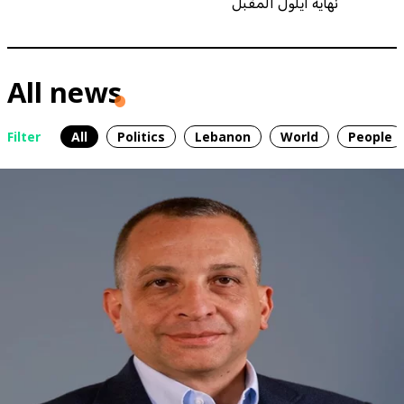
نهاية أيلول المقبل
All news
Filter
All
Politics
Lebanon
World
People