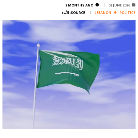
Corporate
2 MONTHS AGO
02 JUNE 2026
POLITICS
LEBANON
SOURCE:
الأنباء
Advertise
Contact
FPM
Services
Horoscope
Polls
Jobs
Writers
Legal
Privacy Policy
Terms Of Use
Cookies Policy