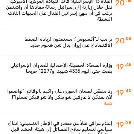
:15
20
القناة 13 الإسرائيلية: قائد القيادة المركزية الأميركية
نقل خلال زيارته إلى إسرائيل رسالة مفادها أن واشنطن
ترغب في أن تنهي إسرائيل القتال على الجبهات الثلاث
النشطة
:08
20
ترامب لـ"أكسيوس": مستعدون لزيادة الضغط
الاقتصادي على إيران بدل شن هجوم جديد
:45
19
وزارة الصحة: الحصيلة الإجمالية للعدوان الإسرائيلي
بلغت حتى اليوم 4335 شهيدا و12277 جريحا
:40
19
رد مفصّل لغسان الخوري على واكيم بالوقائع: "تواضعوا
لأن بعدكن لا عارفين شو بدكن ولا شو فيكن تعملوا"!
تتمة
:28
19
إعلام عراقي نقلاً عن مصدر في الإطار التنسيقي: اتفاق
سياسي لتسليم سلاح الفصائل إلى هيئة الحشد قبل