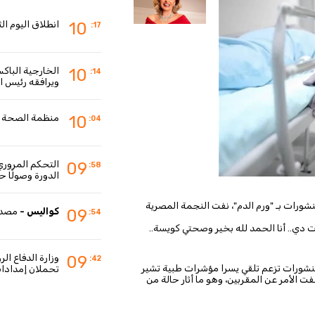
انطلاق اليوم ال
10
:17
10
:14
ويرافقه رئيس ال
منظمة الصحة ال
10
:04
التحكم المروري:
09
:58
الدورة وصولًا حت
بعد انتشار أخبار عن إصابتها بمرض خطير أو ما وصفته بعض المنشورات بـ "ورم الدم"، نفت النجمة المصرية 
كواليس -
مصدر 
09
:54
وقالت يسرا لـ "القاهرة 24": "يا جماعة بطلوا الكلام ده والشائعات دي.. أنا الحمد لله بخير وصحتي كويسة.. 
وزارة الدفاع ال
09
:42
وكانت بعض الحسابات على مواقع التواصل الاجتماعي تداولت منشورات تزعم تلقي يسرا مؤشرات طبية تشير 
تحملان إمدادات
إلى شكوك حول إصابتها بمرض خطير، إضافة إلى ادعاءات بأنها أخفت الأمر عن المقربين، وهو ما أثار حالة من 