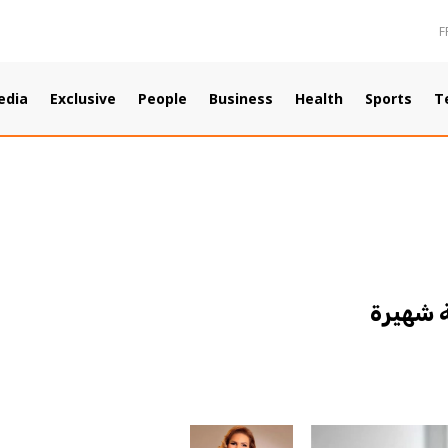
F
edia
Exclusive
People
Business
Health
Sports
T
ة شهيرة