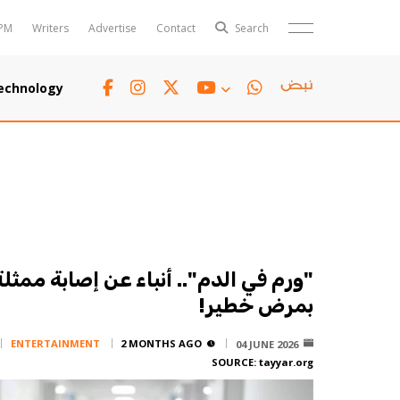
PM
Writers
Advertise
Contact
Search
Horoscope
Polls
echnology
Jobs
TTV
Writers
TTV Plus
"ورم في الدم".. أنباء عن إصابة ممثل
بمرض خطير!
ENTERTAINMENT
2 MONTHS AGO
04 JUNE 2026
SOURCE:
tayyar.org