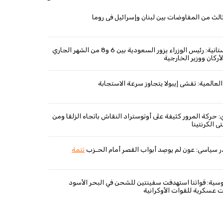
ثالث من المفاوضات بين لبنان وإسرائيل في روما
الخارجية الباكستانية: رئيس الوزراء يزور السعودية بين 6 و8 من الشهر الجاري
أركان ووزير الخارجية
عالمية: تفشي إيبولا يتجاوز سرعة الاستجابة
 حركة المرور كثيفة على أوتوستراد النقاش باتجاه الزلقا ومن
ى الكرنتينا
سياسي: عون لم يوصِد أبواب القصر أمام الحـزب
تتمة
روسية: قواتنا استهدفت سفينتين للشحن في البحر الأسود
 عسكرية للقوات الأوكرانية