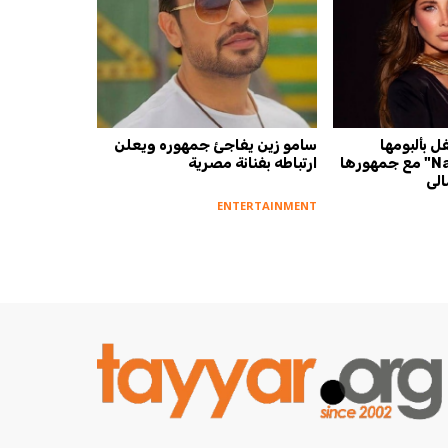
 بألبومها
سامو زين يفاجئ جمهوره ويعلن
الجديد "Nancy 11" مع جمهورها
ارتباطه بفنانة مصرية
لي
ENTERTAINMENT