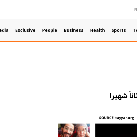
F
edia
Exclusive
People
Business
Health
Sports
T
اً شهيرا
SOURCE:
tayyar.org