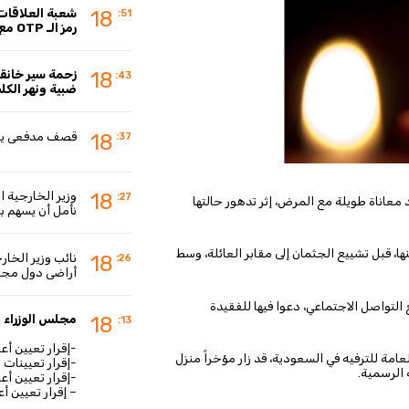
شعبة العلاقات 
18
:51
رمز الـ OTP مع أي جهة
زحمة سير خانقة
18
:43
ضبية ونهر الك
قصف مدفعي يست
18
:37
وزير الخارجية ا
18
:27
توفيت والدة الفنان المصري أحمد حلمي فجر اليوم الجمعة، بعد معاناة طويلة مع المرض، إثر تدهور حالتها 
نأمل أن يسهم ب
ومن المقرر أن تُقام صلاة الجنازة اليوم في مسجد ناصر بمدينة بنها، قبل تشييع الجثمان إلى مقابر العائلة، وسط 
نائب وزير الخا
18
:26
أراضي دول مجاو
وتلقى حلمي رسائل تعزية ومواساة من فنانين وجمهور عبر مواقع التواصل الاجتماعي، دعوا فيها للفقيدة 
مجلس الوزراء ي
18
:13
-إقرار تعيين أ
وفي سياق منفصل، كان المستشار تركي آل الشيخ، رئيس الهيئة العامة للترفيه في السعودية، قد زار مؤخراً منزل 
-إقرار تعيينات 
 الرسمية.
-إقرار تعيين أ
– إقرار تعيين أ