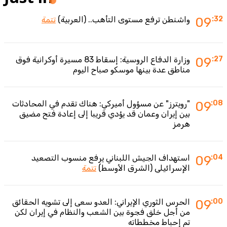
:32
09
واشنطن ترفع مستوى التأهب.. (العربية)
تتمة
:27
09
وزارة الدفاع الروسية: إسقاط 83 مسيرة أوكرانية فوق
مناطق عدة بينها موسكو صباح اليوم
:08
09
"رويترز" عن مسؤول أميركي: هناك تقدم في المحادثات
بين إيران وعمان قد يؤدي قريبا إلى إعادة فتح مضيق
هرمز
:04
09
استهداف الجيش اللبناني يرفع منسوب التصعيد
الإسرائيلي (الشرق الأوسط)
تتمة
:00
09
الحرس الثوري الإيراني: العدو سعى إلى تشويه الحقائق
من أجل خلق فجوة بين الشعب والنظام في إيران لكن
تم إحباط مخططاته