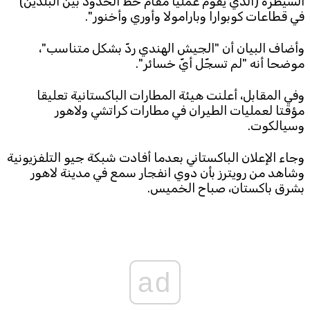
السيطرة (الذي يقوم عمليا مقام خط الحدود بين البلدين)
في قطاعات كوبوارا وبارامولا وأوري وأخنور".
وأضاف البيان أن "الجيش الهندي ردّ بشكل متناسب"،
موضحا أنه "لم تسجّل أيّ خسائر".
وفي المقابل، أعلنت هيئة المطارات الباكستانية تعليقا
مؤقتا لعمليات الطيران في مطارات كراتشي ولاهور
وسيالكوت.
وجاء الإعلان الباكستاني بعدما أفادت شبكة جيو التلفزيونية
وشاهد من رويترز بأن دوي انفجار سمع في مدينة لاهور
بشرق باكستان، صباح الخميس.
ad