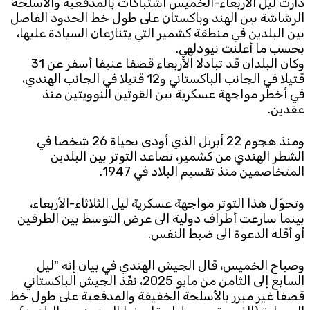
دارت ليل الأربعاء-الخميس اشتباكات بالمدفعية والأسلحة
الرشاشة بين الهند وباكستان على طول خط الحدود الفاصل
Subscribe to the newsletter
بين البلدين في منطقة كشمير التي يتنازعان السيادة عليها،
بحسب ما أعلنت نيودلهي.
وكان البلدان قد تبادلا الأربعاء قصفا عنيفا أسفر عن 31
قتيلا في الجانب الباكستاني و12 قتيلا في الجانب الهندي،
في أخطر مواجهة عسكرية بين القوتين النوويتين منذ
عقدين.
ومنذ هجوم 22 أبريل الذي أودى بحياة 26 شخصا في
TTV
الشطر الهندي من كشمير، تصاعد التوتر بين البلدين
Download the app
المتخاصمين منذ تقسيم البلاد في 1947.
TTV Plus
وتحوّل هذا التوتر مواجهة عسكرية ليل الثلاثاء-الأربعاء،
بينما سارعت أطراف دولية الى عرض التوسط بين الطرفين
أو أقله الدعوة الى ضبط النفس.
© 2025. All Rights Reserved. By
Koein
وصباح الخميس، قال الجيش الهندي في بيان إنه "ليل
السابع إلى الثامن من مايو 2025، نفّذ الجيش الباكستاني
قصفا غير مبرر بالأسلحة الخفيفة والمدفعية على طول خط