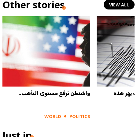
Other stories
VIEW ALL
5.5 درجات يهز هذه
واشنطن ترفع مستوى التأهب..
WORLD
POLITICS
Just in