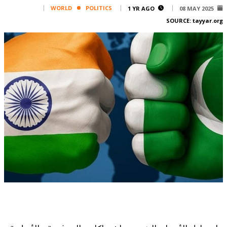
Corporate
WORLD
POLITICS
1 YR AGO
08 MAY 2025
SOURCE:
tayyar.org
Advertise
Contact
FPM
Services
Horoscope
Polls
Jobs
Writers
Legal
Privacy Policy
Terms Of Use
Cookies Policy