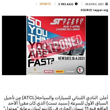
Corporate
SPORTS
5 YRS AGO
09 APRIL 2021
SOURCE:
tayyar.org
Advertise
Contact
FPM
Services
Horoscope
Polls
Jobs
Writers
Legal
Privacy Policy
Terms Of Use
Cookies Policy
أعلن النادي اللبناني للسيارات والسياحة(ATCL) عن تأجيل
السباق الأول للسرعة (سبيد تست) الذي كان مقرراً الأحد
الواقع فيه 11 نيسان الجاري في كازينو لبنان برعاية "موتول"