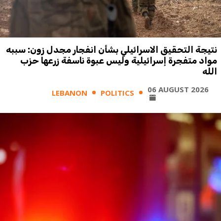
نتيجة التحقيق الاسرائيلي بشأن انفجار مجدل زون: سببه
مواد متفجرة إسرائيلية وليس عبوة ناسفة زرعها حزب
الله
06 AUGUST 2026
LEBANON
POLITICS