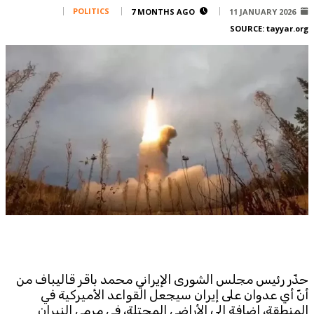
Corporate
POLITICS
7 MONTHS AGO
11 JANUARY 2026
SOURCE:
tayyar.org
Advertise
Contact
FPM
Services
Horoscope
Polls
Jobs
Writers
Legal
Privacy Policy
Terms Of Use
Cookies Policy
حذّر رئيس مجلس الشورى الإيراني محمد باقر قاليباف من
أنّ أي عدوان على إيران سيجعل القواعد الأميركية في
المنطقة، إضافة إلى الأراضي المحتلة، في مرمى النيران