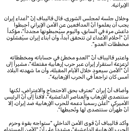
الإيرانية.
Subscribe to the newsletter
وخلال جلسة لمجلس الشورى، قال قاليباف إنّ "أعداء إيران
يجب أن يعلموا أنّ المدافعين عن الأمن الإيراني أحبطوا
داعش مرة في السابق، واليوم سيُحبطونها مجدداً"، مؤكداً
أنّ "أحلام الأعداء لن تتحقق أبداً، وأن أبناء إيران سيُفشلون
مخططات العدو".
واعتبر قاليباف أنّ "العدو مخطئ في حساباته ومخططاته
لزعزعة استقرار إيران عبر حرب إرهابية مفتعلة"، مشيراً إلى
TTV
أنّ "الأمن سيعود خلال الأيام المقبلة، وأن ما شهدته البلاد
Download the app
TTV Plus
أمس كان تراجعاً في الحرب الإرهابية".
وأضاف أنّ إيران "تعترف بحق الاحتجاج والاعتراض، لكنها
ستتصدى للإرهاب والعناصر الداعشية"، لافتاً إلى أنّ الرئيس
© 2025. All Rights Reserved. By
Koein
الأميركي "أعلن رسمياً دعمه للحرب الإرهابية ضد إيران، إلا
أنّ طهران ستتصدى لها وتُحبطها".
وأكد قاليباف أنّ قوى الأمن الداخلي "ستواجه بقوة وحزم
الحرب الإرهابية الداعشية"، مشدداً على أنّ "الأمن المستدام