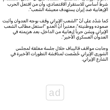
شرط أساسي للاستقرار الاقتصادي، وأن من افتعل الحرب
الإرهابية ضد إيران يستهدف معيشة الشعب".
كما شدّد على أنّ "الشعب الإيراني وقف بوجه العدوان وأثبت
صموده ووطنيته"، معتبراً أنّ العدو "استغل مطالب الشعب
الإيراني ويشن حرباً إرهابية من الداخل، بعد هزيمته في
العدوان العسكري الأخير".
وجاءت مواقف قاليباف خلال جلسة مغلقة لمجلس
الشورى الإيراني خُصّصت لمناقشة التطورات الأخيرة في
الشارع الإيراني.
ad