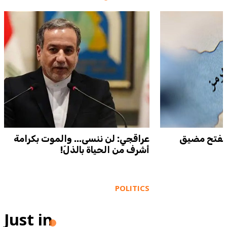
6 شروط لفتح مضيق
عراقجي: لن ننسى... والموت بكرامة
أشرف من الحياة بالذلّ!
POLITICS
Just in