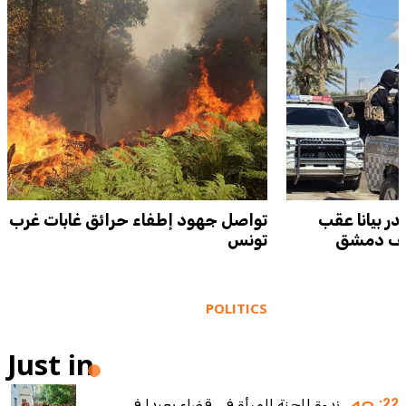
ر بيانا عقب
تواصل جهود إطفاء حرائق غابات غرب
بريف دمشق
تونس
POLITICS
Just in
:22
ندوة للجنة المرأة في قضاء بعبدا في