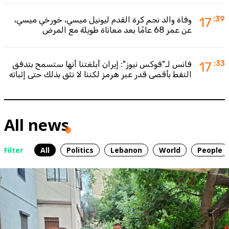
:39
17
وفاة والد نجم كرة القدم ليونيل ميسي، خورخي ميسي،
عن عمر 68 عامًا بعد معاناة طويلة مع المرض
:33
17
فانس لـ"فوكس نيوز": إيران أبلغتنا أنها ستسمح بتدفق
النفط بأقصى قدر عبر هرمز لكننا لا نثق بذلك حتى إثباته
All news
Filter
All
Politics
Lebanon
World
People