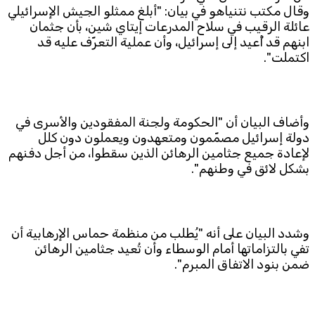
وقال مكتب نتنياهو في بيان: "أبلغ ممثلو الجيش الإسرائيلي
عائلة الرقيب في سلاح المدرعات إيتاي شين، بأن جثمان
Subscribe to the newsletter
ابنهم قد أُعيد إلى إسرائيل، وأن عملية التعرّف عليه قد
اكتملت".
وأضاف البيان أن "الحكومة ولجنة المفقودين والأسرى في
دولة إسرائيل مصمّمون ومتعهدون ويعملون دون كلل
لإعادة جميع جثامين الرهائن الذين سقطوا، من أجل دفنهم
TTV
بشكل لائق في وطنهم".
Download the app
TTV Plus
وشدد البيان على أنه "يُطلب من منظمة حماس الإرهابية أن
© 2025. All Rights Reserved. By
Koein
تفي بالتزاماتها أمام الوسطاء وأن تُعيد جثامين الرهائن
ضمن بنود الاتفاق المبرم".