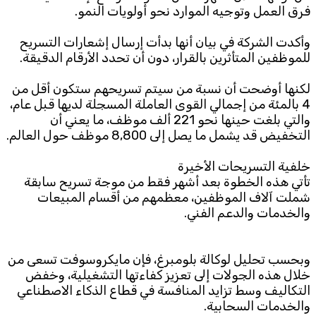
فرق العمل وتوجيه الموارد نحو أولويات النمو.
Subscribe to the newsletter
وأكدت الشركة في بيان أنها بدأت إرسال إشعارات التسريح
للموظفين المتأثرين بالقرار، دون أن تحدد الأرقام الدقيقة.
لكنها أوضحت أن نسبة من سيتم تسريحهم ستكون أقل من
4 بالمئة من إجمالي القوى العاملة المسجلة لديها قبل عام،
والتي بلغت حينها نحو 221 ألف موظف، ما يعني أن
التخفيض قد يشمل ما يصل إلى 8,800 موظف حول العالم.
TTV
خلفية التسريحات الأخيرة
Download the app
TTV Plus
تأتي هذه الخطوة بعد أشهر فقط من موجة تسريح سابقة
شملت آلاف الموظفين، معظمهم من أقسام المبيعات
والخدمات والدعم الفني.
© 2025. All Rights Reserved. By
Koein
وبحسب تحليل لوكالة بلومبرغ، فإن مايكروسوفت تسعى من
خلال هذه الجولات إلى تعزيز كفاءتها التشغيلية، وخفض
التكاليف وسط تزايد المنافسة في قطاع الذكاء الاصطناعي
والخدمات السحابية.