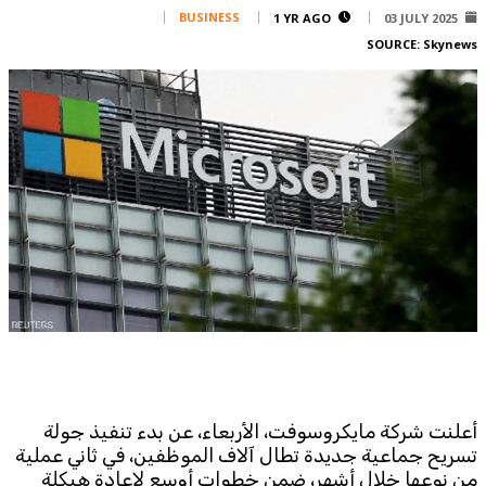
Corporate
BUSINESS
1 YR AGO
03 JULY 2025
SOURCE:
Skynews
Advertise
Contact
FPM
Services
Horoscope
Polls
Jobs
Writers
Legal
Privacy Policy
Terms Of Use
Cookies Policy
أعلنت شركة مايكروسوفت، الأربعاء، عن بدء تنفيذ جولة
تسريح جماعية جديدة تطال آلاف الموظفين، في ثاني عملية
من نوعها خلال أشهر، ضمن خطوات أوسع لإعادة هيكلة