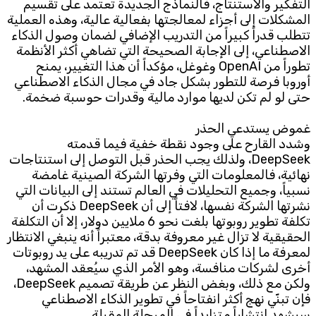
التفكير والاستنتاج، فالنماذج الجديدة تعتمد على تقسيم
المشكلات إلى أجزاء لمعالجتها بفعالية عالية، وهذه العملية
تتطلب قدراً كبيراً من التدريب الإضافي لضمان وصول الذكاء
الاصطناعي، إلى الإجابة الصحيحة التي تضاهي أكثر الأنظمة
تطوراً من OpenAI وغوغل، مؤكداً أن هذا التغيير، يمنح
أوروبا فرصة للتطور بشكل جاد في مجال الذكاء الاصطناعي
حتى لو لم تكن لديها موارد مالية وقدرات حوسبة ضخمة.
غموض يستدعي الحذر
وشدد القارح على وجود نقطة خفية فيما قدمته
DeepSeek، ولذلك يجب الحذر قبل التوصل إلى استنتاجات
نهائية، فالمعلومات التي وفرتها الشركة الصينية غامضة
نسبياً، وجميع التحليلات في العالم تستند إلى البيانات التي
نشرتها الشركة نفسها، لافتاً إلى أن DeepSeek ذكرت أن
تكلفة تطوير روبوتها بلغت نحو 6 ملايين دولار، إلا أن التكلفة
الحقيقية لا تزال غير معروفة بدقة، معتبراً أنه ينبغي الانتظار
لمعرفة ما إذا كان DeepSeek قد تم تدريبه على يد روبوتات
أخرى لشركات منافسة، وهو الأمر الذي سيُعقد المشهد،
ولكن مع ذلك، وبغض النظر عن طريقة تصميم DeepSeek،
فإن تبنّي نهج أكثر انفتاحاً في تطوير الذكاء الاصطناعي
سيشهد انتشاراً متزايداً في المرحلة المقبلة.