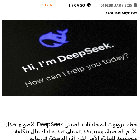
Corporate
BUSINESS
1 YR AGO
04 FEBRUARY 2025
SOURCE:
Skynews
Advertise
Contact
FPM
Services
Horoscope
Polls
Jobs
Writers
Legal
Privacy Policy
Terms Of Use
Cookies Policy
خطف روبوت المحادثات الصيني DeepSeek الأضواء خلال
الأيام الماضية، بسبب قدرته على تقديم أداء عال بتكلفة
منخفضة للغاية، الأمر الذي أثار الدهشة في عالم