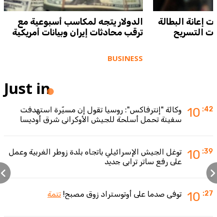
 إعانة البطالة
الدولار يتجه لمكاسب أسبوعية مع
لات التسريح
ترقب محادثات إيران وبيانات أمريكية
BUSINESS
Just in
:42
10
وكالة "إنترفاكس": روسيا تقول إن مسيّرة استهدفت
سفينة تحمل أسلحة للجيش الأوكراني شرق أوديسا
:39
10
توغل الجيش الإسرائيلي باتجاه بلدة زوطر الغربية وعمل
على رفع ساتر ترابي جديد
:27
10
توفي صدما على أوتوستراد زوق مصبح!
تتمة