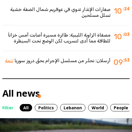
:24
10
صفارات الإنذار تدوي في عوفريم شمال الضفة خشية
تسلل مسلحين
:03
10
مصفاة الزاوية الليبية: طائرة مسيرة أصابت أمس خزاناً
للطاقة مما أدى لتسريب لكن الوضع تحت السيطرة
:53
09
أرسلان: نحذّر من مسلسل الإجرام بحقّ دروز سوريا
تتمة
All news
Filter
All
Politics
Lebanon
World
People