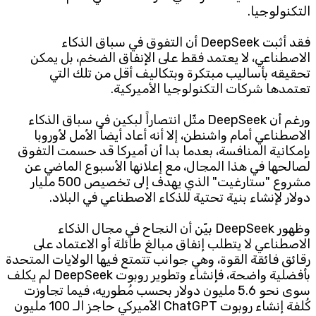
التكنولوجيا.
Subscribe to the newsletter
فقد أثبت DeepSeek أن التفوق في سباق الذكاء
الاصطناعي، لا يعتمد فقط على الإنفاق الضخم، بل يمكن
تحقيقه بأساليب مبتكرة وبتكاليف أقل من تلك التي
تعتمدها شركات التكنولوجيا الأميركية.
ورغم أن DeepSeek مثّل انتصاراً لبكين في سباق الذكاء
الاصطناعي أمام واشنطن، إلا أنه أعاد أيضاً الأمل لأوروبا
بإمكانية المنافسة، بعدما بدا أن أميركا قد حسمت التفوق
TTV
لصالحها في هذا المجال، مع إعلانها الأسبوع الماضي عن
Download the app
TTV Plus
مشروع "ستارغيت" الذي يهدف إلى تخصيص 500 مليار
دولار لإنشاء بنية تحتية للذكاء الاصطناعي في البلاد.
وظهور DeepSeek بيّن أن النجاح في مجال الذكاء
الاصطناعي لا يتطلب إنفاق مبالغ طائلة أو الاعتماد على
© 2025. All Rights Reserved. By
Koein
رقائق فائقة القوة، وهي جوانب تتمتع فيها الولايات المتحدة
بأفضلية واضحة، فإنشاء وتطوير روبوت DeepSeek لم يكلف
سوى نحو 5.6 مليون دولار بحسب مُطوريه، فيما تجاوزت
كُلفة إنشاء روبوت ChatGPT الأميركي حاجز الـ 100 مليون