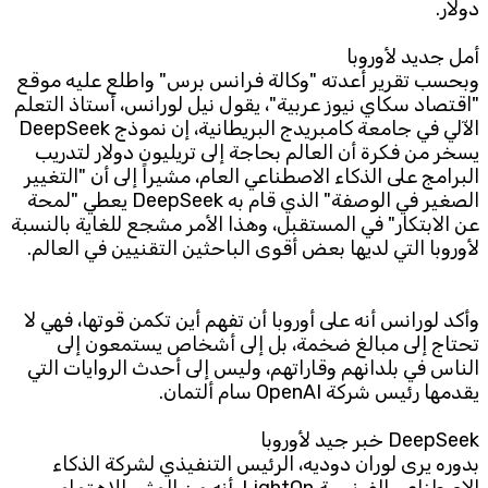
دولار.
أمل جديد لأوروبا
وبحسب تقرير أعدته "وكالة فرانس برس" واطلع عليه موقع
"اقتصاد سكاي نيوز عربية"، يقول نيل لورانس، أستاذ التعلم
الآلي في جامعة كامبريدج البريطانية، إن نموذج DeepSeek
يسخر من فكرة أن العالم بحاجة إلى تريليون دولار لتدريب
البرامج على الذكاء الاصطناعي العام، مشيراً إلى أن "التغيير
الصغير في الوصفة" الذي قام به DeepSeek يعطي "لمحة
عن الابتكار" في المستقبل، وهذا الأمر مشجع للغاية بالنسبة
لأوروبا التي لديها بعض أقوى الباحثين التقنيين في العالم.
وأكد لورانس أنه على أوروبا أن تفهم أين تكمن قوتها، فهي لا
تحتاج إلى مبالغ ضخمة، بل إلى أشخاص يستمعون إلى
الناس في بلدانهم وقاراتهم، وليس إلى أحدث الروايات التي
يقدمها رئيس شركة OpenAI سام ألتمان.
DeepSeek خبر جيد لأوروبا
بدوره يرى لوران دوديه، الرئيس التنفيذي لشركة الذكاء