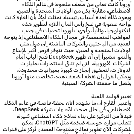
أوروبا كانت تعاني من ضعف ملحوظ في عالم الذكاء
الاصطناعي، مقارنةً بكل من الولايات المتحدة والصين،
ويعود ذلك لعدة أسباب رئيسية، تمثلت أولاً، بأن القارة كانت
تواجه صعوبة في ضخ رأس المال اللازم لتطوير هذه
التكنولوجيا، وثانياً، واجهت أوروبا تحديات في جذب
المواهب المتخصصة في مجال الذكاء الاصطناعي، إذ يتوجه
العديد من الباحثين والشركات الناشئة إلى دول مثل
الولايات المتحدة والصين، حيث تتوفر فرص أكبر للإبداع
والنمو، مشيراً إلى أن ظهور DeepSeek فتح الباب أمام
الشركات الأوروبية، التي لم تتلقّ استثمارات بمليارات
الدولارات، لتحقيق إنجازات كبيرة بميزانيات محدودة،
ويمكن القول إن نقطة الضعف هذه، تخلصت منها أوروبا
بفضل ما حققته الشركة الصينية.
تغيير قواعد اللعبة
واعتبر القارح أن ما نشهده الآن لحظة فاصلة في عالم الذكاء
الاصطناعي، في حال صحت ادّعاءات شركة DeepSeek،
فبدلاً من التركيز على بناء نماذج ذكاء اصطناعي كبيرة،
تتطلب موارد حوسبة ضخمة مثل ChatGPT، يمكن
للشركات الآن تطوير نماذج مفتوحة المصدر، تُركز على قدرات