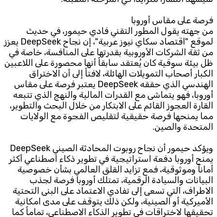
فرصة على مقاس أوروبا
من جهته يقول المطور التقني فادي حيمور، في حديث
لموقع "اقتصاد سكاي نيوز عربية"، إن نجاح DeepSeek يعزز
من ثقة الشركات الأوروبية بقدرتها على المنافسة، خاصة في
ظل بيئة سوقية كان يُعتقد سابقاً أنها محصورة على اللاعبين
الكبار أصحاب التمويلات الهائلة، لافتاً إلى أن الاختراق
الهندسي الذي حققه DeepSeek يعتبر فرصة على مقاس
أوروبا، فهو يتماشى مع القدرات المالية والنهج الذي تتبعه
القارة العجوز القائم على الابتكار من خلال البحث والتطوير،
مما يمنحها فرصة حقيقية لتقليص الفجوة مع الولايات
المتحدة والصين.
ويؤكد حيمور أن نجاح روبوت المحادثة الصيني DeepSeek
يمنح أوروبا دفعة استراتيجية في تطوير ذكاء اصطناعي أكثر
أماناً وموثوقية، فمع تزايد القلق العالمي بشأن خصوصية
البيانات والسيادة الرقمية، تمتلك أوروبا فرصة لجذب
الاطراف، التي تسعى إلى تفادي الاعتماد على البنى التحتية
الأميركية أو الصينية، ولكن ذلك يتوقف على مدى امكانية
تحقيقها لاختراقات في تطوير الذكاء الاصطناعي، تماماً كما