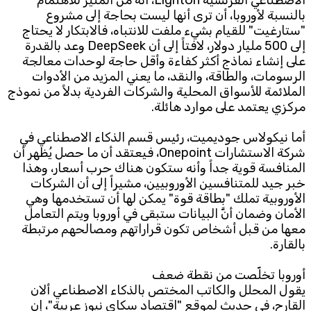
الاصطناعي الفرنسية LightOn، أنه من المثير للاهتمام
بالنسبة لأوروبا، أن ترى أنها ليست بحاجة إلى مشروع
"ستارغيت" للقيام بشيء ملفت للانتباه، فالابتكار لا يحتاج
إلى 500 مليار دولار، لافتاً إلى أن DeepSeek وعد بالقدرة
على إنشاء نماذج أكثر كفاءة وأقل حاجة لوحدات معالجة
الرسومات، والطاقة، والنقد، ما يعني المزيد من الأدوات
الملائمة للأسواق المحلية والشركات الفردية بدلاً من نموذج
مركزي يعتمد على موارد هائلة.
أما نيكولاس جوديميت، رئيس قسم الذكاء الاصطناعي في
شركة الاستشارات Onepoint، فيعتقد أن ما حصل يُظهر أن
المنافسة قوية جداً وأنه ستكون هناك حرب أسعار، وهذا
خبر جيد للمتنافسين الأوروبيين، مشيراً إلى أن الشركات
الأوروبية تملك "بطاقة قوة" يمكن لها أن تستخدمها وهي
الأمان وضمان أنَّ البيانات ستبقى في أوروبا ويتم التعامل
معها من قبل أشخاص تكون قراراتهم ومصالحهم مرتبطة
بالقارة.
أوروبا تخلّصت من نقطة ضعف
يقول المحلل والكاتب المختص بالذكاء الاصطناعي ألان
القارح، في حديث لموقع "اقتصاد سكاي نيوز عربية"، إن