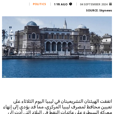
Corporate
POLITICS
1 YR AGO
04 SEPTEMBER 2024
SOURCE:
Skynews
Advertise
Contact
FPM
Services
Horoscope
Polls
Jobs
Writers
Legal
Privacy Policy
Terms Of Use
Cookies Policy
اتفقت الهيئتان التشريعيتان في ليبيا اليوم الثلاثاء على
تعيين محافظ لمصرف ليبيا المركزي، مما قد يؤدي إلى إنهاء
معركة السيطرة على عائدات النفط في البلاد التي أدت إلى