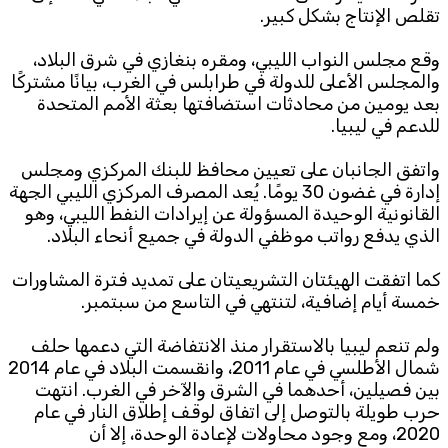
تقلص الإنتاج بشكل كبير.
Subscribe to the newsletter
وقع مجلس النواب الليبي، ومقره بنغازي في شرق البلاد،
والمجلس الأعلى للدولة في طرابلس في الغرب، بيانًا مشتركًا
بعد يومين من محادثات استضافتها بعثة الأمم المتحدة
للدعم في ليبيا.
واتفق الجانبان على تعيين محافظ للبنك المركزي ومجلس
إدارة في غضون 30 يومًا. يُعد المصرف المركزي الليبي الجهة
القانونية الوحيدة المسؤولة عن إيرادات النفط الليبي، وهو
TTV
الذي يدفع رواتب موظفي الدولة في جميع أنحاء البلاد.
Download the app
TTV Plus
كما اتفقت الهيئتان التشريعيتان على تمديد فترة المشاورات
خمسة أيام إضافية، لتنتهي في التاسع من سبتمبر.
ولم تنعم ليبيا بالاستقرار منذ الانتفاضة التي دعمها حلف
© 2025. All Rights Reserved. By
Koein
شمال الأطلسي في عام 2011، وانقسمت البلاد في عام 2014
بين فصيلين، أحدهما في الشرق والآخر في الغرب. انتهت
حرب طويلة بالتوصل إلى اتفاق لوقف إطلاق النار في عام
2020، ومع وجود محاولات لإعادة الوحدة، إلا أن