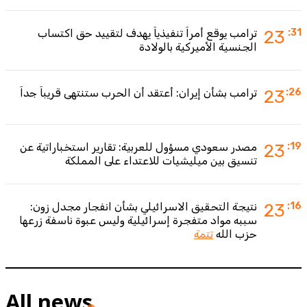
:31
23
ترامب يوقع أمراً تنفيذياً يهدف لتقييد حق اكتساب
الجنسية الأميركية بالولادة
:26
23
ترامب بشأن إيران: أعتقد أن الحرب ستنتهي قريباً جداً
:19
23
مصدر سعودي مسؤول للعربية: تقارير استخباراتية عن
تنسيق بين ميليشيات للاعتداء على المملكة
:16
23
نتيجة التحقيق الاسرائيلي بشأن انفجار مجدل زون:
سببه مواد متفجرة إسرائيلية وليس عبوة ناسفة زرعها
حزب الله
تتمة
All news