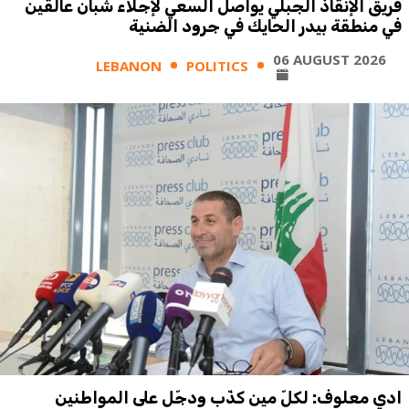
فريق الإنقاذ الجبلي يواصل السعي لإجلاء شبان عالقين
في منطقة بيدر الحايك في جرود الضنية
06 AUGUST 2026
LEBANON
POLITICS
ادي معلوف: لكلّ مين كذّب ودجّل على المواطنين