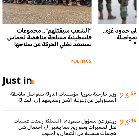
 على حدود غزة..
"الشعب سيقتلهم".. مجموعات
 بمواصلة
فلسطينية مسلحة مناهضة لحماس
ة”
تستبعد تخلي الحركة عن سلاحها
POLITICS
Just in
:59
23
وزير خارجية سوريا: مؤسسات الدولة ستواصل ملاحقة
المسؤولين عن زعزعة الأمن وتقديمهم إلى العدالة
:46
23
رويترز عن مسؤول سعودي: المملكة رصدت عمليات
نقل لمسيرات وصواريخ مما يشير إلى احتمال شن
هجمات منسقة من الشمال والجنوب