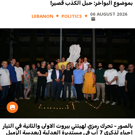
بموضوع البواخر: حبل الكذب قصير!
06 AUGUST 2026
LEBANON
POLITICS
بالصور - تحرك رمزي لهيئتي بيروت الاولى والثانية في التيار
احياء لذكرى 7 آب في مستديرة العدلية (بعدسة الزميل