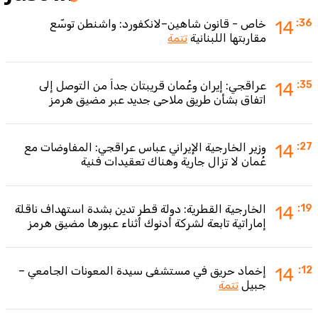
:36
14
خاص - قانون شاهين–لانكفورد: واشنطن توسّع
مقاربتها اللبنانية
تتمة
:35
14
عراقجي: إيران وعُمان قريبتان جداً من التوصل إلى
اتفاق بشأن طريق ملاحي جديد عبر مضيق هرمز
:27
14
وزير الخارجية الإيراني عباس عراقجي: المفاوضات مع
عُمان لا تزال جارية وهناك تعقيدات فنية
:19
14
الخارجية القطرية: دولة قطر تدين بشدة استهداف ناقلة
إماراتية تابعة لشركة أدنوك أثناء عبورها مضيق هرمز
:12
14
إخماد حريق في مستشفى سيدة المعونات الجامعي –
جبيل
تتمة