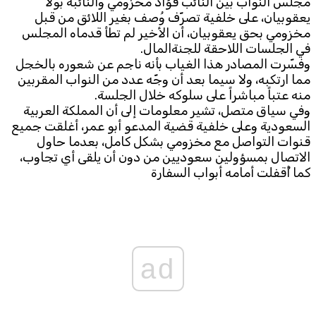
مجلس النواب بين النائب فؤاد مخزومي والنائبة بولا
يعقوبيان، على خلفية تصرّف وُصف بغير اللائق من قبل
Subscribe to the newsletter
مخزومي بحق يعقوبيان، أن الأخير لم تطأ قدماه المجلس
في الجلسات اللاحقة للجنةالمال.
وفسّرت المصادر هذا الغياب بأنه ناجم عن شعوره بالخجل
مما ارتكبه، ولا سيما بعد أن وجّه عدد من النواب المقربين
منه عتباً مباشراً على سلوكه خلال الجلسة.
وفي سياق متصل، تشير معلومات إلى أن المملكة العربية
السعودية وعلى خلفية قضية المدعو أبو عمر، أغلقت جميع
قنوات التواصل مع مخزومي بشكل كامل، بعدما حاول
الاتصال بمسؤولين سعوديين من دون أن يلقى أي تجاوب،
TTV
Download the app
كما أُقفلت أمامه أبواب السفارة
TTV Plus
© 2025. All Rights Reserved. By
Koein
ad