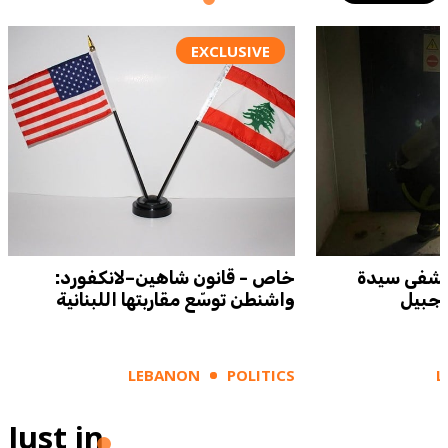
EXCLUSIVE
تشفى سيدة
خاص - قانون شاهين–لانكفورد:
 جبيل
واشنطن توسّع مقاربتها اللبنانية
LEBANON
POLITICS
L
Just in