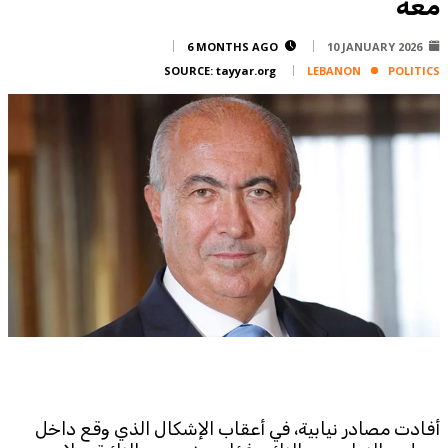
معه
Corporate
Advertise
6 MONTHS AGO
10 JANUARY 2026
SOURCE:
tayyar.org
LEBANON
POLITICS
Contact
FPM
Services
Horoscope
Polls
Jobs
Writers
Legal
Privacy Policy
Terms Of Use
Cookies Policy
أفادت مصادر نيابية، في أعقاب الإشكال الذي وقع داخل