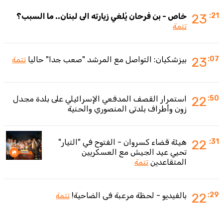
:21
23
خاص - بن فرحان يُلغي زيارته الى لبنان.. ما السبب؟
تتمة
:07
23
بيزشكيان: التواصل مع المرشد "صعب جدا" حاليا
تتمة
:50
22
استمرار القصف المدفعي الإسرائيلي على بلدة مجدل
زون وأطراف بلدتي المنصوري والحنية
:31
22
هيئة قضاء كسروان - الفتوح في "التيار"
تحيي عيد الجيش مع العسكريين
المتقاعدين
تتمة
:29
22
بالفيديو - لحظة مرعبة في الضاحية!
تتمة