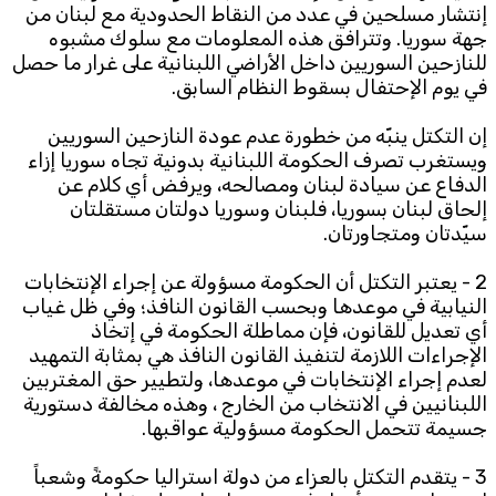
إنتشار مسلحين في عدد من النقاط الحدودية مع لبنان من
جهة سوريا. وتترافق هذه المعلومات مع سلوك مشبوه
Subscribe to the newsletter
للنازحين السوريين داخل الأراضي اللبنانية على غرار ما حصل
في يوم الإحتفال بسقوط النظام السابق.
إن التكتل ينبّه من خطورة عدم عودة النازحين السوريين
ويستغرب تصرف الحكومة اللبنانية بدونية تجاه سوريا إزاء
الدفاع عن سيادة لبنان ومصالحه، ويرفض أي كلام عن
إلحاق لبنان بسوريا، فلبنان وسوريا دولتان مستقلتان
سيّدتان ومتجاورتان.
TTV
Download the app
TTV Plus
2 - يعتبر التكتل أن الحكومة مسؤولة عن إجراء الإنتخابات
النيابية في موعدها وبحسب القانون النافذ؛ وفي ظل غياب
أي تعديل للقانون، فإن مماطلة الحكومة في إتخاذ
الإجراءات اللازمة لتنفيذ القانون النافذ هي بمثابة التمهيد
لعدم إجراء الإنتخابات في موعدها، ولتطيير حق المغتربين
© 2025. All Rights Reserved. By
Koein
اللبنانيين في الانتخاب من الخارج ، وهذه مخالفة دستورية
جسيمة تتحمل الحكومة مسؤولية عواقبها.
3 - يتقدم التكتل بالعزاء من دولة استراليا حكومةً وشعباً