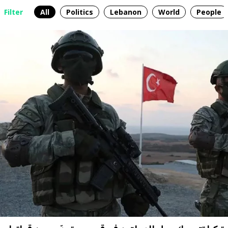
Filter
All
Politics
Lebanon
World
People