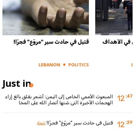
ل في الأهداف
قتيل في حادث سير "مروّع" فجرًا!
LEBANON
POLITICS
L
Just in
:47
12
المبعوث الأممي الخاص إلى اليمن: أشعر بقلق بالغ إزاء
الهجمات الأخيرة التي شنها أنصار الله على المخا
:29
12
قتيل في حادث سير "مروّع" فجرًا!
تتمة