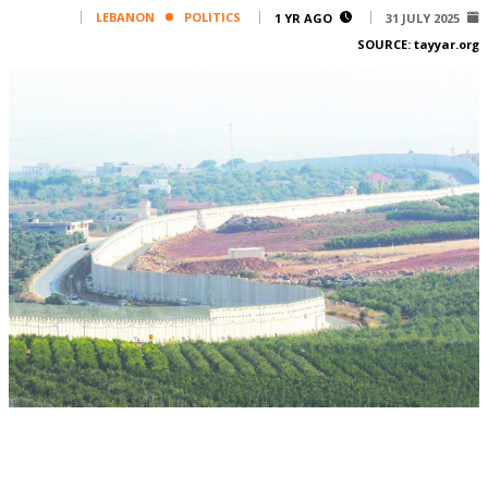
Corporate
LEBANON
POLITICS
1 YR AGO
31 JULY 2025
SOURCE:
tayyar.org
Advertise
Contact
FPM
Services
Horoscope
Polls
Jobs
Writers
Legal
Privacy Policy
Terms Of Use
Cookies Policy