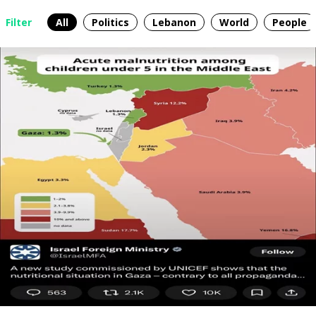
Filter
All
Politics
Lebanon
World
People