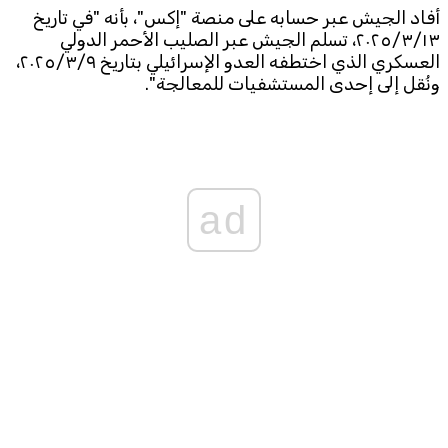
أفاد الجيش عبر حسابه على منصة "إكس"، بأنه "في تاريخ
٢٠٢٥/٣/١٣، تسلم الجيش عبر الصليب الأحمر الدولي
Subscribe to the newsletter
العسكري الذي اختطفه العدو الإسرائيلي بتاريخ ٢٠٢٥/٣/٩،
ونُقل إلى إحدى المستشفيات للمعالجة".
ad
TTV
Download the app
TTV Plus
© 2025. All Rights Reserved. By
Koein