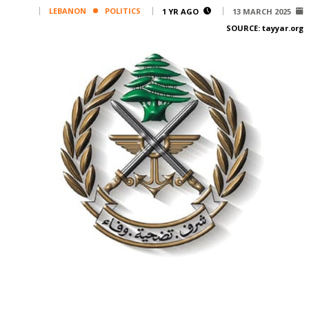
Corporate
LEBANON
POLITICS
1 YR AGO
13 MARCH 2025
SOURCE:
tayyar.org
Advertise
Contact
FPM
Services
Horoscope
Polls
Jobs
Writers
Legal
Privacy Policy
Terms Of Use
Cookies Policy