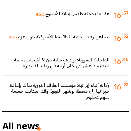
:57
16
هذا ما يحمله طقس بداية الأسبوع
تتمة
:52
16
نتنياهو يرفض خطة الـ15 بنداً الأميركية حول غزة
تتمة
:40
16
الداخلية السورية: توقيف خلية من 9 أشخاص تابعة
لتنظيم داعش في خان أرنبة في ريف القنيطرة
:23
16
وكالة أنباء إيرانية: مؤسسة الطاقة النووية بدأت بإعادة
خبرائها إلى محطة بوشهر النووية وقد استأنف خمسة
منهم عملهم
All news