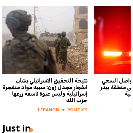
 يواصل السعي
نتيجة التحقيق الاسرائيلي بشأن
في منطقة بيدر
انفجار مجدل زون: سببه مواد متفجرة
نية
إسرائيلية وليس عبوة ناسفة زرعها
حزب الله
LEBANON
POLITICS
L
Just in