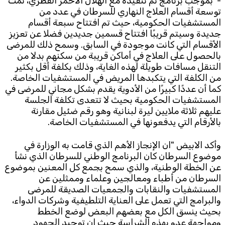
- بموجب برنامج تم تنفيذه مع الهلال الأحمر القطري، تمت
توسعة أقسام العلاج النهاري للسرطان في عدد من
المستشفيات الحكومية، حيث تم افتتاح سبعة أقسام
جديدة وسيتم قريبًا افتتاح قسمين جديدين فضلا عن تعزيز
الأقسام التي كانت موجودة في السابق. وسمح ذلك للمرضى
بالحصول على العلاج في أماكن قريبة من سكنهم بدلا من
التنقل مسافات طويلة لهذه الغاية، وذلك بكلفة أقل بكثير
من الكلفة التي يتكبدها المريض في المستشفيات الخاصة.
كما أن عددًا كبيرًا من الأدوية يقدم بشكل مجاني للمرضى في
المستشفيات الحكومية بحيث لا تتعدى تكلفة الجلسة
عليهم ثلاثة ملايين ليرة لبنانية وهو رقم ضئيل مقارنة
بالأرقام التي يدفعونها في المستشفيات الخاصة.
وأكد الابيض "ان الإنجاز الأهم الذي قامت به الوزارة في
موضوع السرطان كان البرنامج الوطني للسرطان الذي نشأ
عن الخطة الوطنية، والذي سمح بجمع كل المعنين بموضوع
السرطان من أطباء ومعالجين وعلماء وممثلين عن
المستشفيات والنقابات والجمعيات الصديقة للمرضى
والبرامج التي تعمل على العناية التلطيفية وشركات الدواء،
بحيث ينسق الكل مع بعضهم البعض لوضع الخطط
ومواجهة عدو بهذه الشراسة حيث إن توحيد الجهود