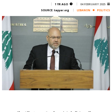
Corporate
1 YR AGO
04 FEBRUARY 2025
SOURCE:
tayyar.org
LEBANON
POLITICS
Advertise
Contact
FPM
Services
Horoscope
Polls
Jobs
Writers
Legal
Privacy Policy
Terms Of Use
Cookies Policy