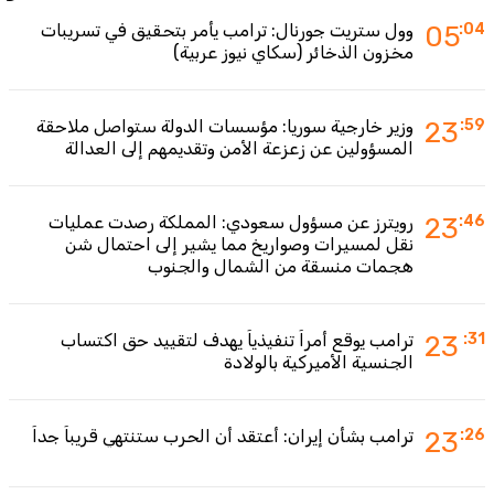
:04
05
وول ستريت جورنال: ترامب يأمر بتحقيق في تسريبات
مخزون الذخائر (سكاي نيوز عربية)
:59
23
وزير خارجية سوريا: مؤسسات الدولة ستواصل ملاحقة
المسؤولين عن زعزعة الأمن وتقديمهم إلى العدالة
:46
23
رويترز عن مسؤول سعودي: المملكة رصدت عمليات
نقل لمسيرات وصواريخ مما يشير إلى احتمال شن
هجمات منسقة من الشمال والجنوب
:31
23
ترامب يوقع أمراً تنفيذياً يهدف لتقييد حق اكتساب
الجنسية الأميركية بالولادة
:26
23
ترامب بشأن إيران: أعتقد أن الحرب ستنتهي قريباً جداً