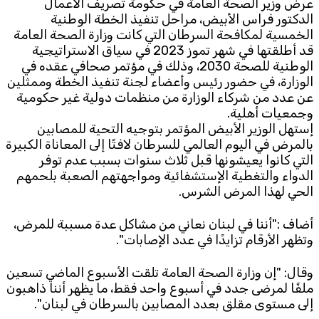
عرض وزير الصحة العامة في حكومة تصريف الاعمال
الدكتور فراس الأبيض، مراحل تنفيذ الخطة الوطنية
Subscribe to the newsletter
الخمسية لمكافحة السرطان التي كانت وزارة الصحة العامة
قد أطلقتها في شهر تموز 2023 في سياق الاستراتيجية
الوطنية للصحة 2030، وذلك في مؤتمر صحافي عقده في
الوزارة، في حضور رئيس وأعضاء لجنة تنفيذ الخطة وممثلين
عن عدد من شركاء الوزارة من منظمات دولية غير حكومية
وجمعيات أهلية.
إستهل الوزير الأبيض المؤتمر بتوجيه التحية للمصابين
بالمرض في اليوم العالمي للسرطان لافتًا إلى المعاناة الكبيرة
TTV
التي كانوا يعيشونها قبل ثلاث سنوات بسبب عدم توفر
Download the app
الدواء والتغطية الإستشفائية ومواجهتهم الصعبة بلحمهم
TTV Plus
الحي لهذا المرض الشرس.
أضاف :"أننا في لبنان نعاني من مشاكل عدة مسببة للمرض،
وتظهر الأرقام تزايدًا في عدد الإصابات".
© 2025. All Rights Reserved. By
Koein
وقال: "إن وزارة الصحة العامة تلقت الأسبوع الماضي تسعين
ملفًا لمرضى جدد في أسبوع واحد فقط، ما يظهر أننا ذاهبون
إلى مستوى مقلق بعدد المصابين بالسرطان في لبنان".