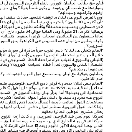
فبأي حق يطالب البرلمان الاوروبي بإبقاء النازحين السوريين في ل
ومواردها مع شعب ثانٍ يريدونه ان يكون شعباً بديلًا ؟ وبأي حق
ارضهم وكرامتهم وسيادتهم؟
بريطانيا اكثر من 21 مليوناً، ومن المانيا حوالي 34 مليون نازح، أي أكثر من 40% من عدد سكان هذه الدول!!! هل تقبلون ؟؟!
لماذا يسقطون عن اللبنانيين، اصحاب الأرض، الحقوق الانسانية ال
وكيف يطلبون من لبنان عدم التحريض على الكراهية بحق السوريين
السوريين؟
"العالم يتخلّى عن لبنان"! دعم الغرب حرباً مدمّرة في سوريا، مو
خلال الحرب عبر استخدام النازحين السوريين كإحدى أوراق النز
(اللبناني والسوري)، لغياب جرأة مراجعة الخطأ الاسترتيجي في ت
الشعبان اللبناني والسوري ثمن أخطاء السياسة الاوروبية؟ ولماذا ل
لعودتهم الى بلادهم؟
يتعاطون بفوقية مع لبنان بينما تخضع دول الغرب لتهديدات تركيا 
امام اللاجئين.
"العالم يلغي لبنان" بمحاولة فرض دمج النازحين فتوطينهم. يضعه
لمفاعيل اتفاقية جنيف 1951 مع انه غير موقّع 
المتمادية التي يعيشها؟ أما ابتزاز لبنان بوقف التمويل في الاست
النزوح عنه فمردود سيما وان لبنان يبقى الدولة المانحة الاكبر ب
وإذا كانت الدول الاوروبية تستثمر اموال دافعي الضرائب لديها بمش
رهائن مشاريع التوطين الجائرة بحقّهم.
تحرّكنا اليوم ليس ضد النازحين السوريين، وإن كانت أزمة النزوح قد
تحرّكنا هو في وجه الخارج الذي يرسم ويخطّط ويضغط لتطبيق م
الأدنى. وهنا الجريمة الأكبر. ف
النائم بيان البرلمان الاوروبي ولم يستفزّه أويحرّك فيه مشاعر الكر