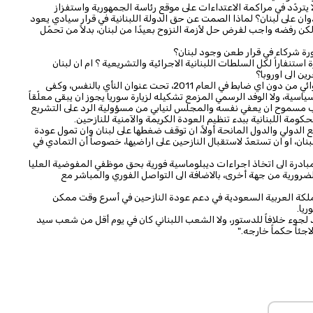
يتردّد في مراكمة الاعتداءات على موقع رئاسة الجمهورية واستفزاز
دوان على لبنان؟ لماذا الصمت عن حق الدولة اللبنانية في قرار سيادي يعود
، لكن رفضه واجب لفرض حل لأزمة النزوح بعيدًا من لبنان، بدلاً من تحمّل
ورة شركاء في قرار طعن وجود لبنان؟
ستنفاراً لكل السلطات اللبنانية الاجرائية والتشريعية ؟ ام ان لبنان
ن الى اوروبا؟
كفى خبثاً بدأتموه يوم قرار فتح الحدود اللبنانية امام دخول عشوائي من دون اي ضابط في العام 2011، تحت عنوان النأي بالنفس، وكفى
ياسية، ولا الوفد الرسمي المزمع تشكيله لزيارة سوريا يجوز ان يبقى معلّقاً
ب مسموح ان يعفي نفسه والمجلس لنيابي من مسؤولية الرد على التشريع
حكومة اللبنانية ببدء تنظيم العودة الكريمة والآمنية للنازحين.
 الدولي والدول المانحة أولاً، ان توقف ضغطها على لبنان وان تمول عودة
ان، او ان تستعدّ لاستقبال النازحين على اراضيها، خصوصاً أن التمادي في
لمبادرة الى اتخاذ اجراءات ديبلوماسية فورية بحق موظفي المفوضية العليا
لضرورية من جهة أخرى، بالاضافة الى التواصل الفوري والمباشر مع
مملكة العربية السعودية في دعم عودة النازحين في أسرع وقت ممكن
يا.
بلد لجوء خلافاً للدستور، ولا الشعب اللبناني كان في يوم أقل من شعب سيد
اجئاً حكماً خارجه."