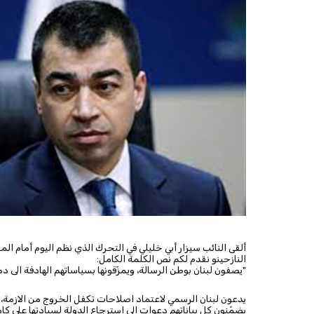
ألقى النائب سيزار أبي خليلي في التحرك الذي نظم اليوم أمام ال
النازحينو نقدم لكم نص الكلمة الكامل:
"يصفون لبنان بوطن الرسالة، ويمزّقونها بسياساتهم الهادفة الى د
يدعون لبنان الرسمي لاعتماد اصلاحات تكفل الخروج من الازمة، و
يضمّنون كل بياناتهم دعوات الى استرجاع الدولة لسيادتها على ك