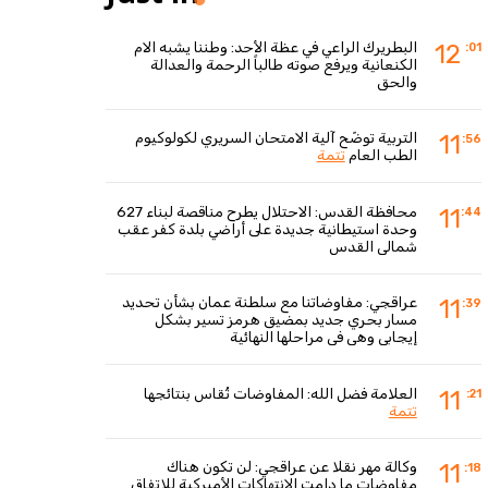
البطريرك الراعي في عظة الأحد: وطننا يشبه الام
12
:01
الكنعانية ويرفع صوته طالباً الرحمة والعدالة
والحق
التربية توضّح آلية الامتحان السريري لكولوكيوم
11
:56
الطب العام
تتمة
محافظة القدس: الاحتلال يطرح مناقصة لبناء 627
11
:44
وحدة استيطانية جديدة على أراضي بلدة كفر عقب
شمالي القدس
عراقجي: مفاوضاتنا مع سلطنة عمان بشأن تحديد
11
:39
مسار بحري جديد بمضيق هرمز تسير بشكل
إيجابي وهي في مراحلها النهائية
العلامة فضل الله: المفاوضات تُقاس بنتائجها
11
:21
تتمة
وكالة مهر نقلا عن عراقجي: لن تكون هناك
11
:18
مفاوضات ما دامت الانتهاكات الأميركية للاتفاق