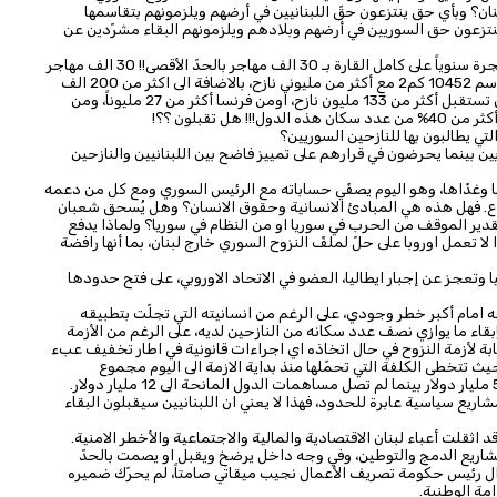
بنان؟ وبأي حق ينتزعون حقّ اللبنانيين في أرضهم ويلزمونهم بتقاسمها
 ينتزعون حق السوريين في أرضهم وبلادهم ويلزمونهم البقاء مشرّدين عن
اوروبا تفرض اليوم على لبنان ما ترفضه لنفسها. حدّدت سقف الهجرة سنوياً على كامل القارة بـ 30 الف مهاجر بالحدّ الأقصى!! 30 الف مهاجر
على أكثر من 10 مليون كيلمتر مربع، بينما تطلب من لبنان ان يتقاسم 10452 كم2 مع أكثر من مليوني نازح، بالاضافة الى اكثر من 200 الف
لاجئ فلسطيني وجنسيات مختلفة!! وكأنكم تطلبون من أميركا ان تستقبل أكثر من 133 مليون نازح، اومن فرنسا أكثر من 27 مليوناً، ومن
تي يطالبون بها للنازحين السوريين؟
 بينما يحرضون في قرارهم على تمييز فاضح بين اللبنانيين والنازحين
ّلها وغذّاها، وهو اليوم يصفّي حساباته مع الرئيس السوري ومع كل من دعمه
اع. فهل هذه هي المبادئ الانسانية وحقوق الانسان؟ وهل يُسحق شعبان
قدير الموقف من الحرب في سوريا او من النظام في سوريا؟ ولماذا يدفع
ا تعمل اوروبا على حلّ لملفّ النزوح السوري خارج لبنان، بما أنها رافضة
وتعجز عن إجبار ايطاليا، العضو في الاتحاد الاوروبي، على فتح حدودها
 امام أكبر خطر وجودي، على الرغم من انسانيته التي تجلّت بتطبيقه
عليها. فهل يُكافأ بإبقاء ما يوازي نصف عدد سكانه من النازحين لديه، على الرغم من الأزمة
جابة لأزمة النزوح في حال اتخاذه اي اجراءات قانونية في اطار تخفيف عبء
حيث تتخطى الكلفة التي تحمّلها منذ بداية الازمة الى اليوم مجموع
مساهمات الدول المانحة بأربعة أضعاف بالحد الادنى لتقارب 50 مليار دولار بينما لم تصل مساهمات الدول المانحة الى 12 مليار دولار.
اريع سياسية عابرة للحدود، فهذا لا يعني ان اللبنانيين سيقبلون البقاء
 اثقلت أعباء لبنان الاقتصادية والمالية والاجتماعية والأخطر الامنية.
شاريع الدمج والتوطين، وفي وجه داخل يرضخ ويقبل او يصمت بالحدّ
اليوم وبعد 13 عاماً على الأزمة، لا يزال رئيس حكومة تصريف الأعمال نجيب ميقاتي صامتاً، لم يحرّك ضميره
امة الوطنية.