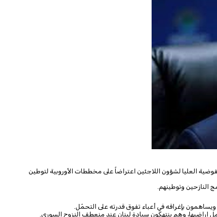
مفوضية العليا لشؤون اللاجئين اعتراضاً على مخططات الأوروبية لتوطين
مج النازحين وتوطينهم.
يساهمون بإغراقه في أعباء تفوق قدرته على التحمّل.
امل اراضيها، وهم ينتهكون سيادة لبنان عند منعطف النزوح السوري.