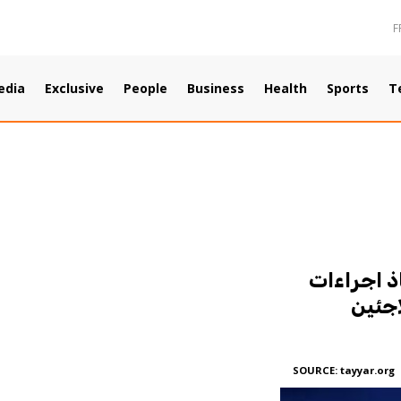
F
edia
Exclusive
People
Business
Health
Sports
T
اذ اجراءات
جئين
SOURCE:
tayyar.org