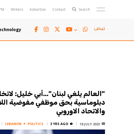
PM
Writers
Advertise
Contact
Search
Horoscope
Polls
echnology
Jobs
TTV
Writers
TTV Plus
"العالم يلغي لبنان"...أبي خليل: لاتخ
دبلوماسية بحق موظفي مفوضية اللا
والاتحاد الاوروبي
LEBANON
POLITICS
3 YRS AGO
18 JULY 2023