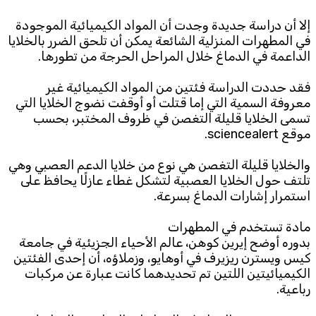
إلا أن دراسة جديدة وجدت أن المواد الكيميائية الموجودة
Subscribe to the newsletter
في المطهرات المنزلية الشائعة يمكن أن تلحق الضرر بالخلايا
الداعمة في الدماغ خلال المراحل الحرجة من تطورها.
فقد حددت الدراسة فئتين من المواد الكيميائية غير
معروفة السمية التي إما قتلت أو أوقفت نضوج الخلايا التي
تسمى الخلايا قليلة التغصن في ظروف المختبر، بحسب
موقع sciencealert.
TTV
والخلايا قليلة التغصن هي نوع من خلايا الدعم العصبي وهي
Download the app
TTV Plus
تلتف حول الخلايا العصبية لتشكل غطاء عازلًا يحافظ على
استمرار إشارات الدماغ بسرعة.
مادة تستخدم في المطهرات
بدوره أوضح إيرين كوهن، عالم الأحياء الجزيئية في جامعة
© 2025. All Rights Reserved. By
Koein
كيس ويسترن ريزيرف في أوهايو، وزملاؤه، أن إحدى الفئتين
الكيميائيتين اللتين تم تحديدهما كانت عبارة عن مركبات
رباعية.