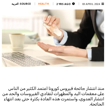
Corporate
HEALTH
SOURCE:
العربية
2 YRS AGO
03 APRIL 2024
Advertise
Contact
FPM
Services
Horoscope
Polls
Jobs
Writers
Legal
Privacy Policy
Terms Of Use
منذ انتشار جائحة فيروس كورونا اعتمد الكثير من الناس
Cookies Policy
على معقمات اليد والمطهرات لتفادي الفيروسات والحد من
انتشار العدوى، واستمرت هذه العادة بكثرة حتى بعد انتهاء
الجائحة.