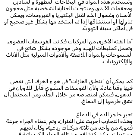
وتستخدم هذه المواد في البخاخات المطهرة والمناديل
ومعقمات الأيدي ومنتجات العناية الشخصية مثل معجون
الأسنان وغسول الفم لقتل البكتيريا والفيروسات، ويمكن
تناولها أو استنشاقها إذا تم استخدامها بشكل غير صحيح أو
في أماكن سيئة التهوية.
أما الفئة الأخرى من المركبات فكانت الفوسفات العضوي.
وتعمل كمثبطات للهب، وهي موجودة بشكل شائع في
المنسوجات والمواد اللاصقة والأدوات المنزلية مثل الأثاث
والإلكترونيات.
كما يمكن أن "تنطلق الغازات" في هواء الغرف التي نقضي
فيها وقتاً عادةً. ولأن الفوسفات العضوي قابل للذوبان في
الدهون، فيمكن امتصاصه من خلال الجلد ومن المحتمل أن
تشق طريقها إلى الدماغ.
تعبر حاجز الدم في الدماغ
وهذه التجارب أجريت على الفئران، وتم إعطاء الجراء جرعة
فموية من واحد من ثلاثة مركبات رباعية، وكان لديهم
مستويات يمكن اكتشافها من تلك المواد الكيميائية في