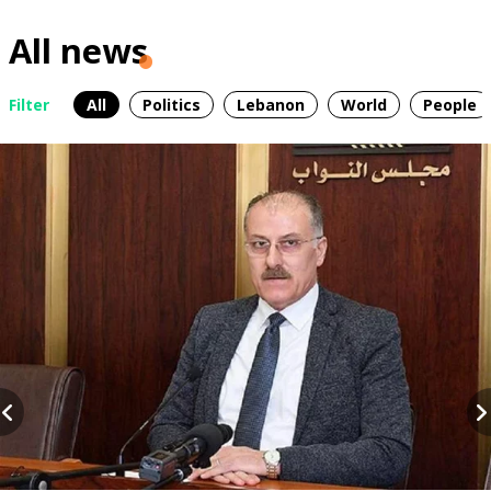
All news
Filter
All
Politics
Lebanon
World
People