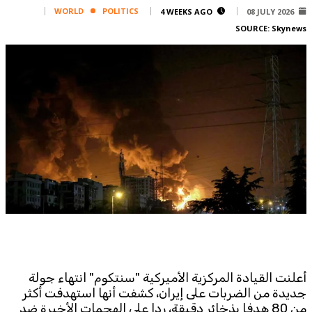
Corporate
WORLD
POLITICS
4 WEEKS AGO
08 JULY 2026
SOURCE:
Skynews
Advertise
Contact
FPM
Services
Horoscope
Polls
Jobs
Writers
Legal
Privacy Policy
Terms Of Use
Cookies Policy
أعلنت القيادة المركزية الأميركية "سنتكوم" انتهاء جولة
جديدة من الضربات على إيران، كشفت أنها استهدفت أكثر
من 80 هدفا بذخائر دقيقة، ردا على الهجمات الأخيرة ضد