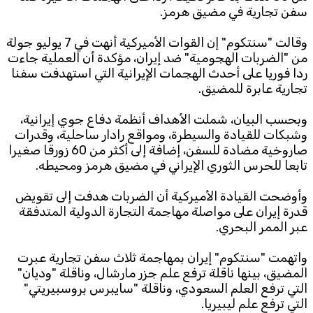
سفن تجارية في مضيق هرمز.
Subscribe to the newsletter
وقالت "سنتكوم" إن القوات الأميركية أنهت في 7 يوليو جولة
من "الضربات الهجومية" ضد إيران، مؤكدة أن العملية جاءت
ردا فوريا على أحدث الهجمات الإيرانية التي استهدفت سفنا
تجارية عابرة للمضيق.
وبحسب البيان، شملت الأهداف أنظمة دفاع جوي إيرانية،
وشبكات للقيادة والسيطرة، ومواقع رادار ساحلية، وقدرات
صاروخية مضادة للسفن، إضافة إلى أكثر من 60 زورقا صغيرا
TTV
تابعا للحرس الثوري الإيراني في مضيق هرمز ومحيطه.
Download the app
TTV Plus
وأوضحت القيادة الأميركية أن الضربات هدفت إلى تقويض
قدرة إيران على مواصلة مهاجمة التجارة الدولية المتدفقة
عبر الممر البحري.
© 2025. All Rights Reserved. By
Koein
واتهمت "سنتكوم" إيران بمهاجمة ثلاث سفن تجارية عبرت
المضيق، بينها ناقلة ترفع علم جزر مارشال، وناقلة "وديان"
التي ترفع العلم السعودي، وناقلة "سايبرس بروسبيريتي"
التي ترفع علم ليبيريا.