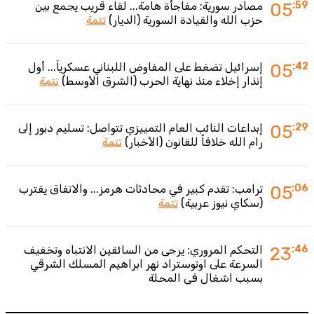
:59
05
مصادر سورية: مفاجأة هامة... لقاء قريب يجمع بين
حزب الله والقيادة السورية (الديار)
تتمة
:42
05
إسرائيل تضغط على المفاوض اللبناني عسكرياً... أول
إنذار إخلاء منذ نهاية الحرب (الشرق الأوسط)
تتمة
:29
05
إبداعات النائب العام التمييزي تتواصل: تسليم دبور إلى
رام الله خلافاً للقانون (الأخبار)
تتمة
:06
05
ترامب: تقدم كبير في محادثات هرمز... والاتفاق يقترب
(سكاي نيوز عربية)
تتمة
:46
23
التحكم المروري: يرجى من السائقين الانتباه وتخفيف
السرعة على اوتوستراد نهر ابراهيم المسلك الشرقي
بسبب اشغال في المحلة