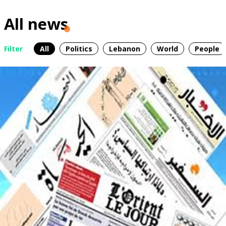
All news
Filter
All
Politics
Lebanon
World
People