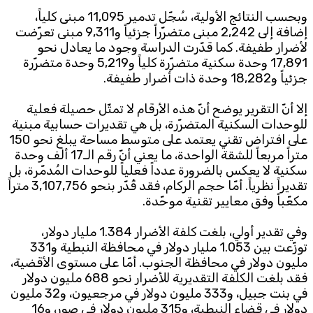
وبحسب النتائج الأولية، سُجّل تدمير 11,095 مبنى كلياً،
إضافة إلى 2,242 مبنى متضرّراً جزئياً و9,311 مبنى تعرّضت
لأضرار طفيفة. كما قدّرت الدراسة وجود ما يعادل نحو
17,891 وحدة سكنية متضرّرة كلياً و5,219 وحدة متضرّرة
جزئياً و18,282 وحدة ذات أضرار طفيفة.
إلا أنّ التقرير يوضح أنّ هذه الأرقام لا تمثّل حصيلة فعلية
للوحدات السكنية المتضرّرة، بل هي تقديرات حسابية مبنية
على افتراض تقني يعتمد على متوسط مساحة يبلغ نحو 150
متراً مربعاً للشقة الواحدة، ما يعني أنّ رقم الـ17 ألف وحدة
سكنية لا يعكس بالضرورة عدداً فعلياً للوحدات المُدمّرة، بل
تقديراً نظرياً. أمّا حجم الركام، فقد قُدّر بنحو 3,107,756 متراً
مكعّباً وفق معايير تقنية موحّدة.
وفي تقدير أولي، بلغت كلفة الأضرار 1.384 مليار دولار،
توزّعت بين 1.053 مليار دولار في محافظة النبطية و331
مليون دولار في محافظة الجنوب. أمّا على مستوى الأقضية،
فقد بلغت الكلفة التقديرية للأضرار نحو 688 مليون دولار
في بنت جبيل، و333 مليون دولار في مرجعيون، و32 مليون
دولار في قضاء النبطية، و315 مليون دولار في صور، و16