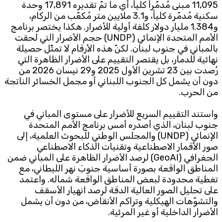
11,095 مبنى مُدمّراً كلياً، أي ما تمّ تقديره 17,891 وحدة
سكنية مُدمّرة كلياً، و3.1 ملايين متر مُكعّب من الركام،
Subscribe to the newsletter
و1.384 مليار دولار كلفة أولية للأضرار. هكذا يختصر برنامج
الأمم المتحدة الإنمائي (UNDP) حجم الأضرار التي لحقت
بالمباني في جنوب لبنان. لكنّ هذه الأرقام لا تمثّل حصيلة
نهائية للدمار، بل يقتصر التقييم على الأضرار الظاهرة التي
رُصدت بين 23 تشرين الأول 2025 و29 نيسان 2026 من
دون أن يشمل كل الجنوب اللبناني أو مجمل الخسائر الناتجة
من الحرب.
TTV
واستند التقييم السريع للأضرار على مستوى المباني في
Download the app
TTV Plus
جنوب لبنان، الذي أصدره أمس برنامج الأمم المتحدة
الإنمائي (UNDP) والمجلس الوطني للبحوث العلمية، إلى
صور الأقمار الاصطناعية وتقنيات الذكاء الاصطناعي
الجغرافي (GeoAI) لرصد الأضرار الظاهرة على المباني ضمن
المناطق الواقعة بصورة أساسية جنوبَ نهر الليطاني، مع
© 2025. All Rights Reserved. By
Koein
تغطية محدودة لبعض المناطق الواقعة شماله. واعتمد
على تحليل الصور العالية الدقة لرصد انهيار الأسقف
والتشوّهات الهيكلية وتراكم الأنقاض، من دون أن يشمل
الأضرار الداخلية أو غير المرئية.