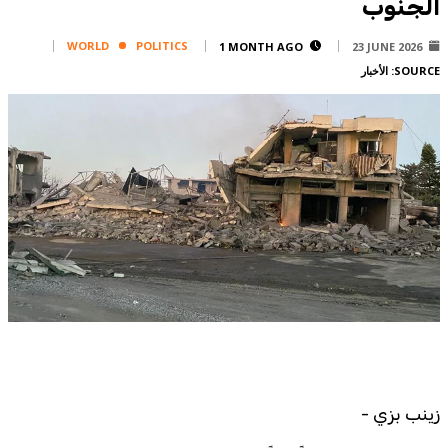
الجنوب
Corporate
Advertise
WORLD
POLITICS
1 MONTH AGO
23 JUNE 2026
SOURCE:
الأخبار
Contact
FPM
Services
Horoscope
Polls
Jobs
Writers
Legal
Privacy Policy
Terms Of Use
Cookies Policy
زينب بزي -