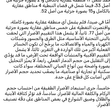
فقد شمل 17 منطقة عقارية بالكامل و21 بصورة جزئية من
أصل 33، فيما شمل في قضاء النبطية 4 مناطق عقارية
بالكامل و15 بصورة جزئية من أصل 52.
أمّا في صيدا، فلم يشمل أي منطقة عقارية بصورة كاملة،
واقتصرت التغطية على خمس مناطق عقارية بصورة جزئية
من أصل 77. ثانياً، لا يشمل هذا التقييم الأضرار التي لحقت
بالبنى التحتية الأساسية، مثل الطرق والجسور وشبكات
الكهرباء والمياه والاتصالات، ما يرجّح أن تكون الخسائر
الفعلية أكبر من تلك الواردة في التقرير. ثالثاً، لا يشمل
التقييم الأقبية والمنشآت الواقعة تحت الأرض، ما قد يؤدّي
إلى التقليل من حجم الدمار الفعلي. رابعاً، لا يميّز التحليل
بصورة واضحة بين أنواع المباني المختلفة، سواء كانت
سكنية أو تجارية أو صناعية، ما يصعّب تحديد حجم الأضرار
التي أصابت كل قطاع على حدة.
خامساً، جرى استبعاد الأضرار الطفيفة من احتساب حجم
الركام والكلفة المالية للأضرار. سادساً، قد تؤثّر كثافة الأبنية
والظلال وضيق الشوارع في بعض المناطق على دقّة تصنيف
الأضرار.