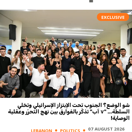
EXCLUSIVE
شو الوضع؟ الجنوب تحت الإبتزاز الإسرائيلي وتخلي
السلطة... "٧ آب" تذكّر بالفوارق بين نهج التحرّر وعقلية
الوصاية!
07 AUGUST 2026
LEBANON
POLITICS