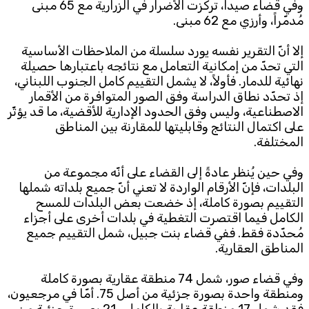
وفي قضاء صيدا، تركّزت الأضرار في الزرارية مع 65 مبنى
مُدمّراً، وأرزي مع 62 مبنى.
إلا أنّ التقرير نفسه يورد سلسلة من الملاحظات الأساسية
التي تحدّ من إمكانية التعامل مع نتائجه باعتبارها حصيلة
نهائية للدمار. فأولاً، لا يشمل التقييم كامل الجنوب اللبناني،
إذ تحدّد نطاق الدراسة وفق الصور المتوافرة من الأقمار
الاصطناعية، وليس وفق الحدود الإدارية للأقضية، ما قد يؤثّر
على اكتمال النتائج وقابليتها للمقارنة بين المناطق
المختلفة.
وفي حين يُنظر عادةً إلى القضاء على أنّه مجموعة من
البلدات، فإنّ الأرقام الواردة لا تعني أنّ جميع بلداته شملها
التقييم بصورة كاملة، إذ خضعت بعض البلدات للمسح
الكامل فيما اقتصرت التغطية في بلدات أخرى على أجزاء
مُحدّدة فقط. ففي قضاء بنت جبيل، شمل التقييم جميع
المناطق العقارية.
وفي قضاء صور، شمل 74 منطقة عقارية بصورة كاملة
ومنطقة واحدة بصورة جزئية من أصل 75. أمّا في مرجعيون،