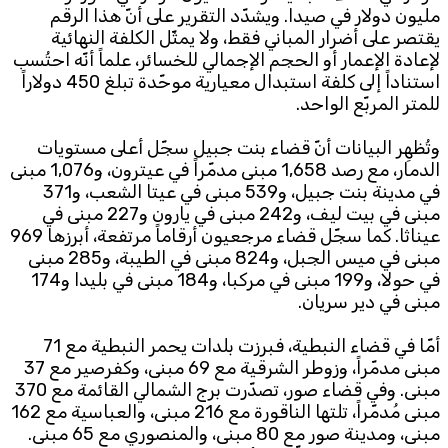
مليون دولار في صيدا. ويشدّد التقرير على أنّ هذا الرقم
يقتصر على أضرار المباني فقط، ولا يمثّل الكلفة النهائية
لإعادة الإعمار أو الحجم الإجمالي للخسائر، علماً أنّه احتُسب
استناداً إلى كلفة استبدال معيارية موحّدة تبلغ 450 دولاراً
للمتر المربّع الواحد.
وتُظهِر البيانات أنّ قضاء بنت جبيل سجّل أعلى مستويات
الدمار، مع رصد 1,658 مبنى مدمّراً في عيترون، و1,076 مبنى
في مدينة بنت جبيل، و539 مبنى في عيتا الشعب، و371
مبنى في بيت ليف، و242 مبنى في يارون و227 مبنى في
عيناثا. كما سجّل قضاء مرجعيون أرقاماً مرتفعة، أبرزها 969
مبنى في ميس الجبل، و824 مبنى في الطيبة، و285 مبنى
في حولا، و199 مبنى في مركبا، و184 مبنى في بليدا و174
مبنى في دير سريان.
أمّا في قضاء النبطية، فبرزت بلدات يحمر النبطية مع 71
مبنى مدمّراً، وزوطر الشرقية مع 69 مبنى، وكفرصير مع 37
مبنى. وفي قضاء صور، تصدّرت برج الشمالي القائمة مع 370
مبنى مُدمّراً، تلتها الناقورة مع 216 مبنى، والعباسية مع 162
مبنى، ومدينة صور مع 80 مبنى، والمنصوري مع 65 مبنى.