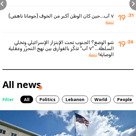
:31
19
٧ آب...حين كان الوطن أكبر من الخوف (جومانا ناهض)
تتمة
:26
19
شو الوضع؟ الجنوب تحت الإبتزاز الإسرائيلي وتخلي
السلطة... "٧ آب" تذكّر بالفوارق بين نهج التحرّر وعقلية
الوصاية!
تتمة
All news
Filter
All
Politics
Lebanon
World
People