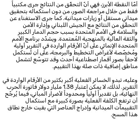
أمّا النقطة الأبرز، فهي أنّ التحقّق من النتائج جرى مكتبياً
فقط من خلال مراجعة الصور، من دون استكماله بتحقيق
ميداني مستقل أو زيارات ميدانية. كما جرى الاستغناء عن
التحقّق من النتائج مع الجيش اللبناني وإدارة الأمن
والسلامة في الأمم المتحدة بسبب حجم الدمار الكبير
والثقة العالية بالمنهجية المُعتمدة. ويشدّد برنامج الأمم
المتحدة الإنمائي على أنّ الأرقام الواردة في التقرير أولية
ومُخصّصة لأغراض التخطيط والبرمجة، على أن تُستكمل
لاحقاً بصور أقمار اصطناعية أحدث وقد تتوسّع لتشمل
مناطق إضافية ذات صلة بهذا التقييم.
وعليه، تبدو الخسائر الفعلية أكبر بكثير من الأرقام الواردة في
التقرير. لذلك، لا يمكن اعتبار 1.38 مليار دولار فاتورة الحرب
النهائية، بل تقديراً أولياً ومحدوداً لأضرار المباني، فيما يُرجّح
أن ترتفع الكلفة الفعلية بصورة كبيرة مع استكمال
التقييمات الميدانية وإدراج العناصر التي بقيت خارج نطاق
هذا المسح.