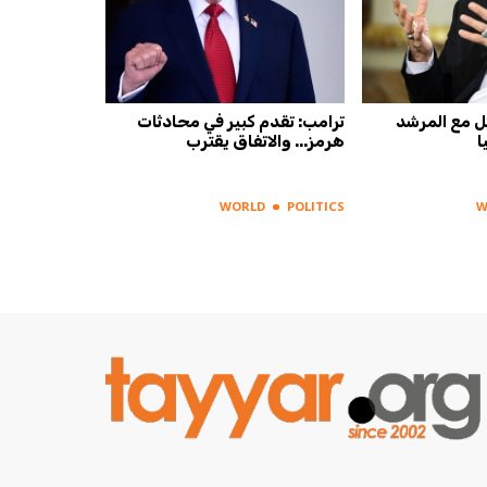
ل مع المرشد
ترامب: تقدم كبير في محادثات
ا
هرمز... والاتفاق يقترب
WORLD
POLITICS
W