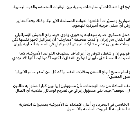
ع أي اشتباكات أو مناوشات بحرية بين الولايات المتحدة والقوة البحرية
واريخ ومسيّرات أطلقتها القوات المسلحة الإيرانية، وذلك وفقاً لتقارير
عرّض أي سفن حربية أميركية للهجوم.
 عمل عسكري جديد سيقابله رد فوري وقوي، فيما رفع الجيش الإسرائيلي
عداداً لاحتمال استئناف القتال مع إيران، وأكدت صحيفة “معاريف” أن إسرائيل تجهز نفسها لكل
مات تشير إلى عدم مشاركة الجيش الإسرائيلي في العملية الجارية بإيران.
إن واشنطن تتوقع رداً إيرانياً قد يستهدف القواعد الأميركية، كما
ربات الضغط على طهران لتوقيع الاتفاق”، لكنهم أكَّدوا أيضاً أنها “قد تؤدي
ام جميع أنواع السفن وناقلات النفط. وأكَّد كل من “مقر خاتم الأنبياء”
بور المضيق”.
 الساعة من بدء الهجمات، بأنّ مسؤولين إيرانيين كبار اتصلوا به طالبين
لى التوقف”. فيما نفى مسؤول إيراني في تصريح لوسائل إعلامية أي اتصال
لخامس في البحرين رداً على الاعتداءات الأميركية بمسيّرات انتحارية
عة لمنظومة الباتريوت الخاصة بالأسطول.