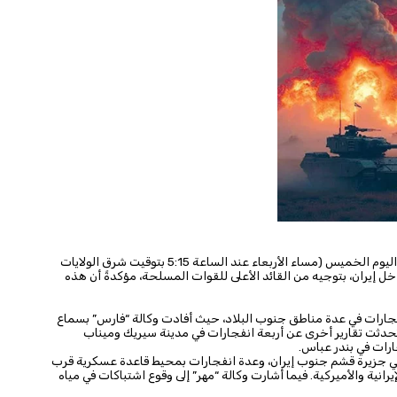
أعلنت القيادة المركزية الأميركية (سنتكوم) أن قواتها بدأت فجر اليوم الخميس (مساء الأربعاء عند الساعة 5:15 بتوقيت شرق الولايات
 إيران، بتوجيه من القائد الأعلى للقوات المسلحة، مؤكدةً أن هذه
 انفجارات في عدة مناطق جنوب البلاد، حيث أفادت وكالة “فارس” بسماع
تحدثت تقارير أخرى عن أربعة انفجارات في مدينة سيريك وميناب
ارات في بندر عباس.
ت في جزيرة قشم جنوب إيران، وعدة انفجارات بمحيط قاعدة عسكرية قرب
رانية والأميركية. فيما أشارت وكالة “مهر” إلى وقوع اشتباكات في مياه