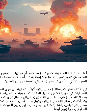
المتحدة)، تنفيذ “ضربات دفاعية” إضافية ضد أهداف متعددة داخل
الضربات تأتي رداً على “العدوان الإيراني المستمر وغير المبرر”.
في الأثناء، تداولت وسائل إعلام إيرانية أنباءً متضاربة عن دوي
انفجارات في جزيرة قشم وتفعيل الدفاعات الجوية هناك، بينما 
بمحافظة هرمزغان، كما أعلن التلفزيون الإيراني سماع دوي انفج
وقد أكَّدت وسائل الإعلام الإيرانية وقوع سلسلة من الانفجارا
مطار بندر عباس، واشتباكات في البحر جنوب إيران بين القوات الإي
الخليج وبحر قزوين أيضاً.