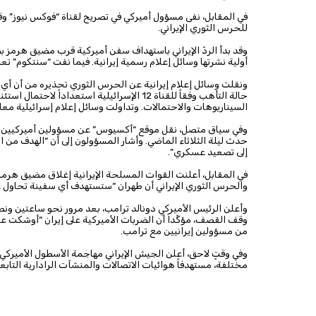
في المقابل، نفى مسؤول أميركي في تصريح لقناة “فوكس نيوز” وقو
للحرس الثوري الإيراني.
وقد بدأ الردّ الإيراني باستهداف سفن أميركية قرب مضيق هرمز بص
أولية نشرتها وسائل إعلام رسمية إيرانية. فيما نفت “سنتكوم” ت
ونقلت وسائل إعلام إيرانية عن الحرس الثوري تحذيره من أن أي
حالة التأهب وفقاً للقناة 12 الإسرائيلية است
السيناريوهات والاحتمالات. وتداولت وسائل إعلام إسرائيلية معلو
وفي سياق متصل، نقل موقع “أكسيوس” عن مسؤولين أميركيين قولهم 
حدث ليلة الثلاثاء الماضي. وأشار المسؤولون إلى أن “الهدف من الض
إلى تصعيد عسكري”.
في المقابل، أعلنت القوات المسلحة الإيرانية إغلاق مضيق هرمز أم
والحرس الثوري الإيراني أن طهران “ستستهدف أي سفينة تحاول ع
وأعلن الرئيس الأميركي دونالد ترامب، بعد مرور نحو ساعتين ونصف
وقف القصف، مؤكِّداً أن الضربات الأميركية على إيران “أوشكت ع
من مسؤولين إيرانيين مع ترامب.
وفي وقتٍ لاحق، أعلن الجيش الإيراني مهاجمة الأسطول الأميركي ا
مختلفة، مستهدفاً هوائيات الاتصالات والمنشآت الرادارية التاب