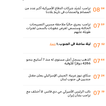
ترامب: تُشيّد شركات الدفاع الأميركية أكبر عدد من
08
:04
المصانع والمنشآت في تاريخ بلادنا
ترامب: يجري حاليًا ملاحقة مسربي التصريحات
07
:59
الخائنة وسنسعى لفرض عقوبات بالسجن لفترات
طويلة عليهم
ليلة ساخنة في الجنوب..!
تتمة
07
:52
الذهب يسجل أعلى مستوى له منذ 7 أسابيع بنحو
07
:44
4286 دولارًا للأوقية
سكاي نيوز عربية: الجيش الإسرائيلي يعلن مقتل
07
:24
جنديين في جنوب لبنان
نائب الرئيس الأميركي جي دي فانس: لا أختلف مع
07
:19
ترامب بشأن إيران