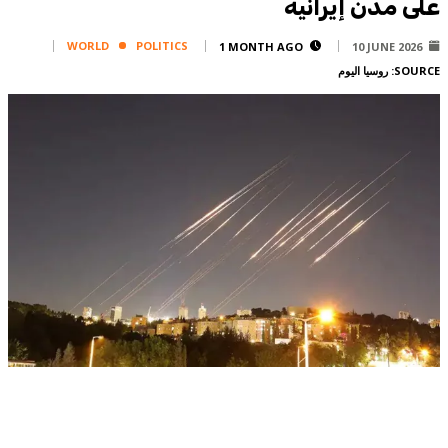
على مدن إيرانية
Corporate
Advertise
WORLD
POLITICS
1 MONTH AGO
10 JUNE 2026
SOURCE:
روسيا اليوم
Contact
FPM
Services
Horoscope
Polls
Jobs
Writers
Legal
Privacy Policy
Terms Of Use
Cookies Policy