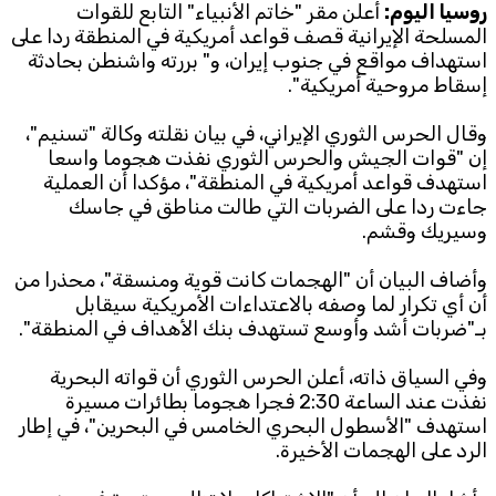
روسيا اليوم:
أعلن مقر "خاتم الأنبياء" التابع للقوات
المسلحة الإيرانية قصف قواعد أمريكية في المنطقة ردا على
Subscribe to the newsletter
استهداف مواقع في جنوب إيران، و" بررته واشنطن بحادثة
إسقاط مروحية أمريكية".
وقال الحرس الثوري الإيراني، في بيان نقلته وكالة "تسنيم"،
إن "قوات الجيش والحرس الثوري نفذت هجوما واسعا
استهدف قواعد أمريكية في المنطقة"، مؤكدا أن العملية
جاءت ردا على الضربات التي طالت مناطق في جاسك
وسيريك وقشم.
TTV
Download the app
TTV Plus
وأضاف البيان أن "الهجمات كانت قوية ومنسقة"، محذرا من
أن أي تكرار لما وصفه بالاعتداءات الأمريكية سيقابل
بـ"ضربات أشد وأوسع تستهدف بنك الأهداف في المنطقة".
وفي السياق ذاته، أعلن الحرس الثوري أن قواته البحرية
© 2025. All Rights Reserved. By
Koein
نفذت عند الساعة 2:30 فجرا هجوما بطائرات مسيرة
استهدف "الأسطول البحري الخامس في البحرين"، في إطار
الرد على الهجمات الأخيرة.