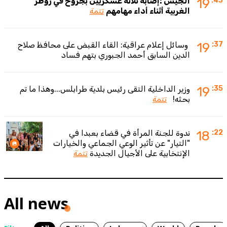
:43
19
الجيش :إصابة ثلاثة عسكريين بجروح في زوطر
الغربية أثناء أداء مهامهم
تتمة
:37
19
وسائل إعلام عراقية: القاء القبض على محافظ صلاح
الدين السابق أحمد الجبوري بتهم فساد
:35
19
وزير الداخلية التقى رئيس بلدية طرابلس...وهذا ما تم
بحثه!
تتمة
:22
18
ندوة للجنة المرأة في قضاء بعبدا في
"التيار" عن تأثير الوعي الجماعي والخيارات
الإنتخابية على الأجيال الجديدة
تتمة
All news