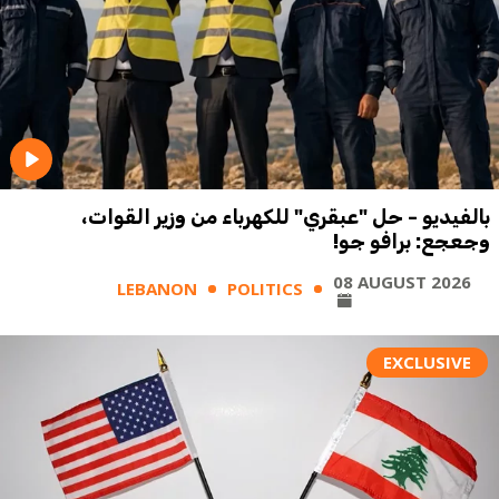
بالفيديو - حل "عبقري" للكهرباء من وزير القوات،
وجعجع: برافو جو!
08 AUGUST 2026
LEBANON
POLITICS
EXCLUSIVE