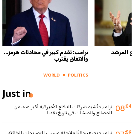
ع المرشد
ترامب: تقدم كبير في محادثات هرمز...
والاتفاق يقترب
WORLD
POLITICS
Just in
:04
08
ترامب: تُشيّد شركات الدفاع الأميركية أكبر عدد من
المصانع والمنشآت في تاريخ بلادنا
:59
ترامب: يجري حاليًا ملاحقة مسربي التصريحات الخائنة