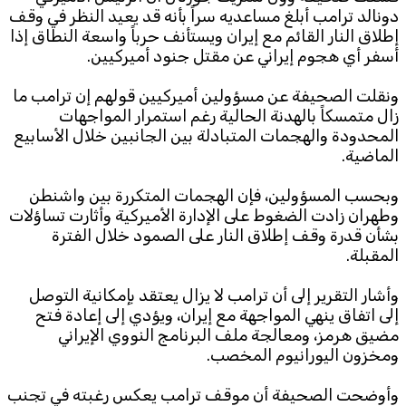
دونالد ترامب أبلغ مساعديه سراً بأنه قد يعيد النظر في وقف
إطلاق النار القائم مع إيران ويستأنف حرباً واسعة النطاق إذا
Subscribe to the newsletter
أسفر أي هجوم إيراني عن مقتل جنود أميركيين.
ونقلت الصحيفة عن مسؤولين أميركيين قولهم إن ترامب ما
زال متمسكاً بالهدنة الحالية رغم استمرار المواجهات
المحدودة والهجمات المتبادلة بين الجانبين خلال الأسابيع
الماضية.
وبحسب المسؤولين، فإن الهجمات المتكررة بين واشنطن
TTV
وطهران زادت الضغوط على الإدارة الأميركية وأثارت تساؤلات
Download the app
TTV Plus
بشأن قدرة وقف إطلاق النار على الصمود خلال الفترة
المقبلة.
وأشار التقرير إلى أن ترامب لا يزال يعتقد بإمكانية التوصل
© 2025. All Rights Reserved. By
Koein
إلى اتفاق ينهي المواجهة مع إيران، ويؤدي إلى إعادة فتح
مضيق هرمز، ومعالجة ملف البرنامج النووي الإيراني
ومخزون اليورانيوم المخصب.
وأوضحت الصحيفة أن موقف ترامب يعكس رغبته في تجنب