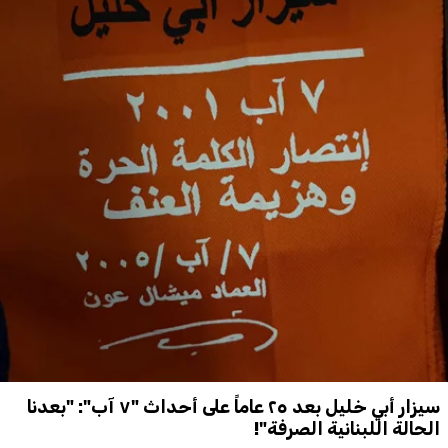
سيزار أبي خليل بعد ٢٥ عاماً على أحداث "٧ آب": "بعدنا
الحالة اللبنانية الصرفة"!