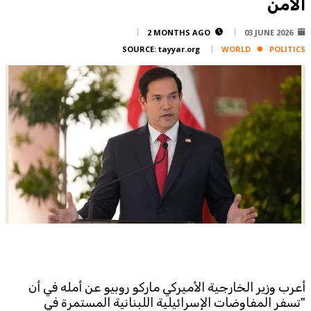
الامن
Corporate
Advertise
2 MONTHS AGO
03 JUNE 2026
SOURCE:
tayyar.org
WORLD
POLITICS
Contact
FPM
Services
Horoscope
Polls
Jobs
Writers
Legal
Privacy Policy
Terms Of Use
Cookies Policy
أعرب وزير الخارجية الأميركي ماركو روبيو عن أمله في أن
"تسفر المفاوضات الإسرائيلية اللبنانية المستمرة في