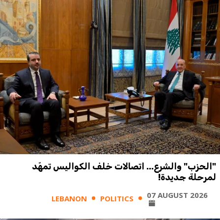
"الحزب" والشرع... اتصالات خلف الكواليس تمهّد
لمرحلة جديدة!
07 AUGUST 2026
LEBANON
POLITICS