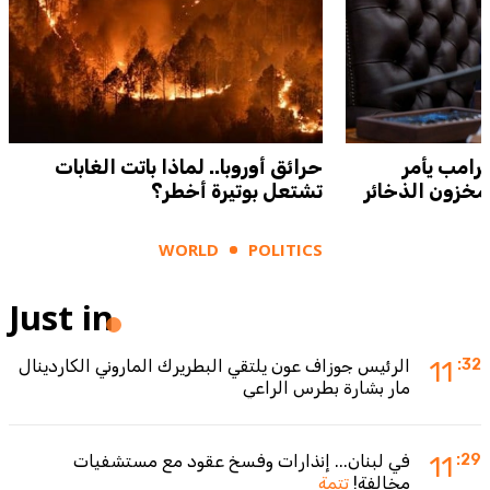
رامب يأمر
حرائق أوروبا.. لماذا باتت الغابات
مخزون الذخائر
تشتعل بوتيرة أخطر؟
WORLD
POLITICS
Just in
:32
11
الرئيس جوزاف عون يلتقي البطريرك الماروني الكاردينال
مار بشارة بطرس الراعي
:29
11
في لبنان... إنذارات وفسخ عقود مع مستشفيات
مخالفة!
تتمة