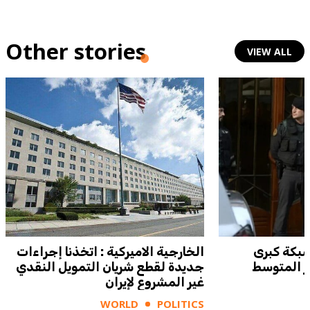
Other stories
VIEW ALL
شبكة كبرى
الخارجية الاميركية : اتخذنا إجراءات
ر المتوسط
جديدة لقطع شريان التمويل النقدي
غير المشروع لإيران
WORLD
POLITICS