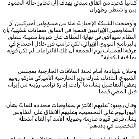
كتابيا كجزء من اتفاق مبدئي يهدف إلى تجاوز حالة الجمود
بين واشنطن وطهران.
Subscribe to the newsletter
وأوضحت الشبكة الإخبارية نقلا عن مسؤولين أميركيين أن
"المفاوضين الإيرانيين قدموا في السابق ضمانات شفهية بأن
النظام سيوافق في نهاية المطاف على شروط معينة تتعلق
بالبرنامج النووي الإيراني، لكن ترامب قرر خلال اجتماع في
غرفة العمليات يوم الجمعة أن تلك الالتزامات لم تكن قوية
بما فيه الكفاية".
TTV
وخلال شهادته أمام لجنة العلاقات الخارجية بمجلس
Download the app
TTV Plus
الشيوخ، الثلاثاء، شارك وزير الخارجية الأميركي ماركو روبيو
بعض التفاصيل بشأن ما أرادت إدارة ترامب رؤيته من إيران
قبل المضي قدما.
وقال روبيو: "عليهم الالتزام بمفاوضات محددة للغاية بشأن
© 2025. All Rights Reserved. By
Koein
اليورانيوم عالي التخصيب، وعليهم الاتفاق على التفاوض
بشأن فرض قيود صارمة وطويلة الأمد أو إلغاء أنشطة
التخصيب في بلادهم".