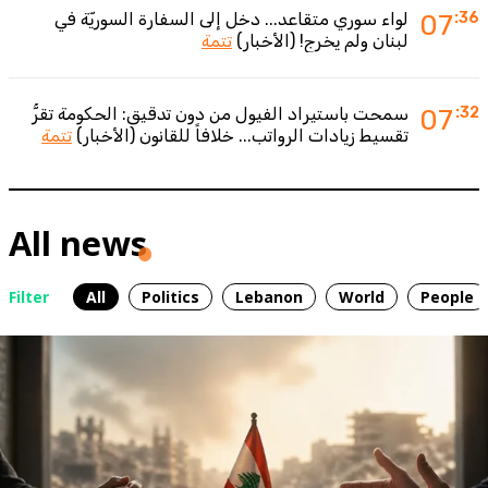
:36
07
لواء سوري متقاعد... دخل إلى السفارة السوريّة في
لبنان ولم يخرج! (الأخبار)
تتمة
:32
07
سمحت باستيراد الفيول من دون تدقيق: الحكومة تقرُّ
تقسيط زيادات الرواتب... خلافاً للقانون (الأخبار)
تتمة
All news
Filter
All
Politics
Lebanon
World
People