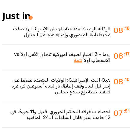
Just in
:18
08
الوكالة الوطنية: مدفعية الجيش الإسرائيلي قصفَت
محيط بلدة المنصوري وإصابة عدد من المنازل
:17
08
روما – 3 اختبار لصيغة أميركية تتجاوز الأمن أولاً vs
الانسحاب أولاً
تتمة
:10
08
هيئة البث الإسرائيلية: الولايات المتحدة تضغط على
إسرائيل لبدء وقف إطلاق نار لمدة أسبوعين في غزة
لتنفيذ خطة نزع سلاح حماس
:51
07
احصاءات غرفة التحكم المروري: قتيل و11 جريحًا في
12 حادث سير خلال الساعات الـ24 الماضية