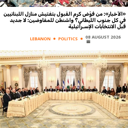
«الأخبار»: من فوّض كرم القبول بتفتيش منازل اللبنانيين
في كل جنوب الليطاني؟ واشنطن للمفاوضين: لا جديد
قبل الانتخابات الإسـرائيلية
08 AUGUST 2026
LEBANON
POLITICS