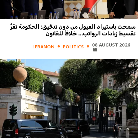
سمحت باستيراد الفيول من دون تدقيق: الحكومة تقرُّ
تقسيط زيادات الرواتب... خلافاً للقانون
08 AUGUST 2026
LEBANON
POLITICS