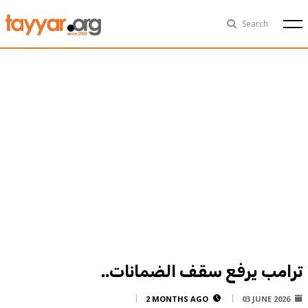
Sat, Aug 8th
29°C
Search
Politics
Multimedia
Exclusive
People
Business
Health
Sports
Technology
ترامب يرفع سقف الضمانات..
2 MONTHS AGO
03 JUNE 2026