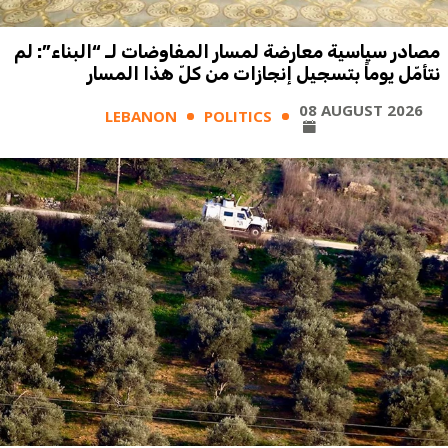
مصادر سياسية معارضة لمسار المفاوضات لـ “البناء”: لم
نتأمّل يوماً بتسجيل إنجازات من كلّ هذا المسار
08 AUGUST 2026
LEBANON
POLITICS