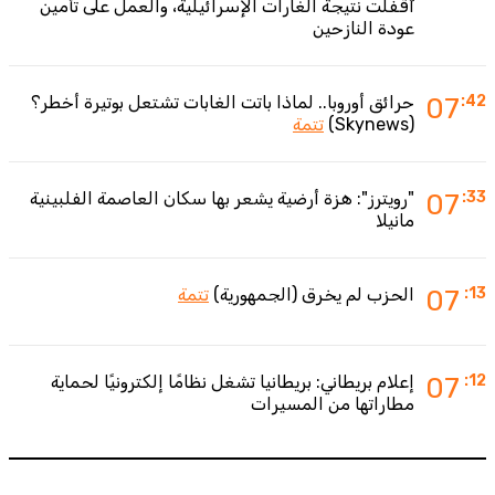
أُقفلت نتيجة الغارات الإسرائيلية، والعمل على تأمين
عودة النازحين
:42
07
حرائق أوروبا.. لماذا باتت الغابات تشتعل بوتيرة أخطر؟
(Skynews)
تتمة
:33
07
"رويترز": هزة أرضية يشعر بها سكان العاصمة الفلبينية
مانيلا
:13
07
الحزب لم يخرق (الجمهورية)
تتمة
:12
07
إعلام بريطاني: بريطانيا تشغل نظامًا إلكترونيًا لحماية
مطاراتها من المسيرات