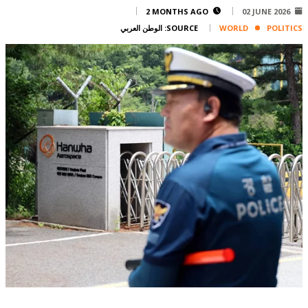
Corporate
2 MONTHS AGO
02 JUNE 2026
POLITICS
WORLD
SOURCE:
الوطن العربي
Advertise
Contact
FPM
Services
Horoscope
Polls
Jobs
Writers
Legal
Privacy Policy
Terms Of Use
Cookies Policy