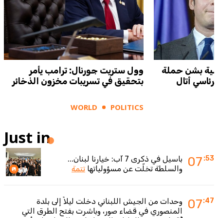
سية بشن حملة
وول ستريت جورنال: ترامب يأمر
ئاسي أتال
بتحقيق في تسريبات مخزون الذخائر
WORLD
POLITICS
Just in
:53
07
باسيل في ذكرى 7 آب: خيارنا لبنان...
والسلطة تخلّت عن مسؤولياتها
تتمة
:47
07
وحدات من الجيش اللبناني دخلت ليلاً إلى بلدة
المنصوري في قضاء صور، وباشرت بفتح الطرق التي