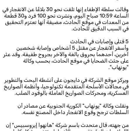
وقالت سلطة الإطفاء إنها تلقت نحو 30 بلاغًا عن الانفجار في
الساعة 10:59 صباح اليوم، ونشرت نحو 100 فرد و30 قطعة
من المعدات في موقع الحادث، مضيفة أنها تعتزم التحقيق
في السبب الدقيق للحادث.
5 قتلى وإصابات في الحادث
وأسفر الانفجار عن مقتل 5 أشخاص وإصابة شخصين
آخرين، أحدهما بحروق بالغة والآخر بجروح طفيفة. وقد عثر
على جثث الضحايا في موقع الحادث، بحسب وكالة
"يونهاب".
ويركز موقع الشركة في دايجون على أنشطة البحث والتطوير
في مجالات الأسلحة المتقدمة تكنولوجيا، وأنظمة الصواريخ
العسكرية، ومحركات الصواريخ العاملة بالوقود الصلب.
ونقلت وكالة "يونهاب" الكورية الجنوبية عن مصادر أن
السلطات ترجح وقوع الانفجار داخل المصنع نفسه.
من جهته، قال متحدث باسم شركة "هانهوا إيروسبيس" إن