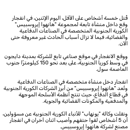
Subscribe to the newsletter
قُتل خمسة أشخاص على الأقل، اليوم الإثنين، في انفجار
وقع داخل منشأة تابعة لمجموعة "هانهوا إيروسبيس"
الكورية الجنوبية المتخصصة في الصناعات الدفاعية
والفضائية، فيما لا تزال أسباب الحادث غير معروفة حتى
الآن.
ووقع الانفجار في موقع صناعي تابع للشركة بمدينة دايجون
في وسط كوريا الجنوبية، على بعد نحو 150 كيلومترًا جنوب
TTV
العاصمة سول.
Download the app
TTV Plus
انفجار دخل منشأة متخصصة في الصناعات الدفاعية
وتُعد "هانهوا إيروسبيس" من أبرز الشركات الكورية الجنوبية
في قطاع الدفاع، حيث تنتج أنظمة الأسلحة الموجهة
© 2025. All Rights Reserved. By
Koein
والمدفعية والمكونات الفضائية والجوية.
ونقلت وكالة "يونهاب" للأنباء الكورية الجنوبية عن مسؤولين،
أن 5 أشخاص لقوا حتفهم وأصيب اثنان آخران في انفجار
مصنع لشركة هانهوا إيروسبيس.