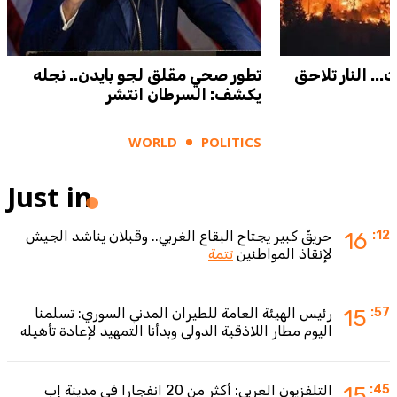
.. النار تلاحق
تطور صحي مقلق لجو بايدن.. نجله
يكشف: السرطان انتشر
WORLD
POLITICS
Just in
:12
16
حريقٌ كبير يجتاح البقاع الغربي.. وقبلان يناشد الجيش
لإنقاذ المواطنين
تتمة
:57
15
رئيس الهيئة العامة للطيران المدني السوري: تسلمنا
اليوم مطار اللاذقية الدولي وبدأنا التمهيد لإعادة تأهيله
:45
15
التلفزيون العربي: أكثر من 20 انفجارا في مدينة إب