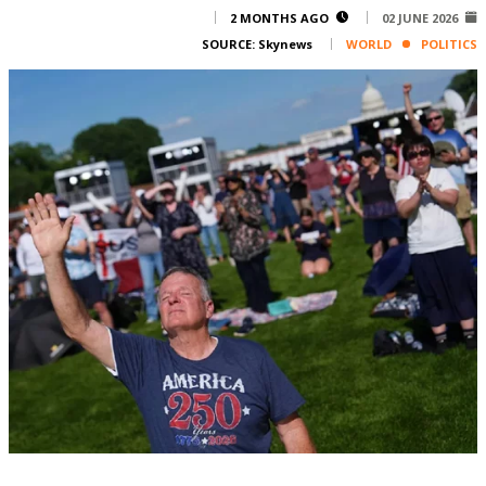
Corporate
2 MONTHS AGO
02 JUNE 2026
SOURCE:
Skynews
WORLD
POLITICS
Advertise
Contact
FPM
Services
Horoscope
Polls
Jobs
Writers
Legal
Privacy Policy
Terms Of Use
Cookies Policy