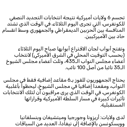
Subscribe to the newsletter
تحسم 6 ولايات أميركية نتيجة انتخابات التجديد النصفي
للكونغرس، التي تجرى اليوم الثلاثاء، في الوقت الذي تشتد
المنافسة بين الحزبين الديمقراطي والجمهوري وسط انقسام
حاد بين الأميركيين.
وتفتح أبواب لجان الاقتراع أبوابها صباح اليوم الثلاثاء
(بحسب التوقيت المحلي في الشرق الأميركي) لانتخاب
أعضاء مجلس النواب الـ435، وثلث أعضاء مجلس الشيوخ
TTV
الـ35 نائبا من أصل 100 نائب.
Download the app
TTV Plus
يحتاج الجمهوريون للفوز بـ6 مقاعد إضافية فقط في مجلس
النواب، ومقعدا إضافيا في مجلس الشيوخ، ليحظوا بأغلبية
الكونغرس، في الوقت الذي يرى مراقبون أن لتلك الانتخابات
© 2025. All Rights Reserved. By
Koein
تأثيرات كبيرة في مسار السلطة الأميركية وقراراتها
المستقبلية.
لدى ولايات: أريزونا وجورجيا وميتشيغان وبنسلفانيا
وويسكونسن بالإضافة إلى نيفادا، العديد من السباقات