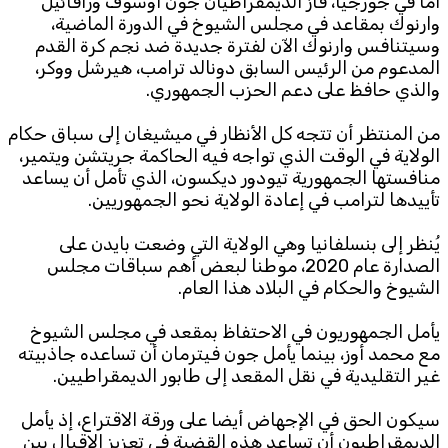
أما في جورجيا، فاز الديمقراطيان جون أوسوف ورافائيل
وارنوك بمقاعد في مجلس الشيوخ في الدورة الماضية،
وسيتنافس وارنوك الآن لفترة جديدة ضد نجم كرة القدم
المدعوم من الرئيس السابق دونالد ترامب، هيرشل ووكر،
والذي حافظ على دعم الحزب الجمهوري.
من المنتظر أن تتجه كل الأنظار في ميشيغان إلى سباق حكام
الولاية في الوقت الذي تواجه فيه الحاكمة جريتشن ويتمير،
منافستها الجمهورية تيودور ديكسون، الذي تأمل أن يساعد
تأييدها لترامب في إعادة الولاية نحو الجمهوريين.
يُنظر إلى بنسلفانيا وهي الولاية التي وضعت بايدن على
الصدارة عام 2020، موطنا لبعض أهم سباقات مجلس
الشيوخ والحكام في البلاد هذا العام.
يأمل الجمهوريون في الاحتفاظ بمقعد في مجلس الشيوخ
مع محمد أوز، بينما يأمل جون فيترمان أن تساعده جاذبيته
غير التقليدية في نقل المقعد إلى طابور الديمقراطيين.
سيكون الحق في الإجهاض أيضا على ورقة الاقتراع، إذ يأمل
الديمقراطيون أن تساعد هذه القضية في تعزيز الإقبال بين