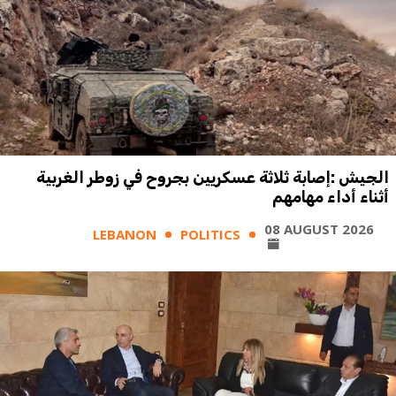
الجيش :إصابة ثلاثة عسكريين بجروح في زوطر الغربية
أثناء أداء مهامهم
08 AUGUST 2026
LEBANON
POLITICS