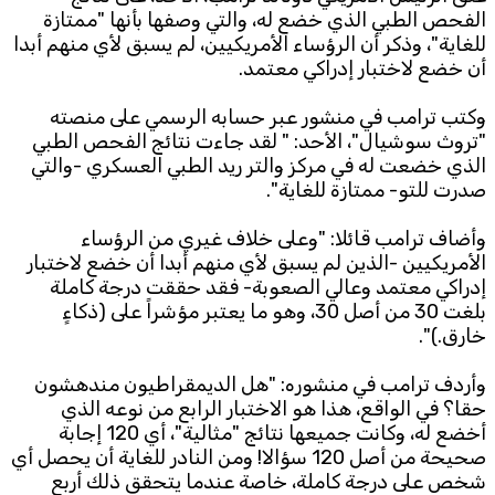
الفحص الطبي الذي خضع له، والتي وصفها بأنها "ممتازة
للغاية"، وذكر أن الرؤساء الأمريكيين، لم يسبق لأي منهم أبدا
Subscribe to the newsletter
أن خضع لاختبار إدراكي معتمد.
وكتب ترامب في منشور عبر حسابه الرسمي على منصته
"تروث سوشيال"، الأحد: " لقد جاءت نتائج الفحص الطبي
الذي خضعت له في مركز والتر ريد الطبي العسكري -والتي
صدرت للتو- ممتازة للغاية".
وأضاف ترامب قائلا: "وعلى خلاف غيري من الرؤساء
TTV
الأمريكيين -الذين لم يسبق لأي منهم أبدا أن خضع لاختبار
Download the app
TTV Plus
إدراكي معتمد وعالي الصعوبة- فقد حققت درجة كاملة
بلغت 30 من أصل 30، وهو ما يعتبر مؤشراً على (ذكاءٍ
خارق.)".
© 2025. All Rights Reserved. By
Koein
وأردف ترامب في منشوره: "هل الديمقراطيون مندهشون
حقا؟ في الواقع، هذا هو الاختبار الرابع من نوعه الذي
أخضع له، وكانت جميعها نتائج "مثالية"، أي 120 إجابة
صحيحة من أصل 120 سؤالا! ومن النادر للغاية أن يحصل أي
شخص على درجة كاملة، خاصة عندما يتحقق ذلك أربع