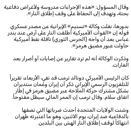
وقال المسؤول: «هذه الإجراءات مدروسة ولأغراض دفاعية
بحتة، وتهدف إلى الحفاظ على وقف إطلاق النار».
بدورها، نقلت وكالة «تسنيم» الإيرانية عن مصدر عسكري
قوله إن «القوات الأميركية أطلقت النار على أرض عند بندر
عباس بعد أن واجه (الحرس الثوري) ناقلة نفط أميركية
حاولت عبور مضيق هرمز».
وذكرت الوكالة أنه لم ترد تقارير عن إصابات أو أضرار بعد
الغارات.
كان الرئيس الأميركي دونالد ترمب ‌قد نفى، الأربعاء، تقريراً
للتلفزيون الرسمي الإيراني ذكر أن إيران ⁠وعُمان ⁠ستديران
بشكل مشترك حركة الملاحة عبر مضيق هرمز في إطار
اتفاق سلام. وقال ترمب إن الممر المائي سيظل مفتوحاً.
وشنت الولايات المتحدة أحدث ضرباتها التي تصفها
بالدفاعية ضد إيران، يوم الاثنين، وهو ما اعتبرته طهران
انتهاكاً لوقف إطلاق النار الهش بين البلدين.