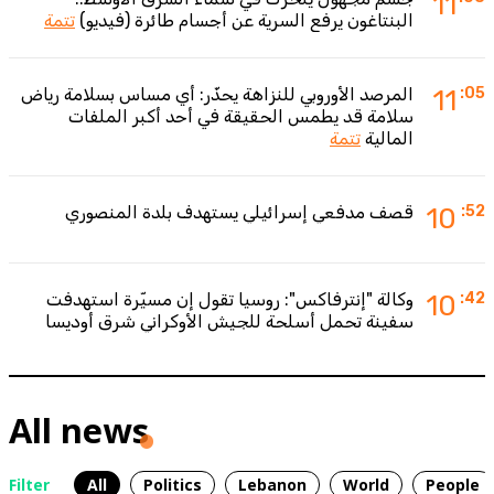
11
البنتاغون يرفع السرية عن أجسام طائرة (فيديو)
تتمة
:05
11
المرصد الأوروبي للنزاهة يحذّر: أي مساس بسلامة رياض
سلامة قد يطمس الحقيقة في أحد أكبر الملفات
المالية
تتمة
:52
10
قصف مدفعي إسرائيلي يستهدف بلدة المنصوري
:42
10
وكالة "إنترفاكس": روسيا تقول إن مسيّرة استهدفت
سفينة تحمل أسلحة للجيش الأوكراني شرق أوديسا
All news
Filter
All
Politics
Lebanon
World
People