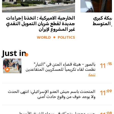
شبكة كبرى
الخارجية الاميركية : اتخذنا إجراءات
ر المتوسط
جديدة لقطع شريان التمويل النقدي
غير المشروع لإيران
WORLD
POLITICS
Just in
:15
11
بالصور - هيئة قضاء المتن في "التيار"
نظمت لقاء تكريمياً للعسكريين المتقاعدين
تتمة
:09
11
المتحدث باسم جيش العدو الإسرائيلي: انتهى الحدث
ولا يوجد خوف من وقوع حادث أمني
:08
جسم مجهول يتحرّك في سماء الشرق الأوسط..