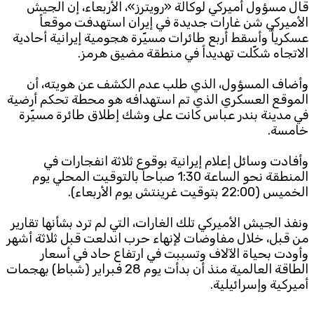
قال مسؤول أميركي لوكالة «رويترز»، الأربعاء، إن الجيش
الأميركي ​شن غارات جديدة في إيران استهدفت موقعاً
Subscribe to the newsletter
عسكرياً وأسقط أربع طائرات مسيّرة هجومية إيرانية أحادية
الاتجاه شكّلت تهديداً في منطقة مضيق هرمز.
وأضاف المسؤول، الذي طلب عدم الكشف عن هويته، أن
الموقع ‌العسكري الذي تم ‌استهدافه هو محطة ​تحكم ‌أرضية
⁠في مدينة ​بندر عباس ⁠كانت على وشك إطلاق طائرة مسيّرة
خامسة.
TTV
وأفادت وسائل إعلام إيرانية بوقوع ثلاثة انفجارات في
Download the app
TTV Plus
المنطقة نحو الساعة 1:30 صباحاً بالتوقيت المحلي يوم
الخميس (22:00 بتوقيت غرينتش يوم الأربعاء).
ونفذ الجيش الأميركي تلك الغارات، التي لم ترد بشأنها تقارير
من قبل، خلال مفاوضات لإنهاء حرب اندلعت قبل ثلاثة أشهر
© 2025. All Rights Reserved. By
Koein
⁠وأودت بحياة الآلاف وتسببت في ارتفاع ‌حاد في ‌أسعار
الطاقة العالمية منذ أن ​بدأت يوم ‌28 فبراير (شباط) بهجمات
أميركية ‌وإسرائيلية.