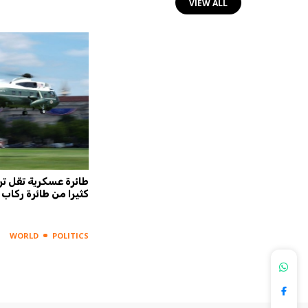
VIEW ALL
فلًا على
اتهامات بالعنف المنزلي تفجر خلافاً
طائرة عسكرية تقل تر
قط مثل
جمهورياً... وترمب يتدخل لاحتواء
كثيرا من طائرة ركاب
الأزمة
WORLD
POLITICS
WORLD
POLITICS