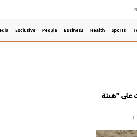
F
edia
Exclusive
People
Business
Health
Sports
T
ت على "هيئة