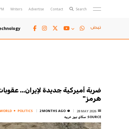
PM
Writers
Advertise
Contact
Search
Horoscope
Polls
echnology
Jobs
TTV
Writers
TTV Plus
ضربة أميركية جديدة لإيران... عقوبا
هرمز"
WORLD
POLITICS
2 MONTHS AGO
28 MAY 2026
SOURCE:
سكاي نيوز عربية