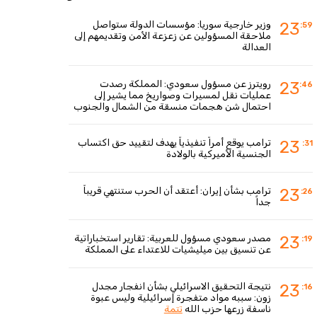
وزير خارجية سوريا: مؤسسات الدولة ستواصل
23
:59
ملاحقة المسؤولين عن زعزعة الأمن وتقديمهم إلى
العدالة
رويترز عن مسؤول سعودي: المملكة رصدت
23
:46
عمليات نقل لمسيرات وصواريخ مما يشير إلى
احتمال شن هجمات منسقة من الشمال والجنوب
ترامب يوقع أمراً تنفيذياً يهدف لتقييد حق اكتساب
23
:31
الجنسية الأميركية بالولادة
ترامب بشأن إيران: أعتقد أن الحرب ستنتهي قريباً
23
:26
جداً
مصدر سعودي مسؤول للعربية: تقارير استخباراتية
23
:19
عن تنسيق بين ميليشيات للاعتداء على المملكة
نتيجة التحقيق الاسرائيلي بشأن انفجار مجدل
23
:16
زون: سببه مواد متفجرة إسرائيلية وليس عبوة
ناسفة زرعها حزب الله
تتمة