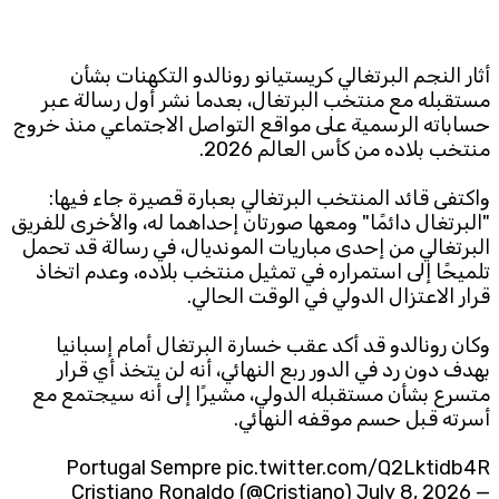
Subscribe to the newsletter
أثار النجم البرتغالي كريستيانو رونالدو التكهنات بشأن
مستقبله مع منتخب البرتغال، بعدما نشر أول رسالة عبر
حساباته الرسمية على مواقع التواصل الاجتماعي منذ خروج
منتخب بلاده من كأس العالم 2026.
واكتفى قائد المنتخب البرتغالي بعبارة قصيرة جاء فيها:
"البرتغال دائمًا" ومعها صورتان إحداهما له، والأخرى للفريق
البرتغالي من إحدى مباريات المونديال، في رسالة قد تحمل
TTV
تلميحًا إلى استمراره في تمثيل منتخب بلاده، وعدم اتخاذ
Download the app
TTV Plus
قرار الاعتزال الدولي في الوقت الحالي.
وكان رونالدو قد أكد عقب خسارة البرتغال أمام إسبانيا
بهدف دون رد في الدور ربع النهائي، أنه لن يتخذ أي قرار
© 2025. All Rights Reserved. By
Koein
متسرع بشأن مستقبله الدولي، مشيرًا إلى أنه سيجتمع مع
أسرته قبل حسم موقفه النهائي.
Portugal Sempre
pic.twitter.com/Q2Lktidb4R
July 8, 2026
— Cristiano Ronaldo (@Cristiano)