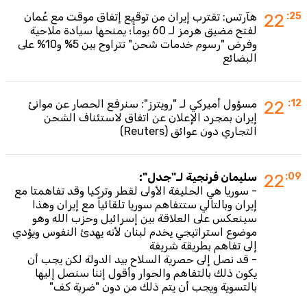
:25
22
هآرتس: تقترب إيران من توقيع إتفاق موقت مع عُمان
لفتح مضيق هرمز لـ 60 يوماً؛ يمنحها سيادة ملاحية
وفرض "رسوم خدمات شحن" تتراوح بين 5% و10% على
البضائع
:12
22
مسؤول أميركي لـ "رويترز": سنرفع الحصار عن موانئ
إيران بمجرد الإعلان عن اتفاق لاستئناف الشحن
التجاري دون عوائق (Reuters)
:09
22
سليمان فرنجية لـ"جدل":
- سوريا هي الحليفة الأولى لقطر وتركيا وقد تفاهمتا مع
إيران وبالتالي ستتفاهم سوريا تلقائياً مع إيران وهذا
سينعكس على العلاقة بين إسرائيل وحزب الله وهو
موضوع استراتيجي يخدم لبنان لأنه يهدئ النفوس ويؤدي
إلى تفاهم بطريقة شريفة
- قد نصل إلى حصرية السلاح بيد الدولة لكن يجب أن
يكون ذلك بالتفاهم والحوار وأقول إننا سنصل إليها
بالتسوية ويجب أن يتم ذلك من دون "ضربة كف"