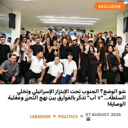
EXCLUSIVE
شو الوضع؟ الجنوب تحت الإبتزاز الإسرائيلي وتخلي
السلطة... "٧ آب" تذكّر بالفوارق بين نهج التحرّر وعقلية
الوصاية!
07 AUGUST 2026
LEBANON
POLITICS