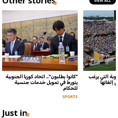
Other stories
VIEW ALL
بة التي يرغب
"كانوا يطلبون".. اتحاد كوريا الجنوبية
إلغائها
يتورط في تمويل خدمات جنسية
للحكام
SPORTS
Just in