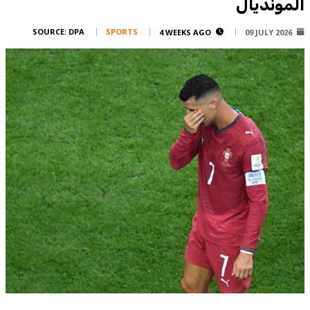
المونديال
Corporate
Advertise
SOURCE:
DPA
SPORTS
4 WEEKS AGO
09 JULY 2026
Contact
FPM
Services
Horoscope
Polls
Jobs
Writers
Legal
Privacy Policy
Terms Of Use
Cookies Policy