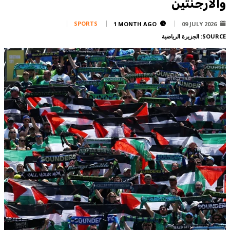
والأرجنتين
Corporate
Advertise
SPORTS
1 MONTH AGO
09 JULY 2026
SOURCE:
الجزيرة الرياضية
Contact
FPM
Services
Horoscope
Polls
Jobs
Writers
Legal
Privacy Policy
Terms Of Use
Cookies Policy