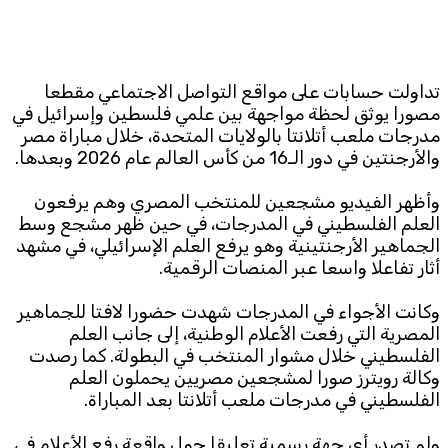
Subscribe to the newsletter
تداولت حسابات على مواقع التواصل الاجتماعي مقطعا
مصورا يوثق لحظة مواجهة بين علمي فلسطين وإسرائيل في
مدرجات ملعب أتلانتا بالولايات المتحدة، خلال مباراة مصر
والأرجنتين في دور الـ16 من كأس العالم عام 2026 وبعدها.
وأظهر الفيديو مشجعين للمنتخب المصري وهم يرفعون
TTV
العلم الفلسطيني في المدرجات، في حين ظهر مشجع وسط
Download the app
الجماهير الأرجنتينية وهو يرفع العلم الإسرائيلي، في مشهد
TTV Plus
أثار تفاعلا واسعا عبر المنصات الرقمية.
وكانت الأجواء في المدرجات شهدت حضورا لافتا للجماهير
المصرية التي رفعت الأعلام الوطنية، إلى جانب العلم
© 2025. All Rights Reserved. By
Koein
الفلسطيني خلال مشوار المنتخب في البطولة. كما رصدت
وكالة رويترز صورا لمشجعين مصريين يحملون العلم
الفلسطيني في مدرجات ملعب أتلانتا بعد المباراة.
ولم تصدر أي جهة رسمية تعليقا حول واقعة رفع الأعلام في