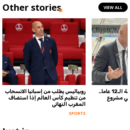
Other stories
VIEW ALL
السهم الذهبي وصفقة الـ12 عاما..
روبياليس يطلب من إسبانيا الانسحاب
 في مشروع
من تنظيم كأس العالم إذا استضاف
المغرب النهائي
SPORTS