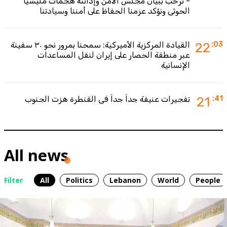
- نرحب ببيان مجلس الأمن وإدانته هجمات مليشيا
الحوثي ونؤكد عزمنا الحفاظ على أمننا وسيادتنا
:03
22
القيادة المركزية الأميركية: سمحنا بمرور نحو ٣٠ سفينة
عبر منطقة الحصار على إيران لنقل المساعدات
الإنسانية
:41
21
تفجيرات عنيفة جداً جداً في القنطرة هزت الجنوب
All news
Filter
All
Politics
Lebanon
World
People