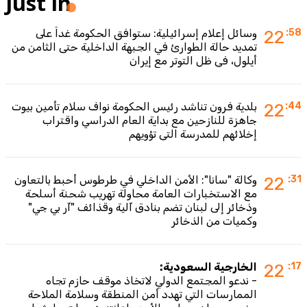
Just in
:58
22
وسائل إعلام إسرائيلية: ستوافق الحكومة غداً على
تمديد حالة الطوارئ في الجبهة الداخلية حتى الثامن من
أيلول، في ظل التوتر مع إيران
:44
22
بلدية فرون تناشد رئيس الحكومة نواف سلام تأمين بيوت
جاهزة للنازحين مع بداية العام الدراسي واقتراب
إخلائهم للمدرسة التي تؤويهم
:31
22
وكالة "سانا": الأمن الداخلي في طرطوس أحبط بالتعاون
مع الاستخبارات العامة محاولة تهريب شحنة أسلحة
وذخائر إلى لبنان تضم بنادق آلية وقذائف "آر بي جي"
وكميات من الذخائر
:17
22
الخارجية السعودية:
- ندعو المجتمع الدولي لاتخاذ موقف حازم تجاه
الممارسات التي تهدد أمن المنطقة وسلامة الملاحة