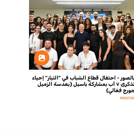
الصور - احتفال قطاع الشباب في "التيار" إحياء
هيئة قض
لذكرى ٧ آب بمشاركة باسيل (بعدسة الزميل
عيد الج
ورج فغالي)
PHOTOS
PHOTO