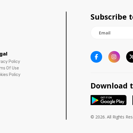
Subscribe t
gal
vacy Policy
ms Of Use
kies Policy
Download t
© 2026. All Rights Re