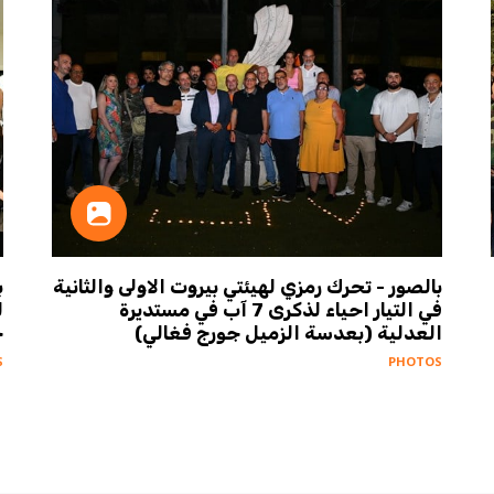
بالصور - تحرك رمزي لهيئتي بيروت الاولى والثانية
ب
في التيار احياء لذكرى 7 آب في مستديرة
العدلية (بعدسة الزميل جورج فغالي)
ج
S
PHOTOS