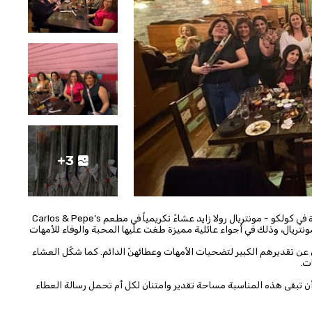
+3
بمناسبة عيد الأمهات في كندا، أقامت مسؤولة لجنة شؤون المرأة في كولكو - مونتريال رولا زايد عشاءً تكريمياً في مطعم Carlos & Pepe’s
مونتريال، وذلك في أجواء عائلية مميزة طغت عليها المحبة والوفاء للأمهات
ن عن تقديرهم الكبير لتضحيات الأمهات وعطائهنّ الدائم. كما شكّل العشاء
ت.
أن تبقى هذه المناسبة مساحة تقدير وامتنان لكل أم تحمل رسالة العطاء