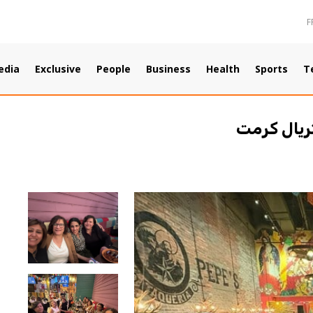
F
edia
Exclusive
People
Business
Health
Sports
T
تريال كرمت