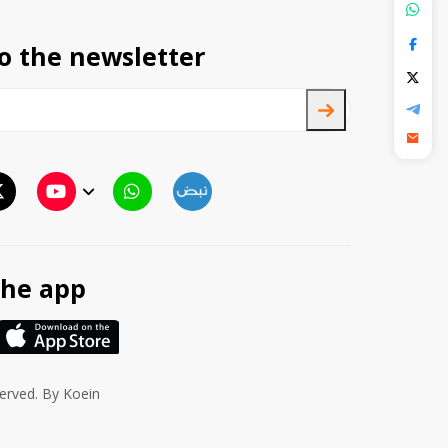
o the newsletter
TTV
TTV Plus
he app
served. By
Koein