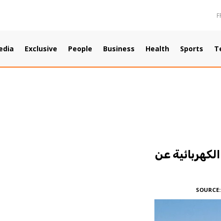
F
edia
Exclusive
People
Business
Health
Sports
T
لكهربائية عن
SOURCE