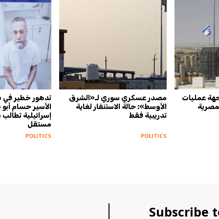
جهة عمليات
مصدر عسكري سوري لـ«الشرق
تدهور خطير في 
لمصرية
الأوسط»: حالة الاستنفار لغاية
الأسير حسام أبو
تدريبية فقط
إسرائيلية تطالب
مستقل
POLITICS
POLITICS
Subscribe t