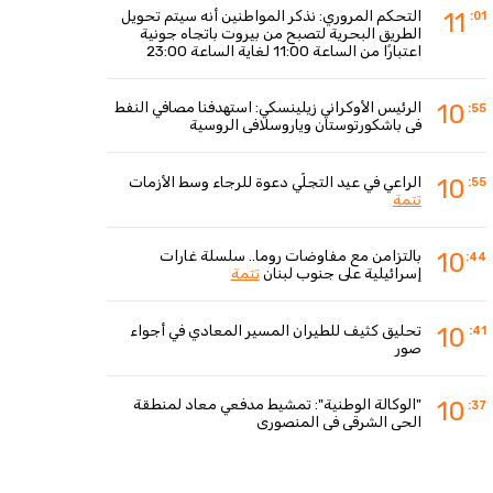
التحكم المروري: نذكر المواطنين أنه سيتم تحويل
11
:01
الطريق البحرية لتصبح من بيروت باتجاه جونية
اعتبارًا من الساعة 11:00 لغاية الساعة 23:00
الرئيس الأوكراني زيلينسكي: استهدفنا مصافي النفط
10
:55
في باشكورتوستان وياروسلافي الروسية
الراعي في عيد التجلّي دعوة للرجاء وسط الأزمات
10
:55
تتمة
بالتزامن مع مفاوضات روما.. سلسلة غارات
10
:44
إسرائيلية على جنوب لبنان
تتمة
تحليق كثيف للطيران المسير المعادي في أجواء
10
:41
صور
"الوكالة الوطنية": تمشيط مدفعي معاد لمنطقة
10
:37
الحي الشرقي في المنصوري