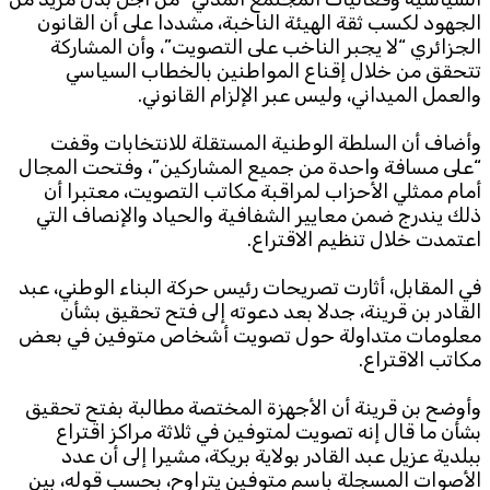
الجهود لكسب ثقة الهيئة الناخبة، مشددا على أن القانون
الجزائري “لا يجبر الناخب على التصويت”، وأن المشاركة
تتحقق من خلال إقناع المواطنين بالخطاب السياسي
والعمل الميداني، وليس عبر الإلزام القانوني.
وأضاف أن السلطة الوطنية المستقلة للانتخابات وقفت
“على مسافة واحدة من جميع المشاركين”، وفتحت المجال
أمام ممثلي الأحزاب لمراقبة مكاتب التصويت، معتبرا أن
ذلك يندرج ضمن معايير الشفافية والحياد والإنصاف التي
اعتمدت خلال تنظيم الاقتراع.
في المقابل، أثارت تصريحات رئيس حركة البناء الوطني، عبد
القادر بن قرينة، جدلا بعد دعوته إلى فتح تحقيق بشأن
معلومات متداولة حول تصويت أشخاص متوفين في بعض
مكاتب الاقتراع.
وأوضح بن قرينة أن الأجهزة المختصة مطالبة بفتح تحقيق
بشأن ما قال إنه تصويت لمتوفين في ثلاثة مراكز اقتراع
ببلدية عزيل عبد القادر بولاية بريكة، مشيرا إلى أن عدد
الأصوات المسجلة باسم متوفين يتراوح، بحسب قوله، بين