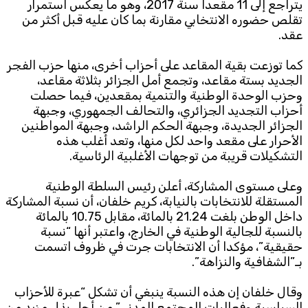
يتراجع إلى 11 مقعدا سنة 2017، وهو ما يعكس استمرار
تقلص حضوره الانتخابي مقارنة بما كان عليه قبل أكثر من
عقد.
كما توزعت بقية المقاعد على أحزاب أخرى، منها حزب الفجر
الجديد بستة مقاعد، وتجمع أمل الجزائر بثلاثة مقاعد،
وحزب الوحدة الوطنية والتنمية بمقعدين، فيما حصلت
أحزاب التجديد الجزائري، والتحالف الجمهوري، وجبهة
الجزائر الجديدة، وجبهة الحكم الراشد، وجبهة المواطنين
الأحرار على مقعد واحد لكل منها، وتعد أغلب هذه
التشكيلات قريبة من توجهات الأغلبية الرئاسية.
وعلى مستوى المشاركة، أعلن رئيس السلطة الوطنية
المستقلة للانتخابات بالنيابة، كريم خلفان، أن نسبة المشاركة
داخل الوطن بلغت 21.24 بالمائة، مقابل 10.75 بالمائة
بالنسبة للجالية الوطنية في الخارج، واعتبر أنها “نسبة
حقيقية”، مؤكدا أن الانتخابات جرت في ظروف اتسمت
بـ”الشفافية والنزاهة”.
وقال خلفان إن هذه النسبة ينبغي أن تشكل “عبرة للأحزاب
السياسية وفعاليات المجتمع المدني” من أجل بذل مزيد من