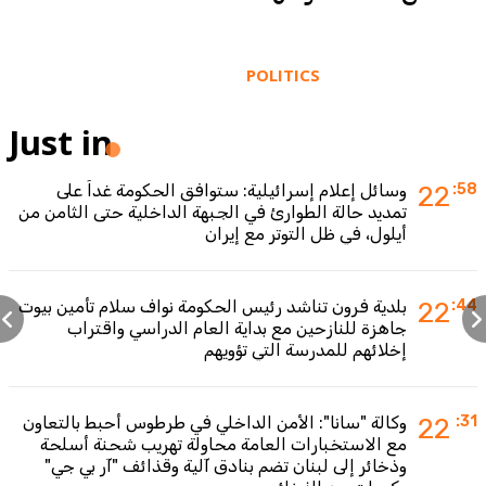
POLITICS
Just in
:58
22
وسائل إعلام إسرائيلية: ستوافق الحكومة غداً على
تمديد حالة الطوارئ في الجبهة الداخلية حتى الثامن من
أيلول، في ظل التوتر مع إيران
:44
22
بلدية فرون تناشد رئيس الحكومة نواف سلام تأمين بيوت
جاهزة للنازحين مع بداية العام الدراسي واقتراب
إخلائهم للمدرسة التي تؤويهم
:31
22
وكالة "سانا": الأمن الداخلي في طرطوس أحبط بالتعاون
مع الاستخبارات العامة محاولة تهريب شحنة أسلحة
وذخائر إلى لبنان تضم بنادق آلية وقذائف "آر بي جي"