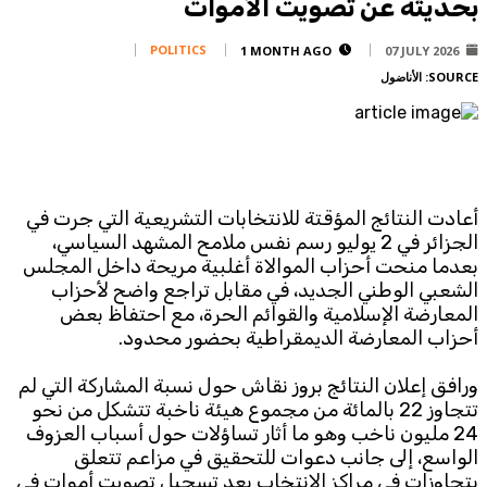
بحديثه عن تصويت الأموات
Corporate
Advertise
POLITICS
1 MONTH AGO
07 JULY 2026
SOURCE:
الأناضول
Contact
FPM
Services
Horoscope
أعادت النتائج المؤقتة للانتخابات التشريعية التي جرت في
Polls
الجزائر في 2 يوليو رسم نفس ملامح المشهد السياسي،
Jobs
بعدما منحت أحزاب الموالاة أغلبية مريحة داخل المجلس
Writers
الشعبي الوطني الجديد، في مقابل تراجع واضح لأحزاب
المعارضة الإسلامية والقوائم الحرة، مع احتفاظ بعض
Legal
أحزاب المعارضة الديمقراطية بحضور محدود.
Privacy Policy
ورافق إعلان النتائج بروز نقاش حول نسبة المشاركة التي لم
Terms Of Use
تتجاوز 22 بالمائة من مجموع هيئة ناخبة تتشكل من نحو
Cookies Policy
24 مليون ناخب وهو ما أثار تساؤلات حول أسباب العزوف
الواسع، إلى جانب دعوات للتحقيق في مزاعم تتعلق
بتجاوزات في مراكز الانتخاب بعد تسجيل تصويت أموات في