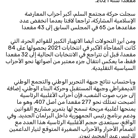
مقعدا سنة 2021.
سجلت حركة مجتمع السلم، أكبر أحزاب المعارضة
الإسلامية المشاركة، تراجعا لافتا بعدما انخفض عدد
مقاعدها من 65 في المجلس السابق إلى 43 مقعدا
ومن أبرز التحولات أيضا الانهيار الكبير للقوائم الحرة، التي
كانت المفاجأة الأكبر في انتخابات 2021 بحصولها على 84
مقعدا، قبل أن تتراجع في الانتخابات الحالية إلى 32 مقعدا
فقط، ما يعكس انتقال جزء معتبر من أصواتها نحو الأحزاب
السياسية التقليدية.
وباحتساب نتائج جبهة التحرير الوطني والتجمع الوطني
الديمقراطي وجبهة المستقبل وحركة البناء الوطني، إضافة
إلى حزب صوت الشعب، فإن أحزاب الأغلبية الرئاسية
أصبحت تمتلك نحو 277 مقعدا من أصل 407، وهو ما
يمنحها أغلبية مريحة تسمح لها بتمرير مشاريع القوانين
ودعم برنامج رئيس الجمهورية داخل البرلمان الجديد. وفي
الواقع، سيتعدى حجم الأغلبية الرئاسية هذا العدد مع
انضمام الأحرار والأحزاب الصغيرة المتوقع لتيار الداعمين
للرئيس عبد المجيد تبون.