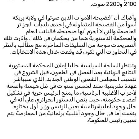
2100 و2200 صوت.
وأضاف أن “فضيحة الأموات الذين صوتوا في ولاية بريكة
أسوأ من الفضيحة المتداولة في إحدى بلديات الجزائر
العاصمة والتي لا أجزم أنها صحيحة، فالنائب العام
والمحكمة الدستورية هما من يحكمان في ذلك”. وأثارت تلك
التصريحات موجة من التعليقات الساخرة، مع مطالب بالنظر
في التجاوزات التي تكون قد وقعت خلال هذه الانتخابات.
وتنتظر الساحة السياسية حاليا إعلان المحكمة الدستورية
النتائج النهائية بعد الفصل في الطعون، قبل الشروع في
تنصيب المجلس الشعبي الوطني الجديد، الذي سيباشر
عهدة تشريعية تمتد لخمس سنوات في ظل هيمنة واضحة
لأحزاب الأغلبية الرئاسية، ما يمنح الرئيس حرية في تشكيل
أعضاء حكومته، حيث ينص الدستور الجزائري على أنه في
حال وجود أغلبية رئاسية يعين الرئيس وزيرا أول يختاره
بنفسه أما في حال وجود أغلبية برلمانية من المعارضة يتم
تعيين رئيس للحكومة.