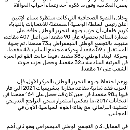
بعض المكاتب، وفق ما ذكره أحد زعماء أحزاب الموالاة.
Subscribe to the newsletter
وخلال الندوة الصحافية التي كانت منتظرة مساء الإثنين،
أعلن رئيس السلطة الوطنية المستقلة للانتخابات بالنيابة،
كريم خلفان، أن حزب جبهة التحرير الوطني حافظ على
صدارة النتائج بحصوله على 90 مقعدا من أصل 407 مقاعد،
متبوعا بالتجمع الوطني الديمقراطي بـ73 مقعدا، ثم جبهة
المستقبل بـ59 مقعدا، وحركة مجتمع السلم بـ43 مقعدا،
وحركة البناء الوطني بـ38 مقعدا، فيما جاءت القوائم الحرة
في المرتبة السادسة بـ32 مقعدا، وحصل حزب صوت
TTV
الشعب على 17 مقعدا.
Download the app
TTV Plus
ورغم احتفاظ جبهة التحرير الوطني بالمركز الأول، فإن
الحزب فقد ثمانية مقاعد مقارنة بتشريعيات 2021 التي فاز
فيها بـ98 مقعدا، في حين كان قد حصل على 164 مقعدا في
انتخابات 2017، ما يعكس استمرار منحى التراجع التدريجي
© 2025. All Rights Reserved. By
Koein
لتمثيله البرلماني، مع بقائه القوة السياسية الأولى في
المجلس.
في المقابل، كان التجمع الوطني الديمقراطي وهو ثاني أهم