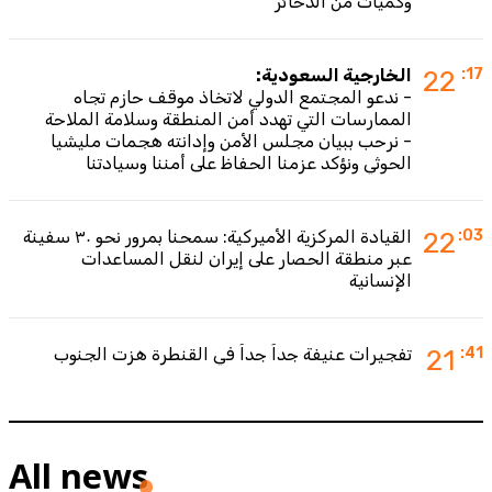
وكميات من الذخائر
:17
22
الخارجية السعودية:
- ندعو المجتمع الدولي لاتخاذ موقف حازم تجاه
الممارسات التي تهدد أمن المنطقة وسلامة الملاحة
- نرحب ببيان مجلس الأمن وإدانته هجمات مليشيا
الحوثي ونؤكد عزمنا الحفاظ على أمننا وسيادتنا
:03
22
القيادة المركزية الأميركية: سمحنا بمرور نحو ٣٠ سفينة
عبر منطقة الحصار على إيران لنقل المساعدات
الإنسانية
:41
21
تفجيرات عنيفة جداً جداً في القنطرة هزت الجنوب
All news