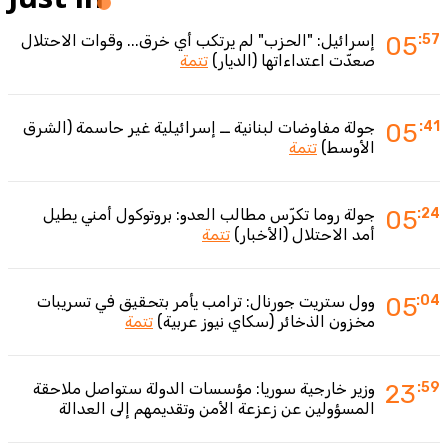
:57
05
إسرائيل: "الحزب" لم يرتكب أي خرق... وقوات الاحتلال
صعدّت اعتداءاتها (الديار)
تتمة
:41
05
جولة مفاوضات لبنانية ــ إسرائيلية غير حاسمة (الشرق
الأوسط)
تتمة
:24
05
جولة روما تكرّس مطالب العدو: بروتوكول أمني يطيل
أمد الاحتلال (الأخبار)
تتمة
:04
05
وول ستريت جورنال: ترامب يأمر بتحقيق في تسريبات
مخزون الذخائر (سكاي نيوز عربية)
تتمة
:59
23
وزير خارجية سوريا: مؤسسات الدولة ستواصل ملاحقة
المسؤولين عن زعزعة الأمن وتقديمهم إلى العدالة