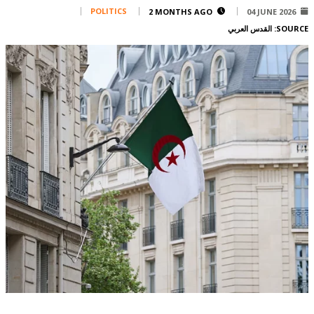
Corporate
POLITICS
2 MONTHS AGO
04 JUNE 2026
SOURCE:
القدس العربي
Advertise
Contact
FPM
Services
Horoscope
Polls
Jobs
Writers
Legal
Privacy Policy
Terms Of Use
Cookies Policy