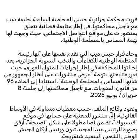
Subscribe to the newsletter
قررت محكمة جزائرية حبس المحامية السابقة لطيفة ديب
مع تأجيل محاكمتها، في إطار متابعة قضائية تتعلق
بمنشورات على مواقع التواصل الاجتماعي، حيث وجهت لها
تهمة المساس بالمصلحة الوطنية.
وجاء قرار حبس ديب التي تقدم نفسها على أنها رئيسة
المنظمة الوطنية للكفاءات والنخب النسوية الجزائرية، بعد
إحالتها للمحاكمة في إطار إجراءات المثول الفوري، حيث
TTV
تقرر متابعتها بتهمة “عرض منشورات على أنظار الجمهور من
Download the app
TTV Plus
شأنها المساس بالمصلحة الوطنية”، استنادا إلى المادة 96
من قانون العقوبات، مع تأجيل محاكمتها إلى جلسة 8
حزيران/ يونيو 2026.
© 2025. All Rights Reserved. By
Koein
وتعود وقائع الملف، حسب معطيات متداولة في الأوساط
القانونية، إلى منشور للمعنية على حسابها في موقع
“فيسبوك”، تضمن نصا مطولا على شكل “نصيحة”، أرفق
بصورة للرئيس عبد المجيد تبون ورئيس أركان الجيش
الوطني الشعبي السعيد شنقريحة.