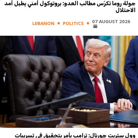
جولة روما تكرّس مطالب العدو: بروتوكول أمني يطيل أمد
الاحتلال
07 AUGUST 2026
LEBANON
POLITICS
وول ستريت جورنال: ترامب يأمر بتحقيق في تسريبات