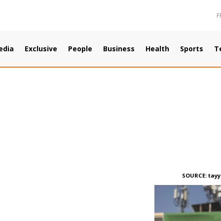
F
edia
Exclusive
People
Business
Health
Sports
T
SOURCE:
tayy