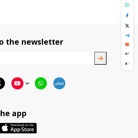
o the newsletter
TTV
TTV Plus
he app