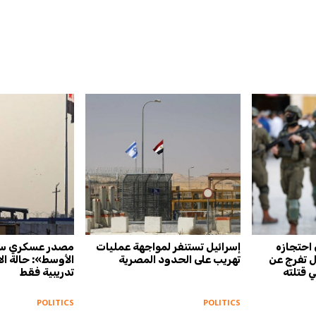
 احتجازه
إسرائيل تستنفر لمواجهة عمليات
مصدر عسكري سو
يل تفرج عن
تهريب على الحدود المصرية
الأوسط»: حالة الا
 قتلته
تدريبية فقط
POLITICS
POLITICS