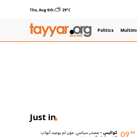
Thu, Aug 6th
29°C
Politics
Multim
Just in
كواليس -
مصدر سياسي: عون لم يوصِد أبواب
09
:54