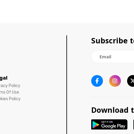
Subscribe t
gal
vacy Policy
ms Of Use
kies Policy
Download t