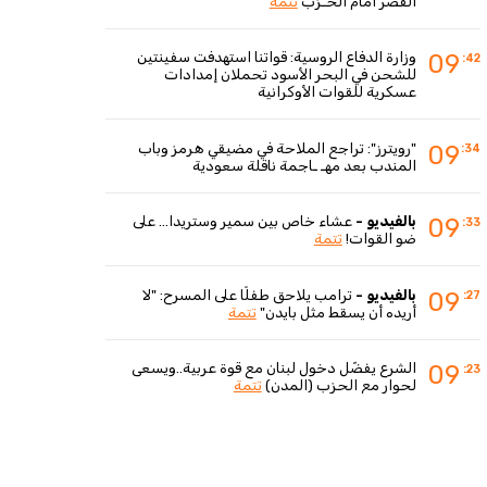
القصر أمام الحـزب
تتمة
وزارة الدفاع الروسية: قواتنا استهدفت سفينتين
09
:42
للشحن في البحر الأسود تحملان إمدادات
عسكرية للقوات الأوكرانية
"رويترز": تراجع الملاحة في مضيقي هرمز وباب
09
:34
المندب بعد مهـ ـاجمة ناقلة سعودية
بالفيديو -
عشاء خاص بين سمير وستريدا... على
09
:33
ضو القوات!
تتمة
بالفيديو -
ترامب يلاحق طفلًا على المسرح: "لا
09
:27
أريده أن يسقط مثل بايدن"
تتمة
الشرع يفضّل دخول لبنان مع قوة عربية..ويسعى
09
:23
لحوار مع الحزب (المدن)
تتمة