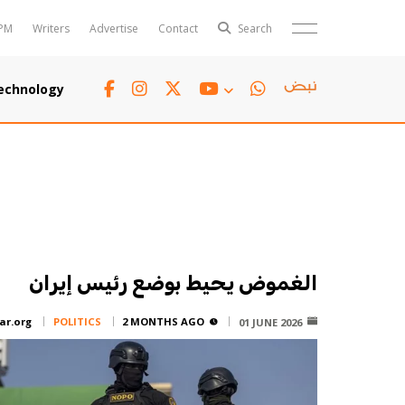
PM
Writers
Advertise
Contact
Search
Horoscope
Polls
echnology
Jobs
TTV
Writers
TTV Plus
الغموض يحيط بوضع رئيس إيران
ar.org
POLITICS
2 MONTHS AGO
01 JUNE 2026