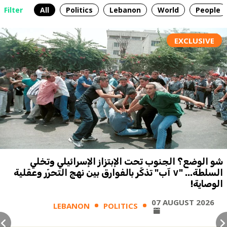
Filter
All
Politics
Lebanon
World
People
EXCLUSIVE
شو الوضع؟ الجنوب تحت الإبتزاز الإسرائيلي وتخلي
السلطة... "٧ آب" تذكّر بالفوارق بين نهج التحرّر وعقلية
الوصاية!
07 AUGUST 2026
LEBANON
POLITICS