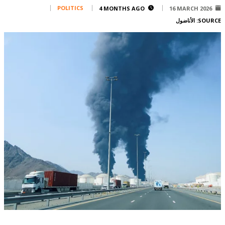
Corporate
POLITICS
4 MONTHS AGO
16 MARCH 2026
SOURCE:
الأناضول
Advertise
Contact
FPM
Services
Horoscope
Polls
Jobs
Writers
Legal
Privacy Policy
Terms Of Use
Cookies Policy