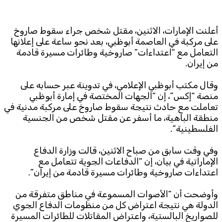
Subscribe to the newsletter
أعلنت الإمارات، الاثنين، مقتل شخص جراء سقوط صاروخ
على مركبة في العاصمة أبوظبي، بعد نحو ساعة على إعلانها
التعامل مع “اعتداءات” صاروخية وطائرات مسيرة قادمة
من إيران.
وقال مكتب أبوظبي الإعلامي، في تدوينة عبر حسابه على
منصة “إكس”، إن “الجهات المختصة في إمارة أبوظبي
تعاملت مع حادث نتيجة سقوط صاروخ على مركبة مدنية في
TTV
منطقة الباهية، ما أسفر عن مقتل شخص من الجنسية
Download the app
TTV Plus
الفلسطينية”.
وفي وقت سابق من صباح الاثنين، قالت وزارة الدفاع
الإماراتية في بيان، إن “الدفاعات الجوية تتعامل مع
© 2025. All Rights Reserved. By
Koein
اعتداءات صاروخية وطائرات مسيرة قادمة من إيران”.
وأوضحت أن “الأصوات المسموعة في مناطق متفرقة من
الدولة هي نتيجة اعتراض كل من منظومات الدفاع الجوي
للصواريخ البالستية، واعتراض المقاتلات للطائرات المسيرة