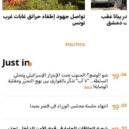
ر بيانا عقب
تواصل جهود إطفاء حرائق غابات غرب
بريف دمشق
تونس
POLITICS
Just in
:26
19
شو الوضع؟ الجنوب تحت الإبتزاز الإسرائيلي وتخلي
السلطة... "٧ آب" تذكّر بالفوارق بين نهج التحرّر وعقلية
الوصاية!
تتمة
:23
19
انتهاء جلسة مجلس الوزراء في قصر بعبدا
:51
شعبة العلاقات العامة في قوى الأمن الداخلي تحذر