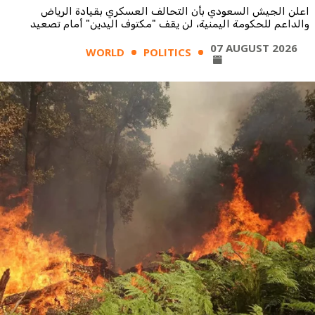
اعلن الجيش السعودي بأن التحالف العسكري بقيادة الرياض
والداعم للحكومة اليمنية، لن يقف "مكتوف اليدين" أمام تصعيد
الحوثيين هجماتهم على القوات الحكومية.
07 AUGUST 2026
WORLD
POLITICS
وأضاف ان "التحالف لا يريد التصعيد، ولكن لن نسمح بتغيير موازين
القوى الحالية على الأرض".