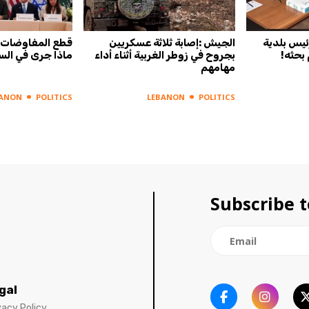
لا عودة إلا اذا..
الجيش :إصابة ثلاثة عسكريين
وزير الداخ
لساعات الأخيرة؟
بجروح في زوطر الغربية أثناء أداء
طرابلس
مهامهم
BANON
POLITICS
LEBANON
POLITICS
Subscribe t
gal
vacy Policy