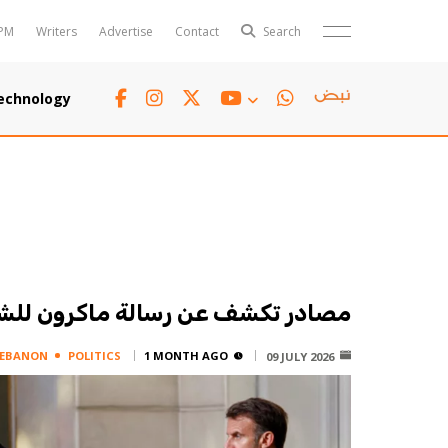
PM
Writers
Advertise
Contact
Search
Horoscope
Polls
echnology
Jobs
TTV
Writers
TTV Plus
ادر تكشف عن رسالة ماكرون للشرع
LEBANON
POLITICS
1 MONTH AGO
09 JULY 2026