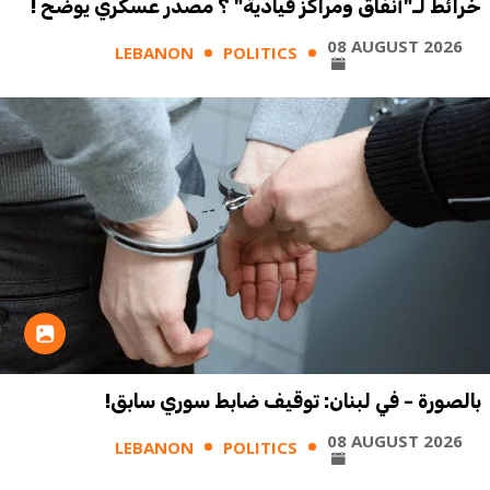
خرائط لـ"أنفاق ومراكز قيادية" ؟ مصدر عسكري يوضح !
08 AUGUST 2026
LEBANON
POLITICS
بالصورة - في لبنان: توقيف ضابط سوري سابق!
08 AUGUST 2026
LEBANON
POLITICS