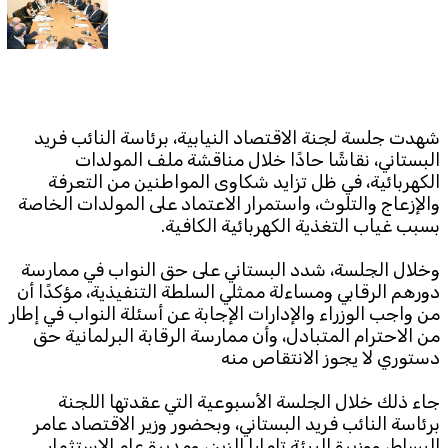
Subscribe to the newsletter
شهدت جلسة لجنة الاقتصاد النيابية، برئاسة النائب فريد
البستاني، نقاشًا حادًا خلال مناقشة ملف المولدات
الكهربائية، في ظل تزايد شكاوى المواطنين من التعرفة
والإزعاج والتلوث، واستمرار الاعتماد على المولدات الخاصة
TTV
بسبب غياب التغذية الكهربائية الكافية.
Download the app
TTV Plus
وخلال الجلسة، شدد البستاني على حق النواب في ممارسة
دورهم الرقابي ومساءلة ممثلي السلطة التنفيذية، مؤكدًا أن
من واجب الوزراء والإدارات الإجابة عن أسئلة النواب في إطار
من الاحترام المتبادل، وأن ممارسة الرقابة البرلمانية حق
© 2025. All Rights Reserved. By
Koein
دستوري لا يجوز الانتقاص منه
جاء ذلك خلال الجلسة الأسبوعية التي عقدتها اللجنة
برئاسة النائب فريد البستاني، وبحضور وزير الاقتصاد عامر
البساط، ووزيرة البيئة تامارا الزين، ومديرة عام الاستثمار