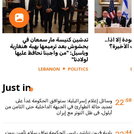
دة إلا اذا..
تدشين كنيسة مار سمعان في
 الأخيرة؟
يحشوش بعد ترميمها بهبة هنغارية
وباسيل: "من واجبنا نحافظ عليها
لولادنا"
LEBANON
POLITICS
L
Just in
:58
22
وسائل إعلام إسرائيلية: ستوافق الحكومة غداً على
تمديد حالة الطوارئ في الجبهة الداخلية حتى الثامن من
أيلول، في ظل التوتر مع إيران
:44
بلدية فرون تناشد رئيس الحكومة نواف سلام تأمين بيوت