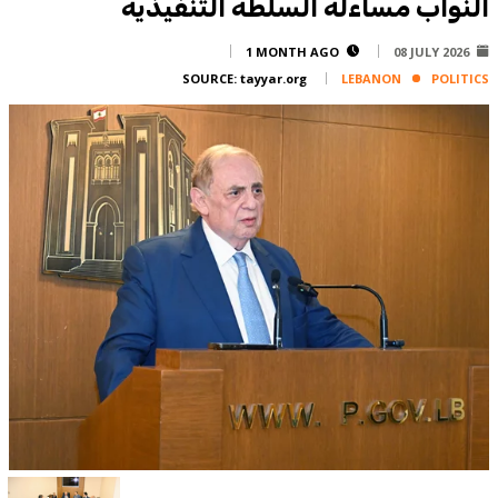
النواب مساءلة السلطة التنفيذية
Corporate
Advertise
1 MONTH AGO
08 JULY 2026
SOURCE:
tayyar.org
LEBANON
POLITICS
Contact
FPM
Services
Horoscope
Polls
Jobs
Writers
Legal
Privacy Policy
Terms Of Use
Cookies Policy