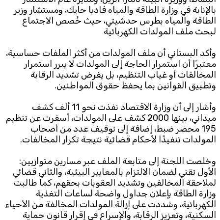
بالإنابة في وزارة الطاقة والمياه فاديا حايك، ومستشار وزير
الطاقة والمياه بطرس حدشيتي، حيث خُصص الاجتماع
لبحث ملف المولدات الكهربائية
وأكد البستاني أن ملف المولدات من أكثر الملفات حساسية،
معتبرًا أن استمرار الحاجة إلى المولدات لا يبرر استمرار
المخالفات أو غياب التنظيم، بل يفرض تشديد الرقابة
وتطبيق القوانين بما يحفظ حقوق المواطنين.
وأشار إلى أن وزارة الاقتصاد نفذت نحو 11 ألف كشف
ميداني، بينها 2000 كشف على المولدات، أسفرت عن تنظيم
195 محضر ضبط، إضافة إلى توقيف عدد من أصحاب
المولدات تنفيذًا لأحكام قضائية نتيجة تكرار المخالفات.
وخلصت اللجنة إلى متابعة الملف عبر مسارين متوازيين:
الأول تقني لضمان الالتزام بالمعايير البيئية، والثاني قضائي
لملاحقة المخالفين وتشديد العقوبات بحقهم، كما طالبت
وزارة الطاقة بإعلان جداول واضحة لساعات التغذية
الكهربائية، وشددت على إزالة المولدات المخالفة من الأحياء
السكنية، وتعزيز الرقابة، والإسراع في إقرار قانون حماية