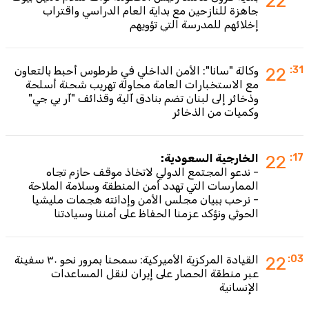
22
جاهزة للنازحين مع بداية العام الدراسي واقتراب
إخلائهم للمدرسة التي تؤويهم
:31
22
وكالة "سانا": الأمن الداخلي في طرطوس أحبط بالتعاون
مع الاستخبارات العامة محاولة تهريب شحنة أسلحة
وذخائر إلى لبنان تضم بنادق آلية وقذائف "آر بي جي"
وكميات من الذخائر
:17
22
الخارجية السعودية:
- ندعو المجتمع الدولي لاتخاذ موقف حازم تجاه
الممارسات التي تهدد أمن المنطقة وسلامة الملاحة
- نرحب ببيان مجلس الأمن وإدانته هجمات مليشيا
الحوثي ونؤكد عزمنا الحفاظ على أمننا وسيادتنا
:03
22
القيادة المركزية الأميركية: سمحنا بمرور نحو ٣٠ سفينة
عبر منطقة الحصار على إيران لنقل المساعدات
الإنسانية